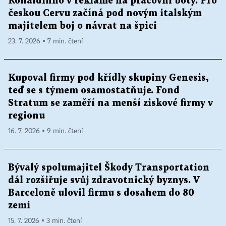
Ronaldinho v reklamě na pracovní boty. Pro
českou Cervu začíná pod novým italským
majitelem boj o návrat na špici
23. 7. 2026 ▪ 7 min. čtení
Kupoval firmy pod křídly skupiny Genesis,
teď se s týmem osamostatňuje. Fond
Stratum se zaměří na menší ziskové firmy v
regionu
16. 7. 2026 ▪ 9 min. čtení
Bývalý spolumajitel Škody Transportation
dál rozšiřuje svůj zdravotnický byznys. V
Barceloně ulovil firmu s dosahem do 80
zemí
15. 7. 2026 ▪ 3 min. čtení