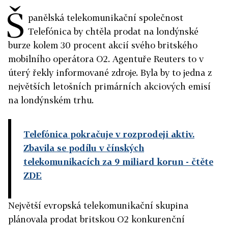
Š
panělská telekomunikační společnost
Telefónica by chtěla prodat na londýnské
burze kolem 30 procent akcií svého britského
mobilního operátora O2. Agentuře Reuters to v
úterý řekly informované zdroje. Byla by to jedna z
největších letošních primárních akciových emisí
na londýnském trhu.
Telefónica pokračuje v rozprodeji aktiv.
Zbavila se podílu v čínských
telekomunikacích za 9 miliard korun
- čtěte
ZDE
Největší evropská telekomunikační skupina
plánovala prodat britskou O2 konkurenční