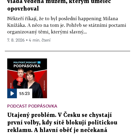
vláda vedená mužem, kterým umělec
opovrhoval
Někteří říkají, že to byl poslední happening Milana
Knížáka. A něco na tom je. Pohřeb se státními poctami
organizovaný těmi, kterými slavný...
7. 8. 2026 ▪ 4 min. čtení
55:23
PODCAST PODPÁSOVKA
Utajený problém. V Česku se chystají
první volby, kdy sítě blokují politickou
reklamu. A hlavní oběť je nečekaná