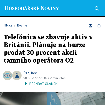
HN.cz
›
Byznys
Telefónica se zbavuje aktiv v
Británii. Plánuje na burze
prodat 30 procent akcií
tamního operátora O2
ČTK
hec
,
28. 9. 2016 16:34 ▪ 2 min. čtení
PŘEHRÁT ČLÁNEK