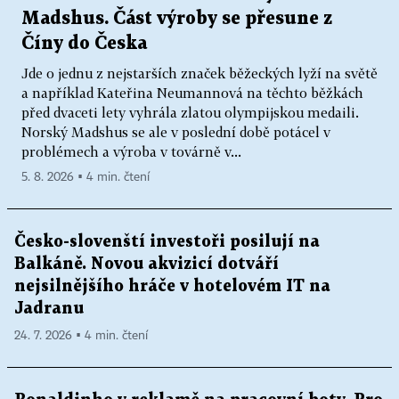
Madshus. Část výroby se přesune z
Číny do Česka
Jde o jednu z nejstarších značek běžeckých lyží na světě
a například Kateřina Neumannová na těchto běžkách
před dvaceti lety vyhrála zlatou olympijskou medaili.
Norský Madshus se ale v poslední době potácel v
problémech a výroba v továrně v...
5. 8. 2026 ▪ 4 min. čtení
Česko-slovenští investoři posilují na
Balkáně. Novou akvizicí dotváří
nejsilnějšího hráče v hotelovém IT na
Jadranu
24. 7. 2026 ▪ 4 min. čtení