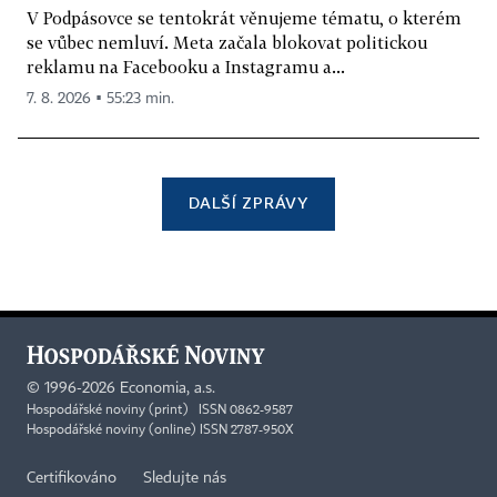
V Podpásovce se tentokrát věnujeme tématu, o kterém
se vůbec nemluví. Meta začala blokovat politickou
reklamu na Facebooku a Instagramu a...
7. 8. 2026 ▪ 55:23 min.
DALŠÍ ZPRÁVY
©
1996-2026
Economia, a.s.
Hospodářské noviny (print) ISSN 0862-9587
Hospodářské noviny (online) ISSN 2787-950X
Certifikováno
Sledujte nás