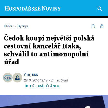
HN.cz
›
Byznys
Čedok koupí největší polská
cestovní kancelář Itaka,
schválil to antimonopolní
úřad
ČTK
bbb
,
29. 9. 2016 13:43 ▪ 2 min. čtení
PŘEHRÁT ČLÁNEK