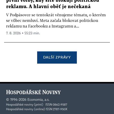
první volby, kdy sítě blokují politickou
reklamu. A hlavní oběť je nečekaná
V Podpásovce se tentokrát věnujeme tématu, o kterém
se vůbec nemluví. Meta začala blokovat politickou
reklamu na Facebooku a Instagramu a...
7. 8. 2026 ▪ 55:23 min.
DALŠÍ ZPRÁVY
©
1996-2026
Economia, a.s.
Hospodářské noviny (print) ISSN 0862-9587
Hospodářské noviny (online) ISSN 2787-950X