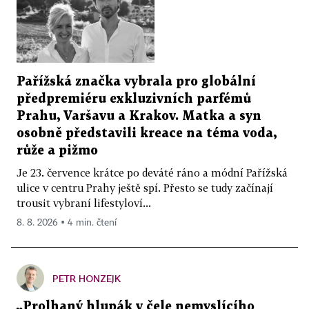
Pařížská značka vybrala pro globální
předpremiéru exkluzivních parfémů
Prahu, Varšavu a Krakov. Matka a syn
osobně představili kreace na téma voda,
růže a pižmo
Je 23. července krátce po deváté ráno a módní Pařížská
ulice v centru Prahy ještě spí. Přesto se tudy začínají
trousit vybraní lifestyloví...
8. 8. 2026 ▪ 4 min. čtení
PETR HONZEJK
„Prolhaný hlupák v čele nemyslícího