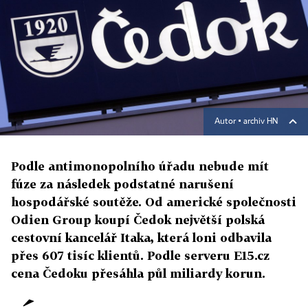
Autor ▪
archiv HN
Podle antimonopolního úřadu nebude mít
fúze za následek podstatné narušení
hospodářské soutěže. Od americké společnosti
Odien Group koupí Čedok největší polská
cestovní kancelář Itaka, která loni odbavila
přes 607 tisíc klientů. Podle serveru E15.cz
cena Čedoku přesáhla půl miliardy korun.