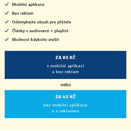
Mobilní aplikace
Bez reklam
Odemykejte obsah pro přátele
Články v audioverzi + playlist
Možnost kdykoliv zrušit
ZA 80 KČ
s mobilní aplikací
a bez reklam
nebo
ZA 40 KČ
bez mobilní aplikace
a s reklamou