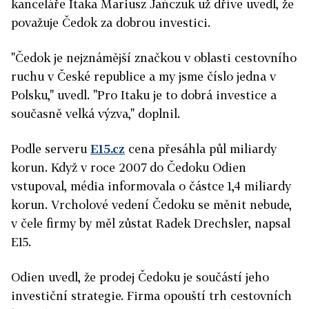
kanceláře Itaka Mariusz Jańczuk už dříve uvedl, že
považuje Čedok za dobrou investici.
"Čedok je nejznámější značkou v oblasti cestovního
ruchu v České republice a my jsme číslo jedna v
Polsku," uvedl. "Pro Itaku je to dobrá investice a
současně velká výzva," doplnil.
Podle serveru
E15.cz
cena přesáhla půl miliardy
korun. Když v roce 2007 do Čedoku Odien
vstupoval, média informovala o částce 1,4 miliardy
korun. Vrcholové vedení Čedoku se měnit nebude,
v čele firmy by měl zůstat Radek Drechsler, napsal
E15.
Odien uvedl, že prodej Čedoku je součástí jeho
investiční strategie. Firma opouští trh cestovních