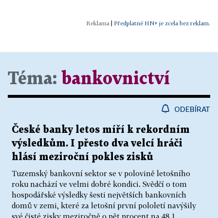
|
Předplatné HN+ je zcela bez reklam.
Téma:
bankovnictví
ODEBÍRAT
České banky letos míří k rekordním
výsledkům. I přesto dva velcí hráči
hlásí meziroční pokles zisků
Tuzemský bankovní sektor se v polovině letošního
roku nachází ve velmi dobré kondici. Svědčí o tom
hospodářské výsledky šesti největších bankovních
domů v zemi, které za letošní první pololetí navýšily
své čisté zisky meziročně o pět procent na 48,1...