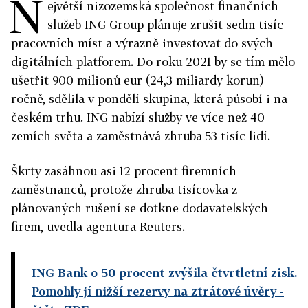
N
ejvětší nizozemská společnost finančních
služeb ING Group plánuje zrušit sedm tisíc
pracovních míst a výrazně investovat do svých
digitálních platforem. Do roku 2021 by se tím mělo
ušetřit 900 milionů eur (24,3 miliardy korun)
ročně, sdělila v pondělí skupina, která působí i na
českém trhu. ING nabízí služby ve více než 40
zemích světa a zaměstnává zhruba 53 tisíc lidí.
Škrty zasáhnou asi 12 procent firemních
zaměstnanců, protože zhruba tisícovka z
plánovaných rušení se dotkne dodavatelských
firem, uvedla agentura Reuters.
ING Bank o 50 procent zvýšila čtvrtletní zisk.
Pomohly jí nižší rezervy na ztrátové úvěry
-