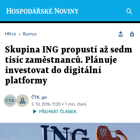
HN.cz
›
Byznys
Skupina ING propustí až sedm
tisíc zaměstnanců. Plánuje
investovat do digitální
platformy
ČTK
jpr
,
3. 10. 2016 11:20 ▪ 1 min. čtení
PŘEHRÁT ČLÁNEK