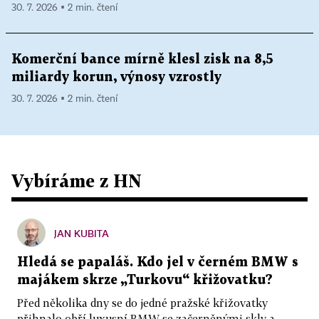
30. 7. 2026 ▪ 2 min. čtení
Komerční bance mírně klesl zisk na 8,5
miliardy korun, výnosy vzrostly
30. 7. 2026 ▪ 2 min. čtení
Vybíráme z HN
JAN KUBITA
Hledá se papaláš. Kdo jel v černém BMW s
majákem skrze „Turkovu“ křižovatku?
Před několika dny se do jedné pražské křižovatky
přihnalo obří luxusní BMW se začerněnými skly a