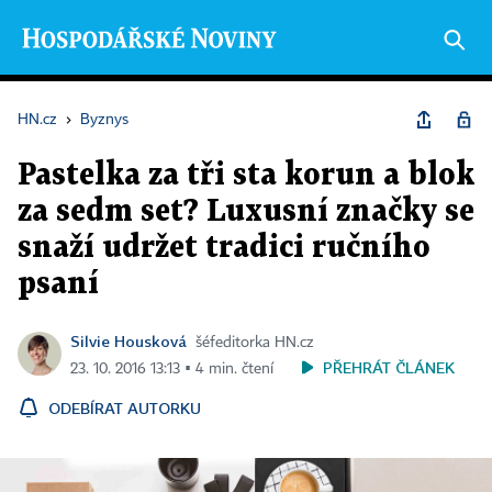
HN.cz
›
Byznys
Pastelka za tři sta korun a blok
za sedm set? Luxusní značky se
snaží udržet tradici ručního
psaní
Silvie Housková
šéfeditorka HN.cz
PŘEHRÁT ČLÁNEK
23. 10. 2016 13:13 ▪ 4 min. čtení
ODEBÍRAT AUTORKU