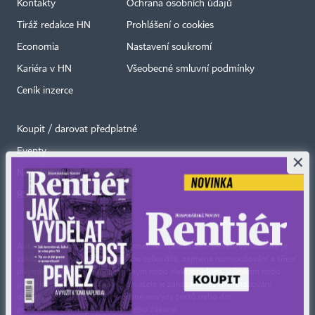
Kontakty
Ochrana osobních údajů
Tiráž redakce HN
Prohlášení o cookies
Economia
Nastavení soukromí
Kariéra v HN
Všeobecné smluvní podmínky
Ceník inzerce
Koupit / darovat předplatné
Eventy
×
Newslettery
RSS kanály
Autorská práva vykonává vydavatel. Bez písemného svolení vydavatele je
zakázáno jakékoli užití částí nebo celku díla, zejména rozmnožování a šíření
jakýmkoli způsobem, mechanickým nebo elektronickým, v českém nebo
jiném jazyce. Bez souhlasu vydavatele je zakázáno též rozmnožování
obsahu pro účely automatizované analýzy textů nebo dat
podle ustanovení § 39c autorského zákona.