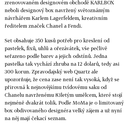
zrenovovaném designovém obchodě KARLBOX
neboli designový box navržený světoznámým
návrhářem Karlem Lagerfeldem, kreativním
ředitelem značek Chanel a Fendi.
Set obsahuje 350 kusů potřeb pro kreslení od
pastelek, fixů, uhlů a ořezávátek, vše pečlivě
seřazeno podle barev a jejich odstínů. Jedna
pastelka tak vychází zhruba na 12 dolarů, tedy asi
300 korun. Zpravodajský web Quartz ale
upozorňuje, že cena zase není tak vysoká, když se
přirovná k nejnovějšímu tvídovému saku od
Chanelu navrženému 83letým umělcem, které stojí
nejméně dvakrát tolik. Podle MoMa je o limitovaný
box obdivovaného designéra velký zájem a už nyní
na něj mají čekací seznam.