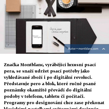
Autor ▪
montblanc.com
Značka Montblanc, vyrábějící luxusní psací
pera, se snaží udržet psací potřeby jako
vyhledávané zboží i po digitální revoluci.
Představuje pero a blok, které ručně psané
poznámky okamžitě převádí do digitální
podoby v telefonu, tabletu či počítači.
Programy pro designování chce zase překonat
klasickými pastelkami světoznámý designér