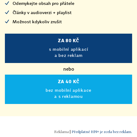
Odemykejte obsah pro přátele
Články v audioverzi + playlist
Možnost kdykoliv zrušit
ZA 80 KČ
s mobilní aplikací
a bez reklam
nebo
ZA 40 KČ
bez mobilní aplikace
a s reklamou
|
Předplatné HN+ je zcela bez reklam.