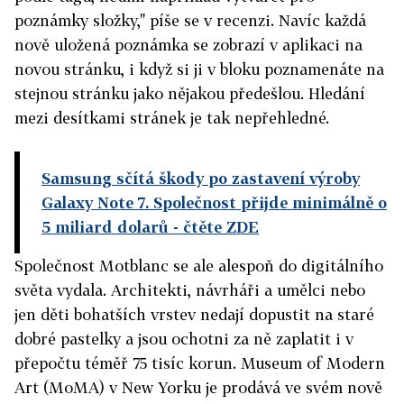
poznámky složky," píše se v recenzi. Navíc každá
nově uložená poznámka se zobrazí v aplikaci na
novou stránku, i když si ji v bloku poznamenáte na
stejnou stránku jako nějakou předešlou. Hledání
mezi desítkami stránek je tak nepřehledné.
Samsung sčítá škody po zastavení výroby
Galaxy Note 7. Společnost přijde minimálně o
5 miliard dolarů
- čtěte ZDE
Společnost Motblanc se ale alespoň do digitálního
světa vydala. Architekti, návrháři a umělci nebo
jen děti bohatších vrstev nedají dopustit na staré
dobré pastelky a jsou ochotni za ně zaplatit i v
přepočtu téměř 75 tisíc korun. Museum of Modern
Art (MoMA) v New Yorku je prodává ve svém nově