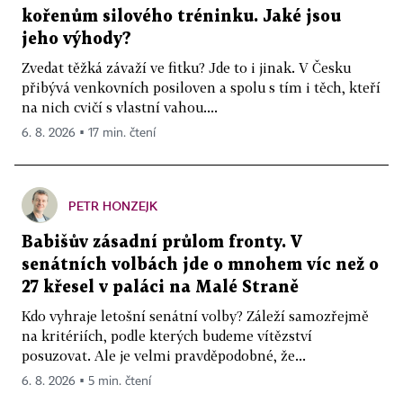
kořenům silového tréninku. Jaké jsou
jeho výhody?
Zvedat těžká závaží ve fitku? Jde to i jinak. V Česku
přibývá venkovních posiloven a spolu s tím i těch, kteří
na nich cvičí s vlastní vahou....
6. 8. 2026 ▪ 17 min. čtení
PETR HONZEJK
Babišův zásadní průlom fronty. V
senátních volbách jde o mnohem víc než o
27 křesel v paláci na Malé Straně
Kdo vyhraje letošní senátní volby? Záleží samozřejmě
na kritériích, podle kterých budeme vítězství
posuzovat. Ale je velmi pravděpodobné, že...
6. 8. 2026 ▪ 5 min. čtení