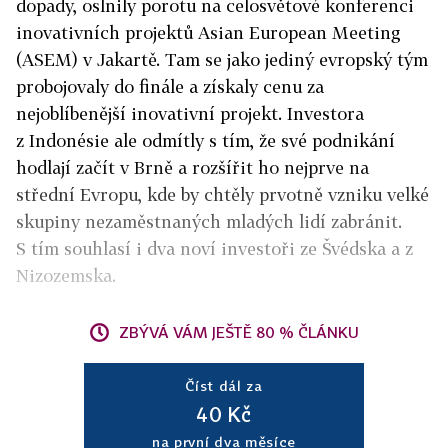
dopady, oslnily porotu na celosvětové konferenci
inovativních projektů Asian European Meeting
(ASEM) v Jakartě. Tam se jako jediný evropský tým
probojovaly do finále a získaly cenu za
nejoblíbenější inovativní projekt. Investora
z Indonésie ale odmítly s tím, že své podnikání
hodlají začít v Brně a rozšířit ho nejprve na
střední Evropu, kde by chtěly prvotně vzniku velké
skupiny nezaměstnaných mladých lidí zabránit.
S tím souhlasí i dva noví investoři ze Švédska a z
Nizozemska.
ZBÝVÁ VÁM JEŠTĚ 80 % ČLÁNKU
Číst dál za
40 Kč
na první dva měsíce