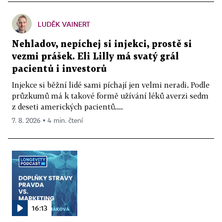
LUDĚK VAINERT
Nehladov, nepíchej si injekci, prostě si
vezmi prášek. Eli Lilly má svatý grál
pacientů i investorů
Injekce si běžní lidé sami píchají jen velmi neradi. Podle
průzkumů má k takové formě užívání léků averzi sedm
z deseti amerických pacientů....
7. 8. 2026 ▪ 4 min. čtení
16:13