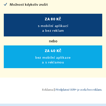
Možnost kdykoliv zrušit
ZA 80 KČ
s mobilní aplikací
a bez reklam
nebo
ZA 40 KČ
bez mobilní aplikace
a s reklamou
|
Předplatné HN+ je zcela bez reklam.