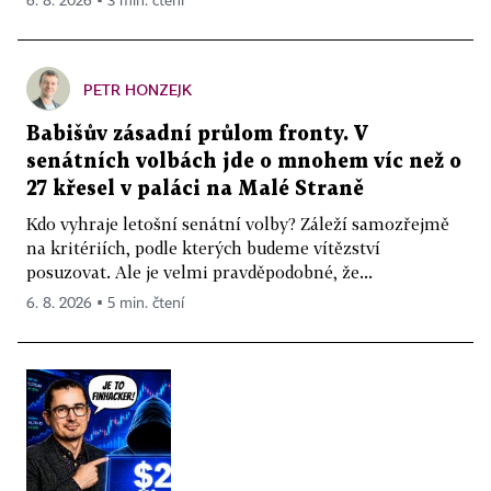
6. 8. 2026 ▪ 3 min. čtení
PETR HONZEJK
Babišův zásadní průlom fronty. V
senátních volbách jde o mnohem víc než o
27 křesel v paláci na Malé Straně
Kdo vyhraje letošní senátní volby? Záleží samozřejmě
na kritériích, podle kterých budeme vítězství
posuzovat. Ale je velmi pravděpodobné, že...
6. 8. 2026 ▪ 5 min. čtení