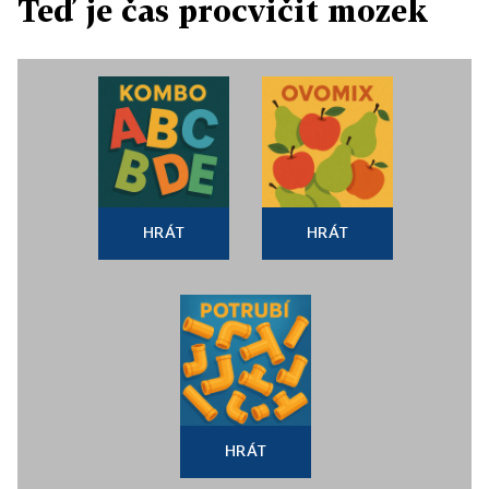
Teď je čas procvičit mozek
HRÁT
HRÁT
HRÁT