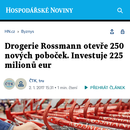
HN.cz
›
Byznys
Drogerie Rossmann otevře 250
nových poboček. Investuje 225
milionů eur
ČTK
tru
,
PŘEHRÁT ČLÁNEK
2. 1. 2017 15:31 ▪ 1 min. čtení