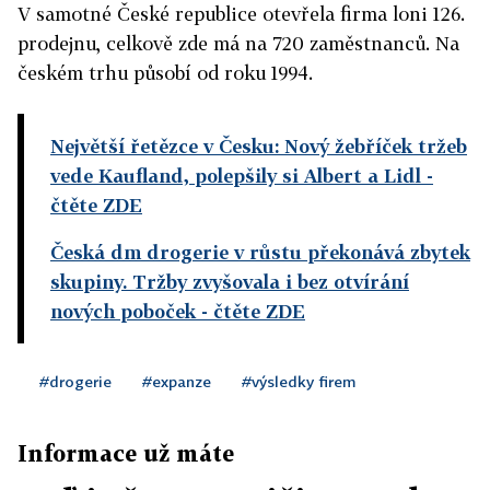
V samotné České republice otevřela firma loni 126.
prodejnu, celkově zde má na 720 zaměstnanců. Na
českém trhu působí od roku 1994.
Největší řetězce v Česku: Nový žebříček tržeb
vede Kaufland, polepšily si Albert a Lidl
-
čtěte ZDE
Česká dm drogerie v růstu překonává zbytek
skupiny. Tržby zvyšovala i bez otvírání
nových poboček
- čtěte ZDE
#drogerie
#expanze
#výsledky firem
Informace už máte