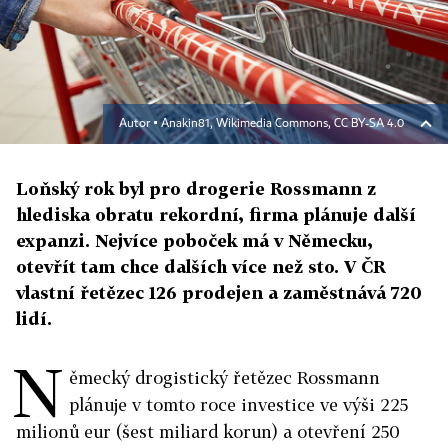
Autor ▪
Anakin81, Wikimedia Commons, CC BY-SA 4.0
Loňský rok byl pro drogerie Rossmann z
hlediska obratu rekordní, firma plánuje další
expanzi. Nejvíce poboček má v Německu,
otevřít tam chce dalších více než sto. V ČR
vlastní řetězec 126 prodejen a zaměstnává 720
lidí.
N
ěmecký drogistický řetězec Rossmann
plánuje v tomto roce investice ve výši 225
milionů eur (šest miliard korun) a otevření 250