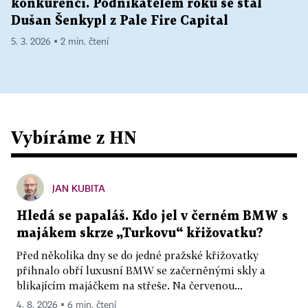
konkurenci. Podnikatelem roku se stal
Dušan Šenkypl z Pale Fire Capital
5. 3. 2026 ▪ 2 min. čtení
Vybíráme z HN
JAN KUBITA
Hledá se papaláš. Kdo jel v černém BMW s
majákem skrze „Turkovu“ křižovatku?
Před několika dny se do jedné pražské křižovatky
přihnalo obří luxusní BMW se začerněnými skly a
blikajícím majáčkem na střeše. Na červenou...
4. 8. 2026 ▪ 6 min. čtení