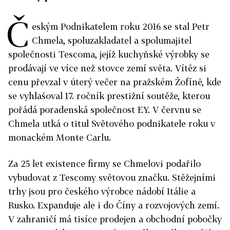
Č
eským Podnikatelem roku 2016 se stal Petr
Chmela, spoluzakladatel a spolumajitel
společnosti Tescoma, jejíž kuchyňské výrobky se
prodávají ve více než stovce zemí světa. Vítěz si
cenu převzal v úterý večer na pražském Žofíně, kde
se vyhlašoval 17. ročník prestižní soutěže, kterou
pořádá poradenská společnost EY. V červnu se
Chmela utká o titul Světového podnikatele roku v
monackém Monte Carlu.
Za 25 let existence firmy se Chmelovi podařilo
vybudovat z Tescomy světovou značku. Stěžejními
trhy jsou pro českého výrobce nádobí Itálie a
Rusko. Expanduje ale i do Číny a rozvojových zemí.
V zahraničí má tisíce prodejen a obchodní pobočky