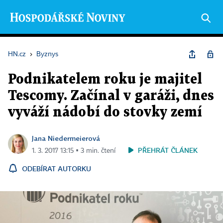
HN.cz
›
Byznys
Podnikatelem roku je majitel
Tescomy. Začínal v garáži, dnes
vyváží nádobí do stovky zemí
Jana Niedermeierová
PŘEHRÁT ČLÁNEK
1. 3. 2017 13:15 ▪ 3 min. čtení
ODEBÍRAT AUTORKU