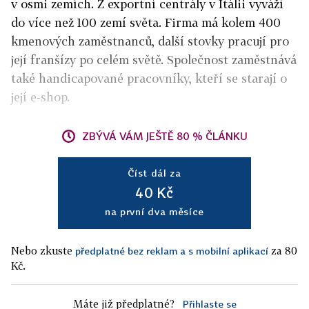
v osmi zemích. Z exportní centrály v Itálii vyváží
do více než 100 zemí světa.
Firma
má kolem 400
kmenových zaměstnanců, další stovky pracují pro
její franšízy po celém světě. Společnost zaměstnává
také handicapované pracovníky, kteří se starají o
její e-shop.
ZBÝVÁ VÁM JEŠTĚ 80 % ČLÁNKU
Číst dál za
40 Kč
na první dva měsíce
Nebo zkuste
za 80
předplatné bez reklam a s mobilní aplikací
Kč.
Máte již předplatné?
Přihlaste se