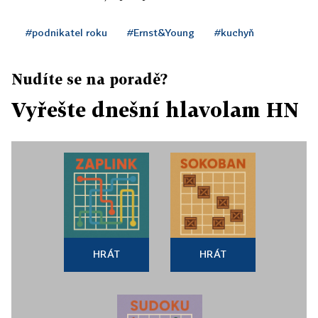
#podnikatel roku
#Ernst&Young
#kuchyň
Nudíte se na poradě?
Vyřešte dnešní hlavolam HN
HRÁT
HRÁT