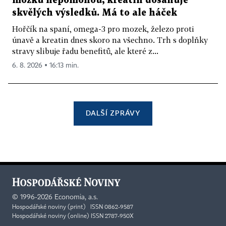
mozku nepomohou, kreatin dosahuje
skvělých výsledků. Má to ale háček
Hořčík na spaní, omega-3 pro mozek, železo proti
únavě a kreatin dnes skoro na všechno. Trh s doplňky
stravy slibuje řadu benefitů, ale které z...
6. 8. 2026 ▪ 16:13 min.
DALŠÍ ZPRÁVY
©
1996-2026
Economia, a.s.
Hospodářské noviny (print) ISSN 0862-9587
Hospodářské noviny (online) ISSN 2787-950X