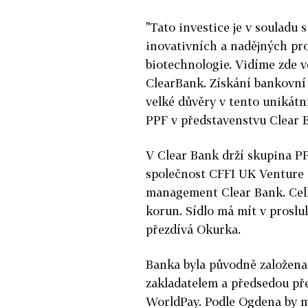
"Tato investice je v souladu
inovativních a nadějných pro
biotechnologie. Vidíme zde ve
ClearBank. Získání bankovní
velké důvěry v tento unikátní
PPF v představenstvu Clear 
V Clear Bank drží skupina PP
společnost CFFI UK Venture 
management Clear Bank. Celk
korun.
Sídlo má mít v prosl
přezdívá Okurka.
Banka byla původně založena p
zakladatelem a předsedou pře
WorldPay. Podle Ogdena by m