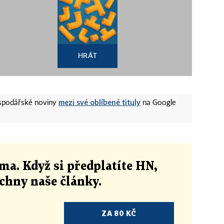
HRÁT
mezi své oblíbené tituly
ospodářské noviny
na Google
ma. Když si předplatíte HN,
echny naše články
.
ZA 80 KČ