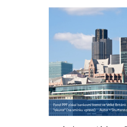
Fond PPF získal bankovní licenci ve Velké Británii
"okurce" (na smínku vpravo).
Autor ▪
Shutterst