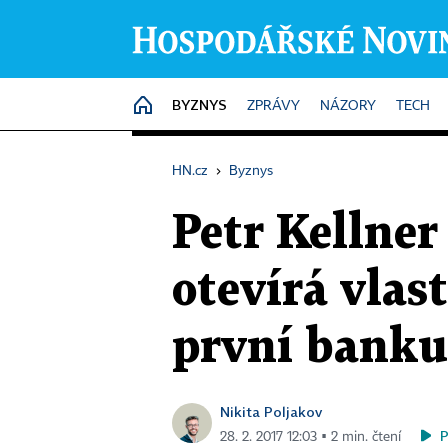
BYZNYS
HOME
ZPRÁVY
NÁZORY
TECH
HN.cz
›
Byznys
Petr Kellner
otevírá vlas
první banku
Nikita Poljakov
28. 2. 2017 12:03 ▪ 2 min. čtení