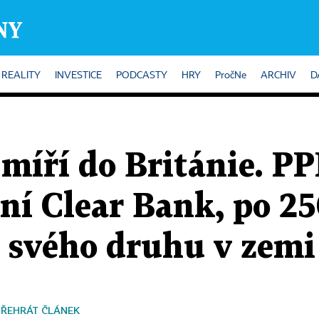
REALITY
INVESTICE
PODCASTY
HRY
PročNe
ARCHIV
D
 míří do Británie. PP
tní Clear Bank, po 25
 svého druhu v zemi
PŘEHRÁT ČLÁNEK