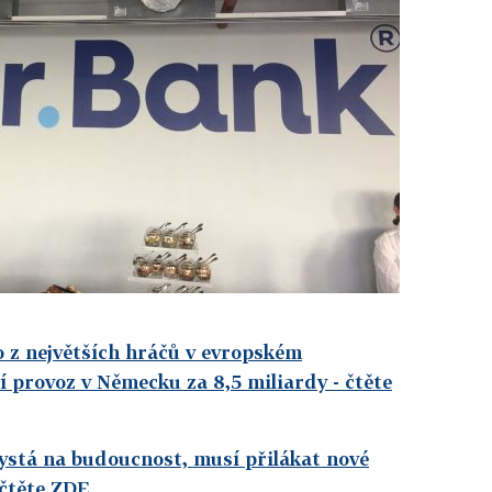
 z největších hráčů v evropském
ří provoz v Německu za 8,5 miliardy
- čtěte
hystá na budoucnost, musí přilákat nové
 čtěte ZDE