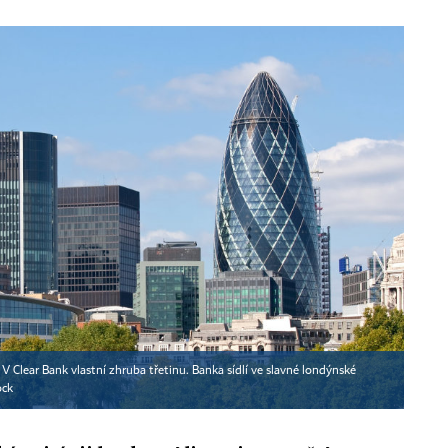
. V Clear Bank vlastní zhruba třetinu. Banka sídlí ve slavné londýnské
ock