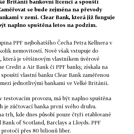
ké Británii bankovní licenci a spouští
 Zaměřovat se bude zejména na převody
nkami v zemi. Clear Bank, která již funguje
být naplno spuštěna letos na podzim.
pina PPF nejbohatšího Čecha Petra Kellnera v
kolik nemovitostí. Nově však vstupuje do
a, která je většinovým vlastníkem úvěrové
e Credit a Air Bank či PPF banky, získala na
a spouští vlastní banku Clear Bank zaměřenou
mezi jednotlivými bankami ve Velké Británii.
e v testovacím provozu, má být naplno spuštěna
ch je zúčtovací banka první svého druhu.
na trh, kde dnes působí pouze čtyři etablované
Bank of Scotland, Barclays a Lloyds. PPF
 protočí přes 80 bilionů liber.