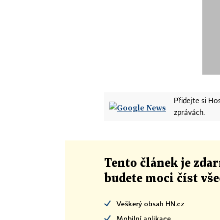
Přidejte si H
zprávách.
Tento článek
je
zdar
budete moci číst vš
Veškerý obsah HN.cz
Mobilní aplikace