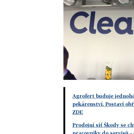
Agrofert buduje jednoho
pekárenství. Postaví ob
ZDE
Prodejní síť Škody se c
pracovníky do servisů
-