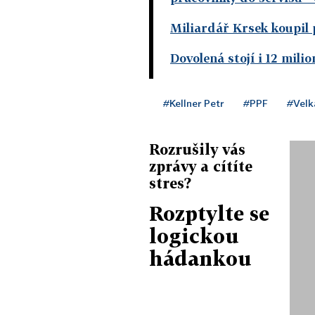
Miliardář Krsek koupil 
Dovolená stojí i 12 milio
#Kellner Petr
#PPF
#Velk
Rozrušily vás
zprávy a cítíte
stres?
Rozptylte se
logickou
hádankou