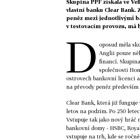
Skupina PPF získala ve Vel
vlastní banku Clear Bank.
peněz mezi jednotlivými ba
v testovacím provozu, má 
D
oposud měla sku
Anglii pouze ně
financí. Skupin
společnosti Hom
ostrovech bankovní licenci 
na převody peněz především 
Clear Bank, která již funguj
letos na podzim. Po 250 lete
Vstupuje tak jako nový hráč 
bankovní domy - HSBC, Royal 
vstupuje na trh, kde se ročně