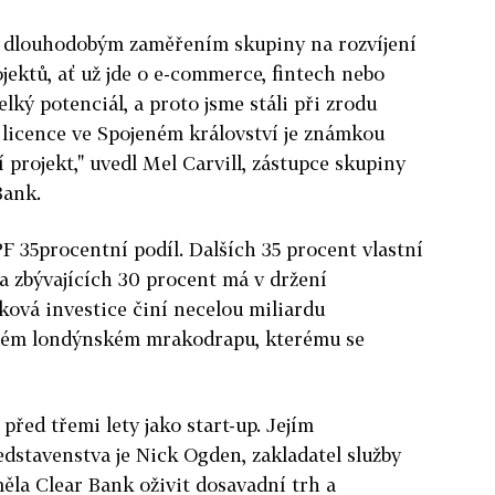
 s dlouhodobým zaměřením skupiny na rozvíjení
jektů, ať už jde o e-commerce, fintech nebo
lký potenciál, a proto jsme stáli při zrodu
 licence ve Spojeném království je známkou
 projekt," uvedl Mel Carvill, zástupce skupiny
Bank.
F 35procentní podíl. Dalších 35 procent vlastní
a zbývajících 30 procent má v držení
ová investice činí necelou miliardu
ulém londýnském mrakodrapu, kterému se
řed třemi lety jako start-up. Jejím
dstavenstva je Nick Ogden, zakladatel služby
ěla Clear Bank oživit dosavadní trh a