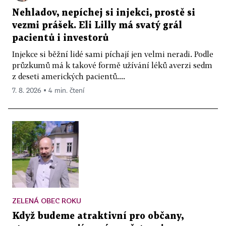
Nehladov, nepíchej si injekci, prostě si
vezmi prášek. Eli Lilly má svatý grál
pacientů i investorů
Injekce si běžní lidé sami píchají jen velmi neradi. Podle
průzkumů má k takové formě užívání léků averzi sedm
z deseti amerických pacientů....
7. 8. 2026 ▪ 4 min. čtení
ZELENÁ OBEC ROKU
Když budeme atraktivní pro občany,