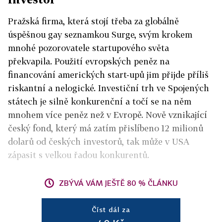
Pražská firma, která stojí třeba za globálně
úspěšnou gay seznamkou Surge, svým krokem
mnohé pozorovatele startupového světa
překvapila. Použití evropských peněz na
financování amerických start-upů jim přijde příliš
riskantní a nelogické. Investiční trh ve Spojených
státech je silně konkurenční a točí se na něm
mnohem více peněz než v Evropě. Nově vznikající
český fond, který má zatím přislíbeno 12 milionů
dolarů od českých investorů, tak může v USA
zápasit s velkou řadou konkurentů.
ZBÝVÁ VÁM JEŠTĚ 80 % ČLÁNKU
Číst dál za