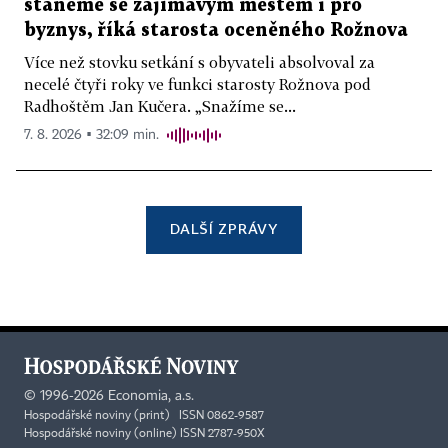
staneme se zajímavým městem i pro
byznys, říká starosta oceněného Rožnova
Více než stovku setkání s obyvateli absolvoval za
necelé čtyři roky ve funkci starosty Rožnova pod
Radhoštěm Jan Kučera. „Snažíme se...
7. 8. 2026 ▪ 32:09 min.
DALŠÍ ZPRÁVY
©
1996-2026
Economia, a.s.
Hospodářské noviny (print) ISSN 0862-9587
Hospodářské noviny (online) ISSN 2787-950X