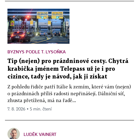
BYZNYS PODLE T. LYSOŇKA
Tip (nejen) pro prázdninové cesty. Chytrá
krabička jménem Telepass už je i pro
cizince, tady je návod, jak ji získat
Z pohledu řidiče patří Itálie k zemím, které vám (nejen)
o prázdninách příliš radosti nepřinášejí. Dálniční síť,
zhusta přetížená, má na řadě...
7. 8. 2026 ▪ 5 min. čtení
LUDĚK VAINERT