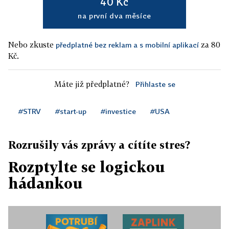
40 Kč
na první dva měsíce
Nebo zkuste
za 80
předplatné bez reklam a s mobilní aplikací
Kč.
Máte již předplatné?
Přihlaste se
#STRV
#start-up
#investice
#USA
Rozrušily vás zprávy a cítíte stres?
Rozptylte se logickou
hádankou