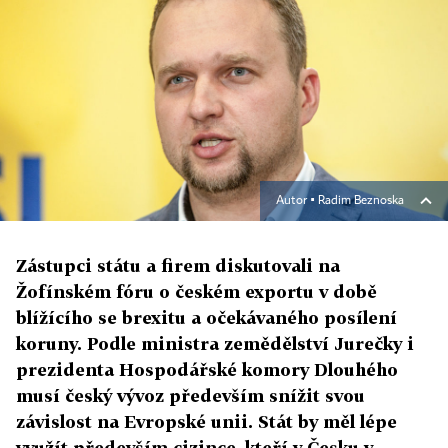
Autor ▪
Radim Beznoska
Zástupci státu a firem diskutovali na
Žofínském fóru o českém exportu v době
blížícího se brexitu a očekávaného posílení
koruny. Podle ministra zemědělství Jurečky i
prezidenta Hospodářské komory Dlouhého
musí český vývoz především snížit svou
závislost na Evropské unii. Stát by měl lépe
využít především cizince, kteří v Česku v