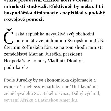
minulosti studovali. Efektivněji by měla cílit i
hospodářská diplomacie - například v podobě
rozvojové pomoci.
Č
eská republika nevyužívá svůj obchodní
potenciál v zemích mimo Evropskou unii. Na
úterním Žofínském fóru se na tom shodli ministr
zemědělství Marian Jurečka, prezident
Hospodářské komory Vladimír Dlouhý i
podnikatelé.
Podle Jurečky by se ekonomická diplomacie a
exportéři měli systematicky zaměřit hlavně na
země bývalého Sovětského svazu, Dálný východ,
severní Afriku a Latinskou Ameriku.