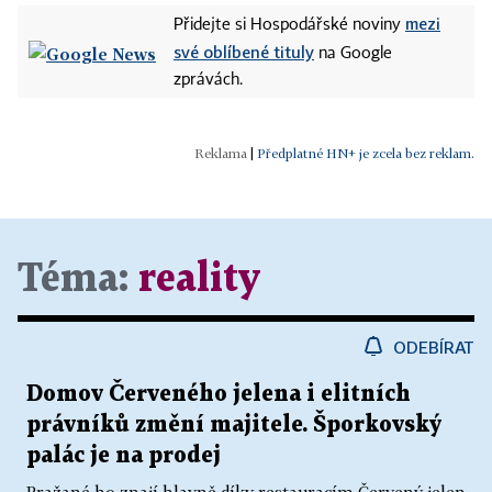
mezi
Přidejte si Hospodářské noviny
své oblíbené tituly
na Google
zprávách.
|
Předplatné HN+ je zcela bez reklam.
Téma:
reality
ODEBÍRAT
Domov Červeného jelena i elitních
právníků změní majitele. Šporkovský
palác je na prodej
Pražané ho znají hlavně díky restauracím Červený jelen