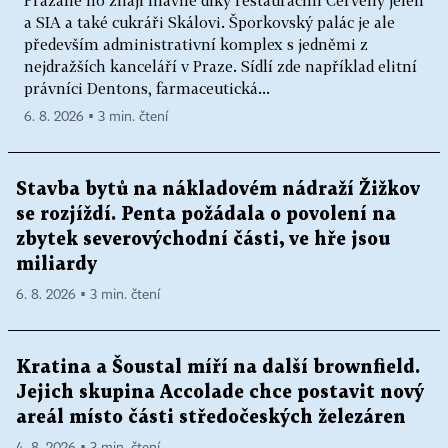
a SIA a také cukráři Skálovi. Šporkovský palác je ale
především administrativní komplex s jedněmi z
nejdražších kanceláří v Praze. Sídlí zde například elitní
právníci Dentons, farmaceutická...
6. 8. 2026 ▪ 3 min. čtení
Stavba bytů na nákladovém nádraží Žižkov
se rozjíždí. Penta požádala o povolení na
zbytek severovýchodní části, ve hře jsou
miliardy
6. 8. 2026 ▪ 3 min. čtení
Kratina a Šoustal míří na další brownfield.
Jejich skupina Accolade chce postavit nový
areál místo části středočeských železáren
4. 8. 2026 ▪ 3 min. čtení