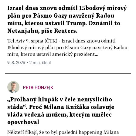
Izrael dnes znovu odmítl 15bodový mírový
plán pro Pásmo Gazy navržený Radou
míru, kterou ustavil Trump. Oznámil to
Netanjahu, píše Reuters.
Tel Aviv 9. srpna (ČTK) - Izrael dnes znovu odmítl
15bodový mírový plán pro Pásmo Gazy navržený Radou
míru, kterou ustavil americký prezident...
9. 8. 2026 ▪ 2 min. čtení
PETR HONZEJK
„Prolhaný hlupák v čele nemyslícího
stáda“. Proč Milana Knížáka oslavuje
vláda vedená mužem, kterým umělec
opovrhoval
Někteří říkají, že to byl poslední happening Milana