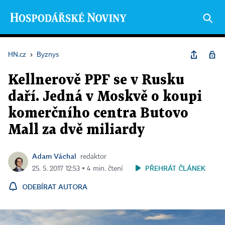
HN.cz
›
Byznys
Kellnerově PPF se v Rusku
daří. Jedná v Moskvě o koupi
komerčního centra Butovo
Mall za dvě miliardy
Adam Váchal
redaktor
PŘEHRÁT ČLÁNEK
25. 5. 2017 12:53 ▪ 4 min. čtení
ODEBÍRAT AUTORA