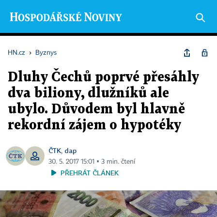
HN.cz
›
Byznys
Dluhy Čechů poprvé přesáhly
dva biliony, dlužníků ale
ubylo. Důvodem byl hlavně
rekordní zájem o hypotéky
ČTK
dap
,
30. 5. 2017 15:01 ▪ 3 min. čtení
PŘEHRÁT ČLÁNEK