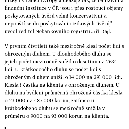
nízký i v rámci Evropy a ukazuje tak, že bankovní a
finanční instituce v ČR jsou i přes rostoucí objemy
poskytovaných úvěrů velmi konzervativní a
nepouští se do poskytování rizikových úvěrů,"
uvedl ředitel Nebankovního registru Jiří Rajl.
V prvním čtvrtletí také meziročně klesl počet lidí s
ohroženým dluhem. U dlouhodobého dluhu se
jejich počet meziročně snížil o desetinu na 2634
lidí. U krátkodobého dluhu se počet lidí s
ohroženým dluhem snížil o 14 000 na 291 000 lidí.
Klesla i částka na klienta s ohroženým dluhem. U
dluhu na bydlení průměrná ohrožená částka klesla
o 23 000 na 487 000 korun, zatímco u
krátkodobého dluhu se meziročně snížila v
průměru o 9000 na 93 000 korun na klienta.