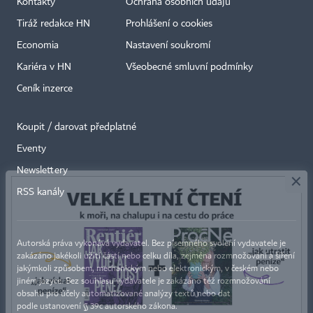
Kontakty
Ochrana osobních údajů
Tiráž redakce HN
Prohlášení o cookies
Economia
Nastavení soukromí
Kariéra v HN
Všeobecné smluvní podmínky
Ceník inzerce
Koupit / darovat předplatné
Eventy
×
Newslettery
RSS kanály
Autorská práva vykonává vydavatel. Bez písemného svolení vydavatele je
zakázáno jakékoli užití částí nebo celku díla, zejména rozmnožování a šíření
jakýmkoli způsobem, mechanickým nebo elektronickým, v českém nebo
jiném jazyce. Bez souhlasu vydavatele je zakázáno též rozmnožování
obsahu pro účely automatizované analýzy textů nebo dat
podle ustanovení § 39c autorského zákona.