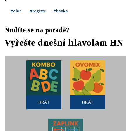
#dluh
#registr
#banka
Nudíte se na poradě?
Vyřešte dnešní hlavolam HN
HRÁT
HRÁT