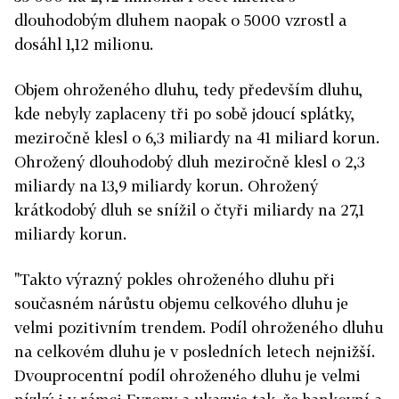
dlouhodobým dluhem naopak o 5000 vzrostl a
dosáhl 1,12 milionu.
Objem ohroženého dluhu, tedy především dluhu,
kde nebyly zaplaceny tři po sobě jdoucí splátky,
meziročně klesl o 6,3 miliardy na 41 miliard korun.
Ohrožený dlouhodobý dluh meziročně klesl o 2,3
miliardy na 13,9 miliardy korun. Ohrožený
krátkodobý dluh se snížil o čtyři miliardy na 27,1
miliardy korun.
"Takto výrazný pokles ohroženého dluhu při
současném nárůstu objemu celkového dluhu je
velmi pozitivním trendem. Podíl ohroženého dluhu
na celkovém dluhu je v posledních letech nejnižší.
Dvouprocentní podíl ohroženého dluhu je velmi