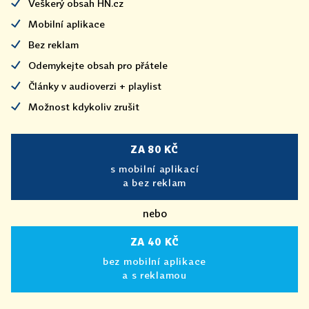
Veškerý obsah HN.cz
Mobilní aplikace
Bez reklam
Odemykejte obsah pro přátele
Články v audioverzi + playlist
Možnost kdykoliv zrušit
ZA 80 KČ
s mobilní aplikací
a bez reklam
nebo
ZA 40 KČ
bez mobilní aplikace
a s reklamou