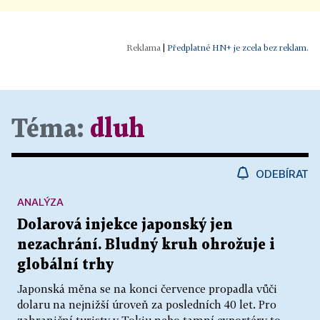
|
Předplatné HN+ je zcela bez reklam.
Téma:
dluh
ODEBÍRAT
ANALÝZA
Dolarová injekce japonský jen
nezachrání. Bludný kruh ohrožuje i
globální trhy
Japonská měna se na konci července propadla vůči
dolaru na nejnižší úroveň za posledních 40 let. Pro
zahraniční turisty v Tokiu nebo tamní exportéry to