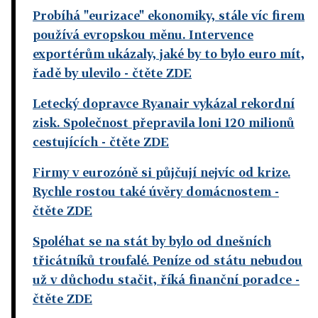
Probíhá "eurizace" ekonomiky, stále víc firem
používá evropskou měnu. Intervence
exportérům ukázaly, jaké by to bylo euro mít,
řadě by ulevilo
- čtěte ZDE
Letecký dopravce Ryanair vykázal rekordní
zisk. Společnost přepravila loni 120 milionů
cestujících
- čtěte ZDE
Firmy v eurozóně si půjčují nejvíc od krize.
Rychle rostou také úvěry domácnostem
-
čtěte ZDE
Spoléhat se na stát by bylo od dnešních
třicátníků troufalé. Peníze od státu nebudou
už v důchodu stačit, říká finanční poradce
-
čtěte ZDE