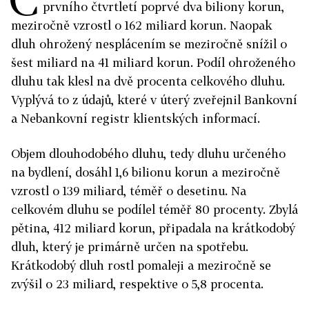
prvního čtvrtletí poprvé dva biliony korun,
meziročně vzrostl o 162 miliard korun. Naopak
dluh ohrožený nesplácením se meziročně snížil o
šest miliard na 41 miliard korun. Podíl ohroženého
dluhu tak klesl na dvě procenta celkového dluhu.
Vyplývá to z údajů, které v úterý zveřejnil Bankovní
a Nebankovní registr klientských informací.
Objem dlouhodobého dluhu, tedy dluhu určeného
na bydlení, dosáhl 1,6 bilionu korun a meziročně
vzrostl o 139 miliard, téměř o desetinu. Na
celkovém dluhu se podílel téměř 80 procenty. Zbylá
pětina, 412 miliard korun, připadala na krátkodobý
dluh, který je primárně určen na spotřebu.
Krátkodobý dluh rostl pomaleji a meziročně se
zvýšil o 23 miliard, respektive o 5,8 procenta.