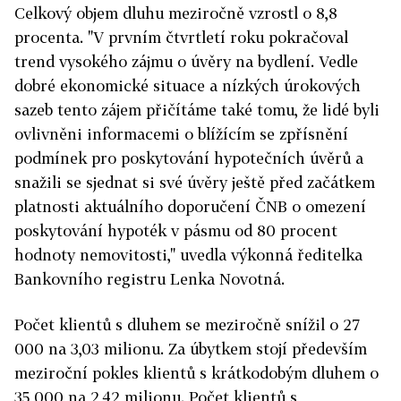
Celkový objem dluhu meziročně vzrostl o 8,8
procenta. "V prvním čtvrtletí roku pokračoval
trend vysokého zájmu o úvěry na bydlení. Vedle
dobré ekonomické situace a nízkých úrokových
sazeb tento zájem přičítáme také tomu, že lidé byli
ovlivněni informacemi o blížícím se zpřísnění
podmínek pro poskytování hypotečních úvěrů a
snažili se sjednat si své úvěry ještě před začátkem
platnosti aktuálního doporučení ČNB o omezení
poskytování hypoték v pásmu od 80 procent
hodnoty nemovitosti," uvedla výkonná ředitelka
Bankovního registru Lenka Novotná.
Počet klientů s dluhem se meziročně snížil o 27
000 na 3,03 milionu. Za úbytkem stojí především
meziroční pokles klientů s krátkodobým dluhem o
35 000 na 2,42 milionu. Počet klientů s