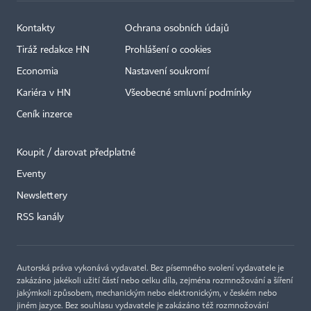
Kontakty
Ochrana osobních údajů
Tiráž redakce HN
Prohlášení o cookies
Economia
Nastavení soukromí
Kariéra v HN
Všeobecné smluvní podmínky
Ceník inzerce
Koupit / darovat předplatné
Eventy
Newslettery
×
RSS kanály
Autorská práva vykonává vydavatel. Bez písemného svolení vydavatele je
zakázáno jakékoli užití částí nebo celku díla, zejména rozmnožování a šíření
jakýmkoli způsobem, mechanickým nebo elektronickým, v českém nebo
jiném jazyce. Bez souhlasu vydavatele je zakázáno též rozmnožování