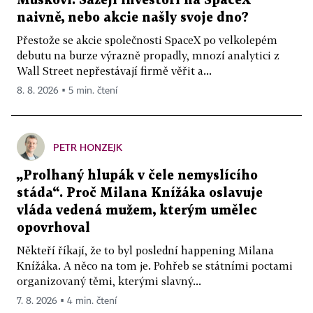
Muskovi. Sázejí investoři na SpaceX
naivně, nebo akcie našly svoje dno?
Přestože se akcie společnosti SpaceX po velkolepém
debutu na burze výrazně propadly, mnozí analytici z
Wall Street nepřestávají firmě věřit a...
8. 8. 2026 ▪ 5 min. čtení
PETR HONZEJK
„Prolhaný hlupák v čele nemyslícího
stáda“. Proč Milana Knížáka oslavuje
vláda vedená mužem, kterým umělec
opovrhoval
Někteří říkají, že to byl poslední happening Milana
Knížáka. A něco na tom je. Pohřeb se státními poctami
organizovaný těmi, kterými slavný...
7. 8. 2026 ▪ 4 min. čtení