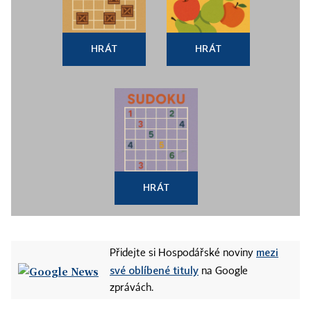
HRÁT
HRÁT
HRÁT
mezi
Přidejte si Hospodářské noviny
své oblíbené tituly
na Google
zprávách.