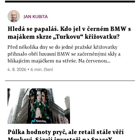
JAN KUBITA
Hledá se papaláš. Kdo jel v černém BMW s
majákem skrze „Turkovu“ křižovatku?
Před několika dny se do jedné pražské křižovatky
přihnalo obří luxusní BMW se začerněnými skly a
blikajícím majáčkem na střeše. Na červenou...
4. 8. 2026 ▪ 6 min. čtení
Půlka hodnoty pryč, ale retail stále věří