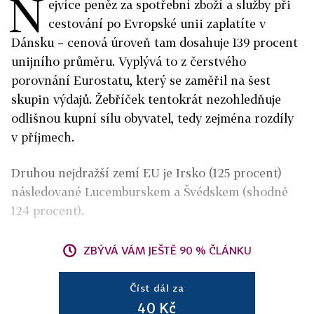
N
ejvíce peněz za spotřební zboží a služby při
cestování po Evropské unii zaplatíte v
Dánsku – cenová úroveň tam dosahuje 139 procent
unijního průměru. Vyplývá to z čerstvého
porovnání Eurostatu, který se zaměřil na šest
skupin výdajů. Žebříček tentokrát nezohledňuje
odlišnou kupní sílu obyvatel, tedy zejména rozdíly
v příjmech.
Druhou nejdražší zemí EU je Irsko (125 procent)
následované Lucemburskem a Švédskem (shodně
124 procent).
ZBÝVÁ VÁM JEŠTĚ 90 % ČLÁNKU
Číst dál za
40 Kč