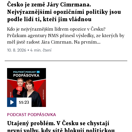
Česko je země Járy Cimrmana.
Nejvýraznějšími opozičními politiky jsou
podle lidí ti, kteří jim vládnou
Kdo je nejvýraznějším lídrem opozice v Česku?
Průzkum agentury NMS přinesl výsledky, ze kterých by
měl jistě radost Jára Cimrman. Na prvním...
10. 8. 2026 ▪ 4 min. čtení
55:23
PODCAST PODPÁSOVKA
Utajený problém. V Česku se chystají
první volby, kdy sítě blokují politickou