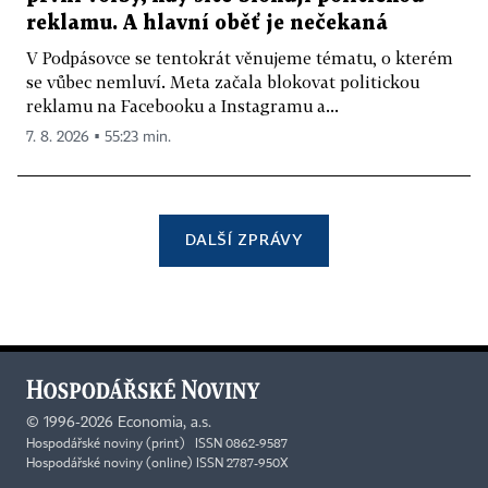
reklamu. A hlavní oběť je nečekaná
V Podpásovce se tentokrát věnujeme tématu, o kterém
se vůbec nemluví. Meta začala blokovat politickou
reklamu na Facebooku a Instagramu a...
7. 8. 2026 ▪ 55:23 min.
DALŠÍ ZPRÁVY
©
1996-2026
Economia, a.s.
Hospodářské noviny (print) ISSN 0862-9587
Hospodářské noviny (online) ISSN 2787-950X