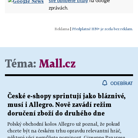
své oblíbené tituly
na Google
zprávách.
|
Předplatné HN+ je zcela bez reklam.
Téma:
Mall.cz
ODEBÍRAT
České e-shopy sprintují jako bláznivé,
musí i Allegro. Nově zavádí režim
doručení zboží do druhého dne
Polský obchodní kolos Allegro už poznal, že pokud
chcete být na českém trhu opravdu relevantní hráč,
některé věci nemůžete pominout. Giuseppe Panarese