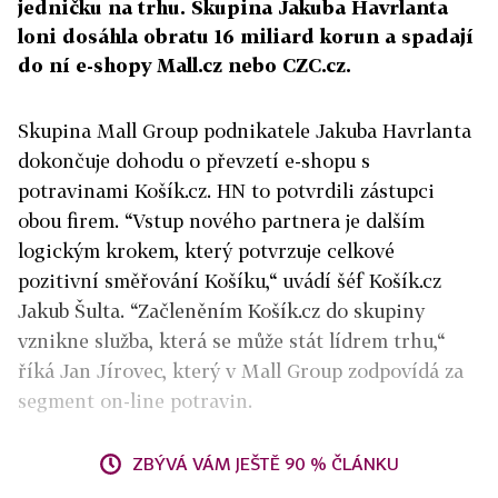
jedničku na trhu. Skupina Jakuba Havrlanta
loni dosáhla obratu 16 miliard korun a spadají
do ní e-shopy Mall.cz nebo CZC.cz.
Skupina Mall Group podnikatele Jakuba Havrlanta
dokončuje dohodu o převzetí e-shopu s
potravinami Košík.cz. HN to potvrdili zástupci
obou firem. “Vstup nového partnera je dalším
logickým krokem, který potvrzuje celkové
pozitivní směřování Košíku,“ uvádí šéf Košík.cz
Jakub Šulta. “Začleněním Košík.cz do skupiny
vznikne služba, která se může stát lídrem trhu,“
říká Jan Jírovec, který v Mall Group zodpovídá za
segment on-line potravin.
ZBÝVÁ VÁM JEŠTĚ 90 % ČLÁNKU