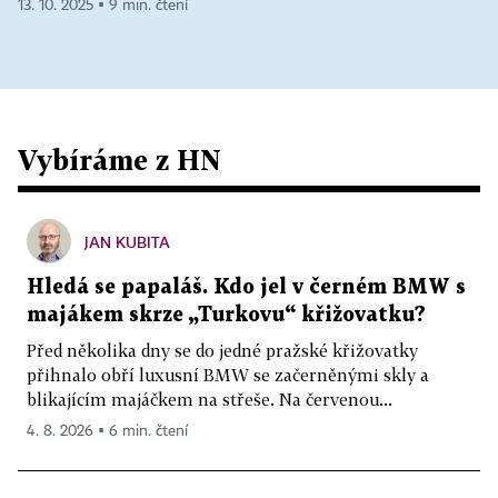
13. 10. 2025 ▪ 9 min. čtení
Vybíráme z HN
JAN KUBITA
Hledá se papaláš. Kdo jel v černém BMW s
majákem skrze „Turkovu“ křižovatku?
Před několika dny se do jedné pražské křižovatky
přihnalo obří luxusní BMW se začerněnými skly a
blikajícím majáčkem na střeše. Na červenou...
4. 8. 2026 ▪ 6 min. čtení