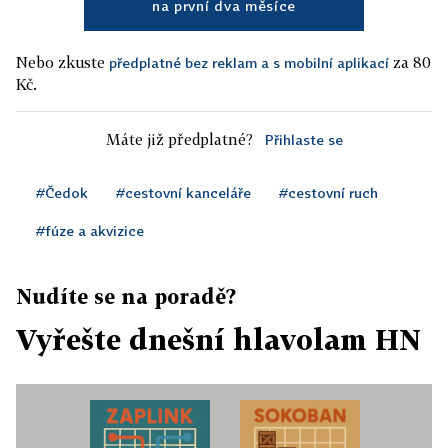
na první dva měsíce
Nebo zkuste
za 80
předplatné bez reklam a s mobilní aplikací
Kč.
Máte již předplatné?
Přihlaste se
#Čedok
#cestovní kanceláře
#cestovní ruch
#fúze a akvizice
Nudíte se na poradě?
Vyřešte dnešní hlavolam HN