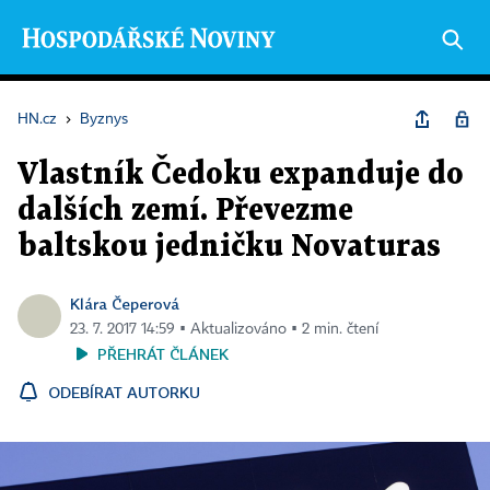
HN.cz
›
Byznys
Vlastník Čedoku expanduje do
dalších zemí. Převezme
baltskou jedničku Novaturas
Klára Čeperová
23. 7. 2017 14:59 ▪ Aktualizováno ▪ 2 min. čtení
PŘEHRÁT ČLÁNEK
ODEBÍRAT AUTORKU