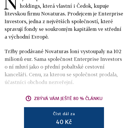
N
holdings, která vlastní i Čedok, kupuje
litevskou firmu Novaturas. Prodejcem je Enterprise
Investors, jedna z největších společností, které
spravují fondy se soukromým kapitálem ve střední
a východní Evropě.
Tržby prodávané Novaturas loni vystoupaly na 102
milionů eur. Sama společnost Enterprise Investors
o ní mluví jako o přední pobaltské cestovní
kanceláři. Cenu, za kterou se společnost prodala,
účastníci obchodu nezveřejní.
ZBÝVÁ VÁM JEŠTĚ 80 % ČLÁNKU
Číst dál za
40 Kč