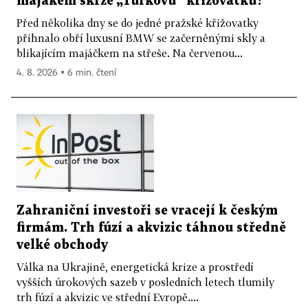
majákem skrze „Turkovu“ křižovatku?
Před několika dny se do jedné pražské křižovatky
přihnalo obří luxusní BMW se začerněnými skly a
blikajícím majáčkem na střeše. Na červenou...
4. 8. 2026 ▪ 6 min. čtení
Zahraniční investoři se vracejí k českým
firmám. Trh fúzí a akvizic táhnou středně
velké obchody
Válka na Ukrajině, energetická krize a prostředí
vyšších úrokových sazeb v posledních letech tlumily
trh fúzí a akvizic ve střední Evropě....