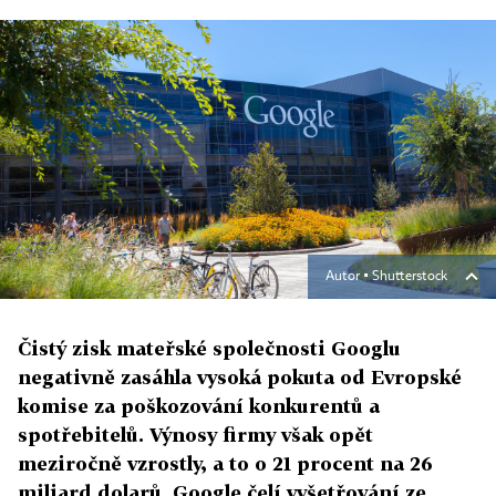
Autor ▪
Shutterstock
Čistý zisk mateřské společnosti Googlu
negativně zasáhla vysoká pokuta od Evropské
komise za poškozování konkurentů a
spotřebitelů. Výnosy firmy však opět
meziročně vzrostly, a to o 21 procent na 26
miliard dolarů. Google čelí vyšetřování ze