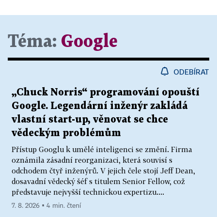
Téma:
Google
ODEBÍRAT
„Chuck Norris“ programování opouští
Google. Legendární inženýr zakládá
vlastní start-up, věnovat se chce
vědeckým problémům
Přístup Googlu k umělé inteligenci se změní. Firma
oznámila zásadní reorganizaci, která souvisí s
odchodem čtyř inženýrů. V jejich čele stojí Jeff Dean,
dosavadní vědecký šéf s titulem Senior Fellow, což
představuje nejvyšší technickou expertizu....
7. 8. 2026 ▪ 4 min. čtení