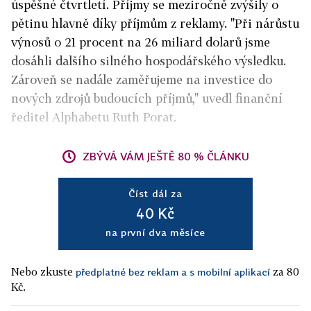
úspěšné čtvrtletí. Příjmy se meziročně zvýšily o
pětinu hlavně díky příjmům z reklamy. "Při nárůstu
výnosů o 21 procent na 26 miliard dolarů jsme
dosáhli dalšího silného hospodářského výsledku.
Zároveň se nadále zaměřujeme na investice do
nových zdrojů budoucích příjmů," uvedl finanční
ředitel Alphabetu Ruth Porat.
ZBÝVÁ VÁM JEŠTĚ 80 % ČLÁNKU
Číst dál za
40 Kč
na první dva měsíce
Nebo zkuste
za 80
předplatné bez reklam a s mobilní aplikací
Kč.