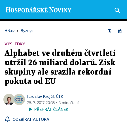
HN.cz
›
Byznys
VÝSLEDKY
Alphabet ve druhém čtvrtletí
utržil 26 miliard dolarů. Zisk
skupiny ale srazila rekordní
pokuta od EU
Jaroslav Krejčí
ČTK
,
25. 7. 2017 20:35 ▪ 3 min. čtení
PŘEHRÁT ČLÁNEK
ODEBÍRAT AUTORA