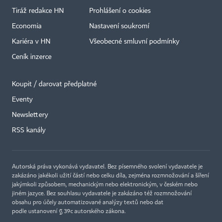
Tiráž redakce HN
Prohlášení o cookies
Economia
Nastavení soukromí
Kariéra v HN
Všeobecné smluvní podmínky
Ceník inzerce
Koupit / darovat předplatné
Eventy
×
Newslettery
RSS kanály
Autorská práva vykonává vydavatel. Bez písemného svolení vydavatele je
zakázáno jakékoli užití částí nebo celku díla, zejména rozmnožování a šíření
jakýmkoli způsobem, mechanickým nebo elektronickým, v českém nebo
jiném jazyce. Bez souhlasu vydavatele je zakázáno též rozmnožování
obsahu pro účely automatizované analýzy textů nebo dat
podle ustanovení § 39c autorského zákona.