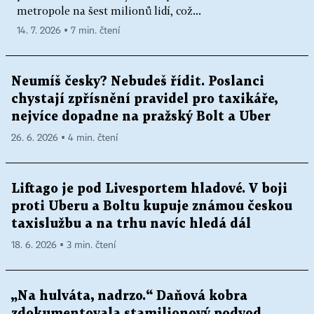
metropole na šest milionů lidí, což...
14. 7. 2026 ▪ 7 min. čtení
Neumíš česky? Nebudeš řídit. Poslanci
chystají zpřísnění pravidel pro taxikáře,
nejvíce dopadne na pražský Bolt a Uber
26. 6. 2026 ▪ 4 min. čtení
Liftago je pod Livesportem hladové. V boji
proti Uberu a Boltu kupuje známou českou
taxislužbu a na trhu navíc hledá dál
18. 6. 2026 ▪ 3 min. čtení
„Na hulváta, nadrzo.“ Daňová kobra
zdokumentovala stamilionový podvod