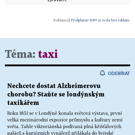
zprávách.
|
Předplatné HN+ je zcela bez reklam.
Téma:
taxi
ODEBÍRAT
Nechcete dostat Alzheimerovu
chorobu? Staňte se londýnským
taxikářem
Roku 1851 se v Londýně konala světová výstava, první
velká mezinárodní expozice průmyslu a kultury zemí
světa. Tahle viktoriánská podívaná plná křišťálových
paláců a kuriózních vynálezů přilákala do britské