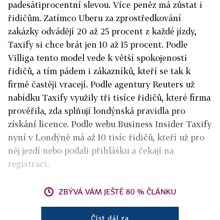
padesátiprocentní slevou. Více peněz má zůstat i
řidičům. Zatímco Uberu za zprostředkování
zakázky odvádějí 20 až 25 procent z každé jízdy,
Taxify si chce brát jen 10 až 15 procent. Podle
Villiga tento model vede k větší spokojenosti
řidičů, a tím pádem i zákazníků, kteří se tak k
firmě častěji vracejí. Podle agentury Reuters už
nabídku Taxify využily tři tisíce řidičů, které firma
prověřila, zda splňují londýnská pravidla pro
získání licence. Podle webu Business Insider Taxify
nyní v Londýně má až 10 tisíc řidičů, kteří už pro
něj jezdí nebo podali přihlášku a čekají na
registraci.
ZBÝVÁ VÁM JEŠTĚ 80 % ČLÁNKU
Číst dál za