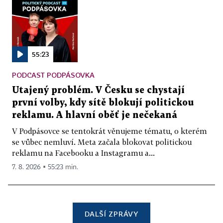
55:23
PODCAST PODPÁSOVKA
Utajený problém. V Česku se chystají
první volby, kdy sítě blokují politickou
reklamu. A hlavní oběť je nečekaná
V Podpásovce se tentokrát věnujeme tématu, o kterém
se vůbec nemluví. Meta začala blokovat politickou
reklamu na Facebooku a Instagramu a...
7. 8. 2026 ▪ 55:23 min.
DALŠÍ ZPRÁVY