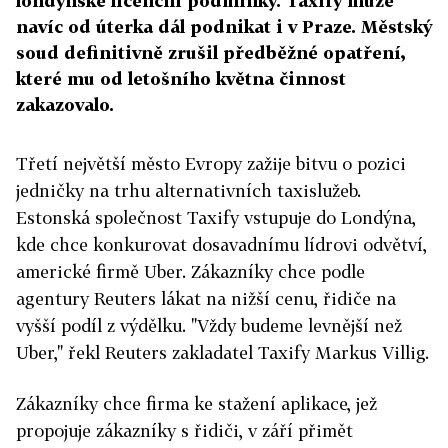
londýnské licenční podmínky. Taxify může
navíc od úterka dál podnikat i v Praze. Městský
soud definitivně zrušil předběžné opatření,
které mu od letošního května činnost
zakazovalo.
Třetí největší město Evropy zažije bitvu o pozici
jedničky na trhu alternativních taxislužeb.
Estonská společnost Taxify vstupuje do Londýna,
kde chce konkurovat dosavadnímu lídrovi odvětví,
americké firmě Uber. Zákazníky chce podle
agentury Reuters lákat na nižší cenu, řidiče na
vyšší podíl z výdělku. "Vždy budeme levnější než
Uber," řekl Reuters zakladatel Taxify Markus Villig.
Zákazníky chce firma ke stažení aplikace, jež
propojuje zákazníky s řidiči, v září přimět