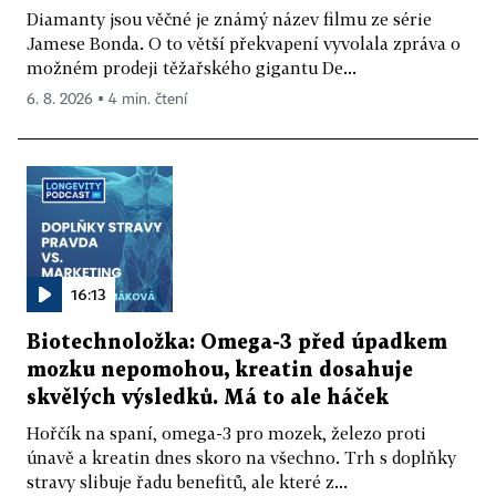
Diamanty jsou věčné je známý název filmu ze série
Jamese Bonda. O to větší překvapení vyvolala zpráva o
možném prodeji těžařského gigantu De...
6. 8. 2026 ▪ 4 min. čtení
16:13
Biotechnoložka: Omega-3 před úpadkem
mozku nepomohou, kreatin dosahuje
skvělých výsledků. Má to ale háček
Hořčík na spaní, omega-3 pro mozek, železo proti
únavě a kreatin dnes skoro na všechno. Trh s doplňky
stravy slibuje řadu benefitů, ale které z...