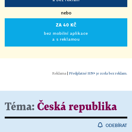
nebo
ZA 40 KČ
bez mobilní aplikace
a s reklamou
|
Předplatné HN+ je zcela bez reklam.
Téma:
Česká republika
ODEBÍRAT