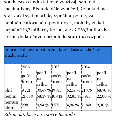
soudy často nedostatečně využívají sankční
mechanismy. Bisnode dále vypočetl, že pokud by
stát začal systematicky vymáhat pokuty za
neplnění informační povinnosti, mohl by získat
nejméně 13,7 miliardy korun, ale až 256,3 miliardy
korun dodatečných příjmů do státního rozpočtu.
Informační povinnost firem, které dodávají zboží či
služby státu
2016
2015
2014
podíl
podíl
podíl
počet
počet
počet
na
na
na
firem
firem
firem
celku
celku
celku
plní
9 721
30,67 %
19 715
62,19 %
21 776
68,70 %
neplní
21 680
68,39 %
10 413
32,85 %
6 975
22,00 %
nemusí
298
0,94 %
1 571
4,96 %
2 948
9,30 %
plnit
Zdroj: databáze a výpočty Bisnode