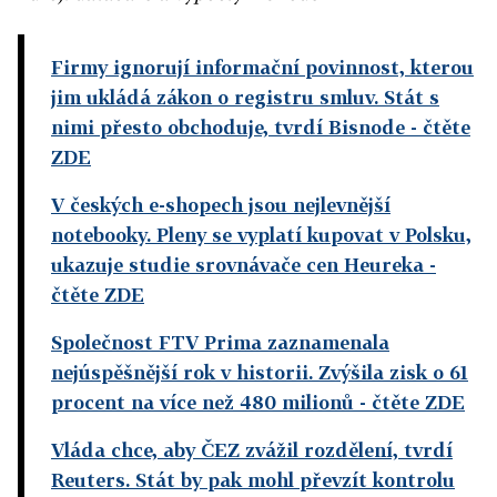
Firmy ignorují informační povinnost, kterou
jim ukládá zákon o registru smluv. Stát s
nimi přesto obchoduje, tvrdí Bisnode
- čtěte
ZDE
V českých e-shopech jsou nejlevnější
notebooky. Pleny se vyplatí kupovat v Polsku,
ukazuje studie srovnávače cen Heureka
-
čtěte ZDE
Společnost FTV Prima zaznamenala
nejúspěšnější rok v historii. Zvýšila zisk o 61
procent na více než 480 milionů
- čtěte ZDE
Vláda chce, aby ČEZ zvážil rozdělení, tvrdí
Reuters. Stát by pak mohl převzít kontrolu