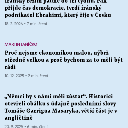
Íránský režim padne do tří týdnů. Pak
přijde čas demokracie, tvrdí íránský
podnikatel Ebrahimi, který žije v Česku
18. 3. 2026 ▪ 7 min. čtení
MARTIN JANÍČKO
Proč nejsme ekonomikou malou, nýbrž
středně velkou a proč bychom za to měli být
rádi
10. 12. 2025 ▪ 2 min. čtení
„Němci by s námi měli zůstat“. Historici
otevřeli obálku s údajně posledními slovy
Tomáše Garrigua Masaryka, větší část je v
angličtině
20. 9. 2025 ▪ 6 min. čtení