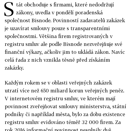
S
tát obchoduje s firmami, které nedodržují
zákony, uvedla v pondělí poradenská
společnost Bisnode. Povinností zadavatelů zakázek
je uzavírat smlouvy pouze s transparentními
společnostmi. Většina firem registrovaných v
registru smluv ale podle Bisnode nezveřejňuje své
finanční výkazy, ačkoliv jim to ukládá zákon. Navíc
celá řada z nich vznikla těsně před získáním
zakázky.
Každým rokem se v oblasti veřejných zakázek
utratí více než 650 miliard korun veřejných peněz.
V internetovém registru smluv, ve kterém mají
povinnost zveřejňovat smlouvy ministerstva, státní
podniky či například města, bylo za dobu existence
registru smluv evidováno téměř 32 000 firem. Za
rok 2016 informační povinnost nesplnily dvě