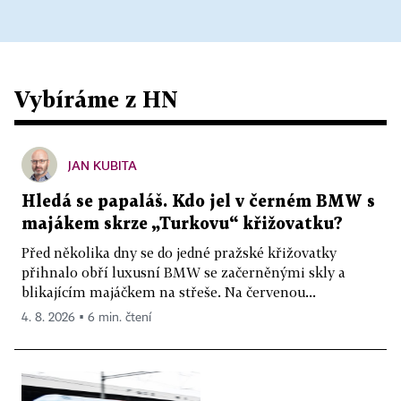
Vybíráme z HN
JAN KUBITA
Hledá se papaláš. Kdo jel v černém BMW s
majákem skrze „Turkovu“ křižovatku?
Před několika dny se do jedné pražské křižovatky
přihnalo obří luxusní BMW se začerněnými skly a
blikajícím majáčkem na střeše. Na červenou...
4. 8. 2026 ▪ 6 min. čtení