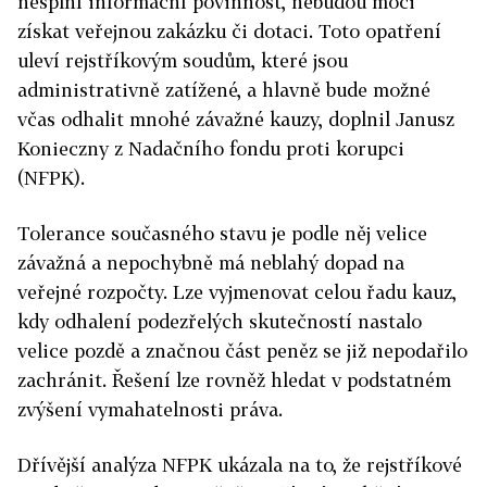
nesplní informační povinnost, nebudou moci
získat veřejnou zakázku či dotaci. Toto opatření
uleví rejstříkovým soudům, které jsou
administrativně zatížené, a hlavně bude možné
včas odhalit mnohé závažné kauzy, doplnil Janusz
Konieczny z Nadačního fondu proti korupci
(NFPK).
Tolerance současného stavu je podle něj velice
závažná a nepochybně má neblahý dopad na
veřejné rozpočty. Lze vyjmenovat celou řadu kauz,
kdy odhalení podezřelých skutečností nastalo
velice pozdě a značnou část peněz se již nepodařilo
zachránit. Řešení lze rovněž hledat v podstatném
zvýšení vymahatelnosti práva.
Dřívější analýza NFPK ukázala na to, že rejstříkové