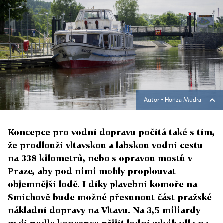
Autor ▪
Honza Mudra
Koncepce pro vodní dopravu počítá také s tím,
že prodlouží vltavskou a labskou vodní cestu
na 338 kilometrů, nebo s opravou mostů v
Praze, aby pod nimi mohly proplouvat
objemnější lodě. I díky plavební komoře na
Smíchově bude možné přesunout část pražské
nákladní dopravy na Vltavu. Na 3,5 miliardy
mají podle koncepce přijít lodní zdvihadla na