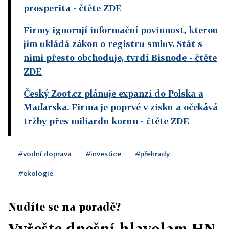
prosperita
- čtěte ZDE
Firmy ignorují informační povinnost, kterou
jim ukládá zákon o registru smluv. Stát s
nimi přesto obchoduje, tvrdí Bisnode
- čtěte
ZDE
Český Zoot.cz plánuje expanzi do Polska a
Maďarska. Firma je poprvé v zisku a očekává
tržby přes miliardu korun
- čtěte ZDE
#vodní doprava
#investice
#přehrady
#ekologie
Nudíte se na poradě?
Vyřešte dnešní hlavolam HN