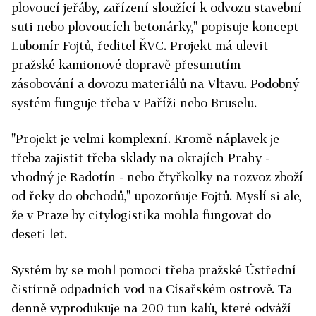
plovoucí jeřáby, zařízení sloužící k odvozu stavební
suti nebo plovoucích betonárky," popisuje koncept
Lubomír Fojtů, ředitel ŘVC. Projekt má ulevit
pražské kamionové dopravě přesunutím
zásobování a dovozu materiálů na Vltavu.
Podobný
systém funguje třeba v Paříži nebo Bruselu.
"Projekt je velmi komplexní. Kromě náplavek je
třeba zajistit třeba sklady na okrajích Prahy -
vhodný je Radotín - nebo čtyřkolky na rozvoz zboží
od řeky do obchodů," upozorňuje Fojtů. Myslí si ale,
že v Praze by citylogistika mohla fungovat do
deseti let.
Systém by se mohl pomoci třeba pražské Ústřední
čistírně odpadních vod na Císařském ostrově. Ta
denně vyprodukuje na 200 tun kalů, které odváží