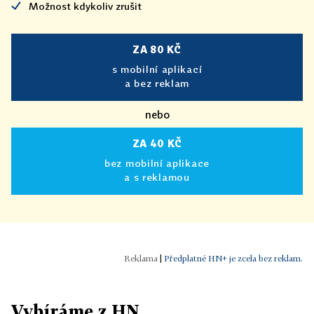
Možnost kdykoliv zrušit
ZA 80 KČ
s mobilní aplikací
a bez reklam
nebo
ZA 40 KČ
bez mobilní aplikace
a s reklamou
|
Předplatné HN+ je zcela bez reklam.
Vybíráme z HN