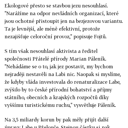
Ekologové přesto se stavbou jezu nesouhlasí.
"Narážíme na odpor nevládních organizací, které
jsou ochotné přistoupit jen na bezjezovou variantu.
Ta je levnější, ale méně efektivní, protože
nezajišťuje celoroční provoz," popisuje Fojtů.
S tím však nesouhlasí aktivista a ředitel
společnosti Přátelé přírody Marian Páleník.
"Nehádáme se o to, jak jez postavit, my bychom
nejraději nestavěli na Labi nic. Naopak si myslíme,
že kdyby vláda investovala do renaturalizace Labe,
zvýšilo by to české přírodní bohatství a příjmy
státního, obecních a krajských rozpočtů díky
vyššímu turistickému ruchu," vysvětluje Páleník.
Na 3,5 miliardy korun by pak měly přijít další
úpravy Labe u Přelouče. Stejnou částku si pak