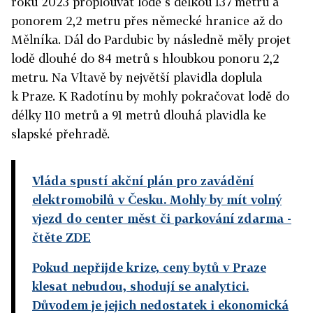
roku 2023 proplouvat lodě s délkou 137 metrů a
ponorem 2,2 metru přes německé hranice až do
Mělníka. Dál do Pardubic by následně měly projet
lodě dlouhé do 84 metrů s hloubkou ponoru 2,2
metru. Na Vltavě by největší plavidla doplula
k Praze. K Radotínu by mohly pokračovat lodě do
délky 110 metrů a 91 metrů dlouhá plavidla ke
slapské přehradě.
Vláda spustí akční plán pro zavádění
elektromobilů v Česku. Mohly by mít volný
vjezd do center měst či parkování zdarma
-
čtěte ZDE
Pokud nepřijde krize, ceny bytů v Praze
klesat nebudou, shodují se analytici.
Důvodem je jejich nedostatek i ekonomická