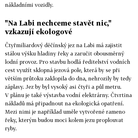
nákladními vozidly.
"Na Labi nechceme stavět nic,"
vzkazují ekologové
Čtyřmiliardový děčínský jez na Labi má zajistit
stálou výšku hladiny řeky a zaručit obousměrný
lodní provoz. Pro stavbu hodlá ředitelství vodních
cest využít sklopná jezová pole, která by se při
větším průtoku zaklopila do dna, nehrozily by tedy
záplavy. Jez by byl vysoký asi čtyři a půl metru.
V plánu je také výstavba vodní elektrárny. Čtvrtina
nákladů má připadnout na ekologická opatření.
Mezi nimi je například uměle vytvořené rameno
řeky, kterým budou moci kolem jezu proplouvat
ryby.