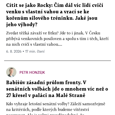
Cítit se jako Rocky: Čím dál víc lidí cvičí
venku s vlastní vahou a vrací se ke
kořenům silového tréninku. Jaké jsou
jeho výhody?
Zvedat těžká závaží ve fitku? Jde to i jinak. V Česku
přibývá venkovních posiloven a spolu s tím i těch, kteří
na nich cvičí s vlastní vahou....
6. 8. 2026 ▪ 17 min. čtení
PETR HONZEJK
Babišův zásadní průlom fronty. V
senátních volbách jde o mnohem víc než o
27 křesel v paláci na Malé Straně
Kdo vyhraje letošní senátní volby? Záleží samozřejmě
na kritériích, podle kterých budeme vítězství
posuzovat. Ale je velmi pravděpodobné, že...