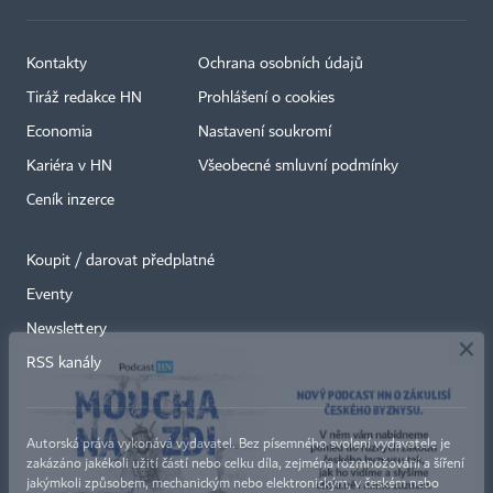
Kontakty
Ochrana osobních údajů
Tiráž redakce HN
Prohlášení o cookies
Economia
Nastavení soukromí
Kariéra v HN
Všeobecné smluvní podmínky
Ceník inzerce
Koupit / darovat předplatné
Eventy
×
Newslettery
RSS kanály
Autorská práva vykonává vydavatel. Bez písemného svolení vydavatele je
zakázáno jakékoli užití částí nebo celku díla, zejména rozmnožování a šíření
jakýmkoli způsobem, mechanickým nebo elektronickým, v českém nebo