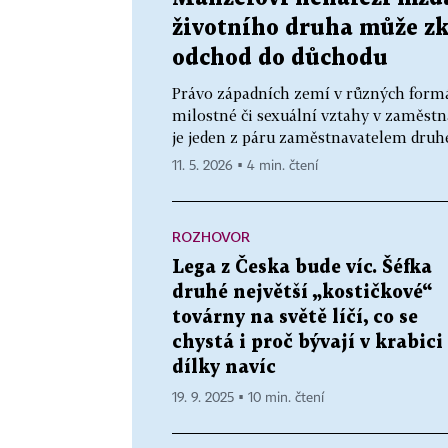
životního druha může z
odchod do důchodu
Právo západních zemí v různých formá
milostné či sexuální vztahy v zaměstná
je jeden z páru zaměstnavatelem druhé
11. 5. 2026 ▪ 4 min. čtení
ROZHOVOR
Lega z Česka bude víc. Šéfka
druhé největší „kostičkové“
továrny na světě líčí, co se
chystá i proč bývají v krabici
dílky navíc
19. 9. 2025 ▪ 10 min. čtení