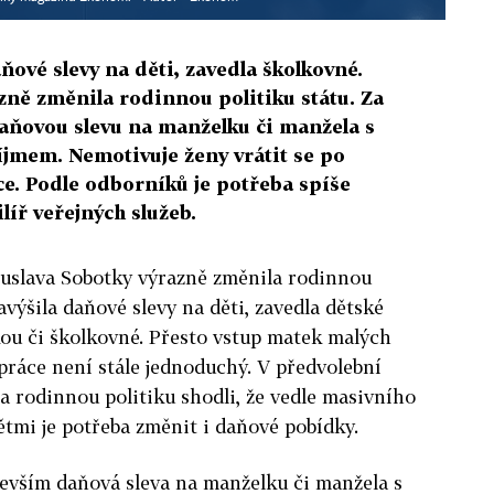
ňové slevy na děti, zavedla školkovné.
azně změnila rodinnou politiku státu. Za
aňovou slevu na manželku či manžela s
jmem. Nemotivuje ženy vrátit se po
e. Podle odborníků je potřeba spíše
ilíř veřejných služeb.
huslava Sobotky výrazně změnila rodinnou
avýšila daňové slevy na děti, zavedla dětské
kou či školkovné. Přesto vstup matek malých
 práce není stále jednoduchý. V předvolební
 rodinnou politiku shodli, že vedle masivního
ětmi je potřeba změnit i daňové pobídky.
devším daňová sleva na manželku či manžela s