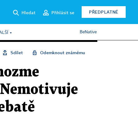
PŘEDPLATNÉ
Hledat
Přihlásit se
BeNative
ALŠÍ
Sdílet
Odemknout známému
omozme
. Nemotivuje
debatě