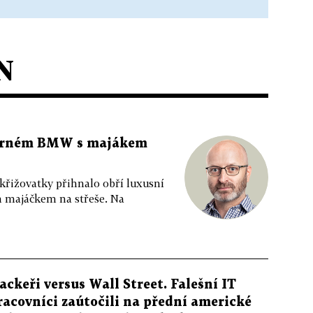
N
 černém BMW s majákem
 křižovatky přihnalo obří luxusní
m majáčkem na střeše. Na
ackeři versus Wall Street. Falešní IT
racovníci zaútočili na přední americké