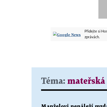
Přidejte si H
zprávách.
Téma:
mateřská
Manželovi nenáleží mzd