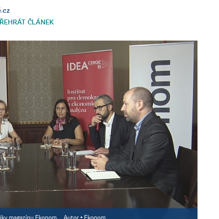
.cz
ŘEHRÁT ČLÁNEK
lytiky magazínu Ekonom.
Autor ▪
Ekonom