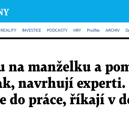
REALITY
INVESTICE
PODCASTY
HRY
PročNe
ARCHIV
D
u na manželku a p
k, navrhují experti
e do práce, říkají v 