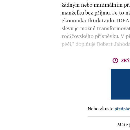
žádným nebo minimálním pří
manželku bez příjmu. Je to ná
ekonomka think-tanku IDEA 
slevu je možné transformovat
rodičovského příspěvku. V př
péči," doplňuje Robert Jahod
ZBÝ
Nebo zkuste
předpla
Máte j