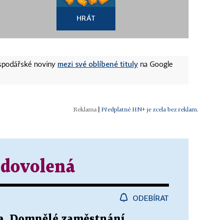
HRÁT
mezi své oblíbené tituly
ospodářské noviny
na Google
|
Předplatné HN+ je zcela bez reklam.
 dovolená
ODEBÍRAT
a. Domnělé zaměstnání