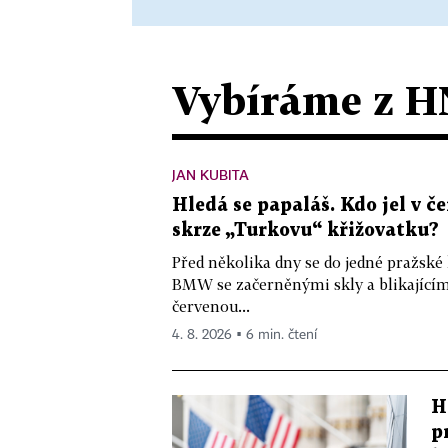
Vybíráme z H
JAN KUBITA
Hledá se papaláš. Kdo jel v
skrze „Turkovu“ křižovatku?
Před několika dny se do jedné pražské
BMW se začerněnými skly a blikající
červenou...
4. 8. 2026 ▪ 6 min. čtení
H
p