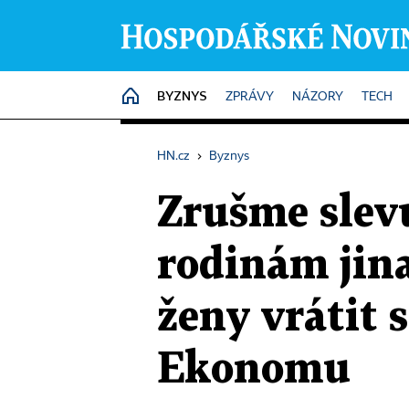
BYZNYS
HOME
ZPRÁVY
NÁZORY
TECH
HN.cz
›
Byznys
Zrušme slev
rodinám jina
ženy vrátit s
Ekonomu