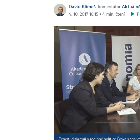
David Klimeš
Aktuálně
komentátor
P
4. 10. 2017 16:15 ▪ 4 min. čtení
Experti diskutují o rodinné politice Česka s ana