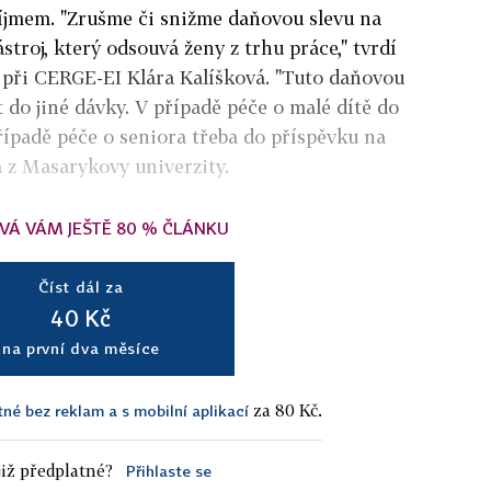
jmem. "Zrušme či snižme daňovou slevu na
stroj, který odsouvá ženy z trhu práce," tvrdí
při CERGE-EI Klára Kalíšková. "Tuto daňovou
 do jiné dávky. V případě péče o malé dítě do
ípadě péče o seniora třeba do příspěvku na
a z Masarykovy univerzity.
VÁ VÁM JEŠTĚ 80 % ČLÁNKU
Číst dál za
40 Kč
na první dva měsíce
za 80 Kč.
tné bez reklam a s mobilní aplikací
iž předplatné?
Přihlaste se