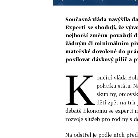
Současná vláda navýšila da
Experti se shodují, že výr
nejhorší změnu považují d
žádným či minimálním pří
mateřské dovolené do prác
posilovat dávkový pilíř a p
K
ončící vláda Bo
politiku státu. N
skupiny, otcovs
dětí zpět na trh
debatě Ekonomu se experti na
rozvoje služeb pro rodiny s d
Na odstřel je podle nich pře