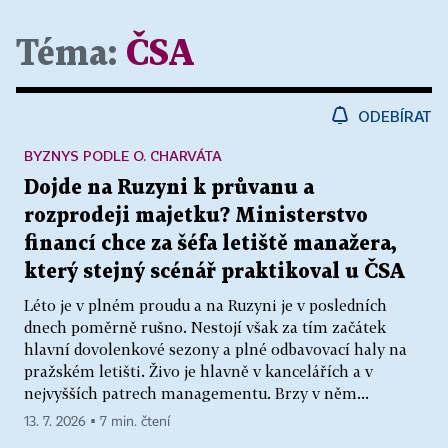
Téma:
ČSA
ODEBÍRAT
BYZNYS PODLE O. CHARVÁTA
Dojde na Ruzyni k průvanu a
rozprodeji majetku? Ministerstvo
financí chce za šéfa letiště manažera,
který stejný scénář praktikoval u ČSA
Léto je v plném proudu a na Ruzyni je v posledních
dnech poměrně rušno. Nestojí však za tím začátek
hlavní dovolenkové sezony a plné odbavovací haly na
pražském letišti. Živo je hlavně v kancelářích a v
nejvyšších patrech managementu. Brzy v něm...
13. 7. 2026 ▪ 7 min. čtení