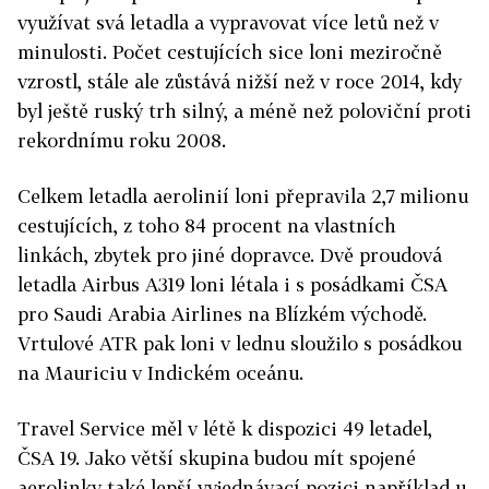
využívat svá letadla a vypravovat více letů než v
minulosti. Počet cestujících sice loni meziročně
vzrostl, stále ale zůstává nižší než v roce 2014, kdy
byl ještě ruský trh silný, a méně než poloviční proti
rekordnímu roku 2008.
Celkem letadla aerolinií loni přepravila 2,7 milionu
cestujících, z toho 84 procent na vlastních
linkách, zbytek pro jiné dopravce. Dvě proudová
letadla Airbus A319 loni létala i s posádkami ČSA
pro Saudi Arabia Airlines na Blízkém východě.
Vrtulové ATR pak loni v lednu sloužilo s posádkou
na Mauriciu v Indickém oceánu.
Travel
Service
měl v létě k dispozici 49 letadel,
ČSA 19. Jako větší skupina budou mít spojené
aerolinky také lepší vyjednávací pozici například u