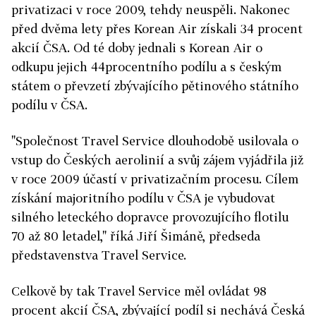
privatizaci v roce 2009, tehdy neuspěli. Nakonec
před dvěma lety přes Korean Air získali 34 procent
akcií ČSA. Od té doby jednali s Korean Air o
odkupu jejich 44procentního podílu a s českým
státem o převzetí zbývajícího pětinového státního
podílu v ČSA.
"Společnost Travel Service dlouhodobě usilovala o
vstup do Českých aerolinií a svůj zájem vyjádřila již
v roce 2009 účastí v privatizačním procesu. Cílem
získání majoritního podílu v ČSA je vybudovat
silného leteckého dopravce provozujícího flotilu
70 až 80 letadel," říká Jiří Šimáně, předseda
představenstva Travel Service.
Celkově by tak Travel Service měl ovládat 98
procent akcií ČSA, zbývající podíl si nechává Česká