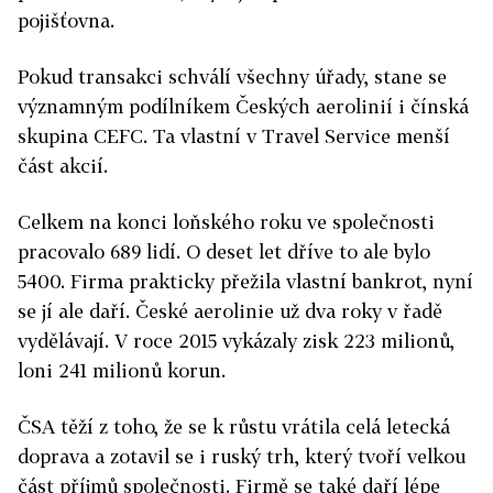
pojišťovna.
Pokud transakci schválí všechny úřady, stane se
významným podílníkem Českých aerolinií i čínská
skupina CEFC. Ta vlastní v Travel Service menší
část akcií.
Celkem na konci loňského roku ve společnosti
pracovalo 689 lidí. O deset let dříve to ale bylo
5400. Firma prakticky přežila vlastní bankrot, nyní
se jí ale daří. České aerolinie už dva roky v řadě
vydělávají. V roce 2015 vykázaly zisk 223 milionů,
loni 241 milionů korun.
ČSA těží z toho, že se k růstu vrátila celá letecká
doprava a zotavil se i ruský trh, který tvoří velkou
část příjmů společnosti. Firmě se také daří lépe