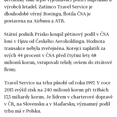
výrobců letadel. Zatímco
Travel
Service
je
dlouhodobě věrný Boeingu, flotila ČSA je
postavena na Airbusu a ATR.
Státní podnik Prisko koupil pětinový podíl v ČSA
loni v říjnu od Českého Aeroholdingu. Hodnota
transakce nebyla zveřejněna. Korejci zaplatili za
svých 44 procent v ČSA před čtyřmi lety 68
milionů korun, vstupovali tehdy ovšem do ztrátové
firmy.
Travel
Service
na trhu působí od roku 1997. V roce
2015 zvýšil zisk na 240 milionů korun při tržbách
17,5 miliardy korun. Je lídrem v charterové dopravě
v ČR, na Slovensku a v Maďarsku, významný podíl
trhu má v Polsku.