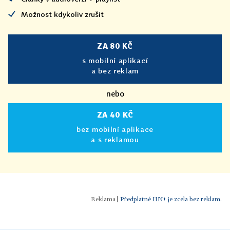
Možnost kdykoliv zrušit
ZA 80 KČ
s mobilní aplikací
a bez reklam
nebo
ZA 40 KČ
bez mobilní aplikace
a s reklamou
|
Předplatné HN+ je zcela bez reklam.