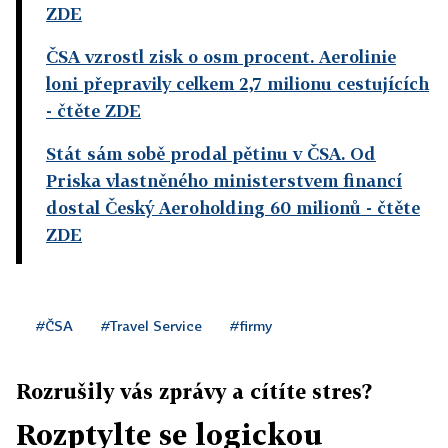
ZDE
ČSA vzrostl zisk o osm procent. Aerolinie
loni přepravily celkem 2,7 milionu cestujících
- čtěte ZDE
Stát sám sobě prodal pětinu v ČSA. Od
Priska vlastněného ministerstvem financí
dostal Český Aeroholding 60 milionů
- čtěte
ZDE
#ČSA
#Travel Service
#firmy
Rozrušily vás zprávy a cítíte stres?
Rozptylte se logickou