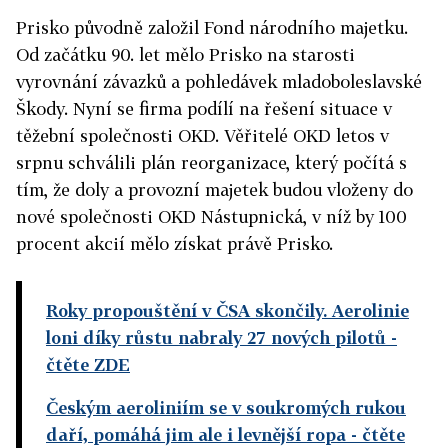
Prisko původně založil Fond národního majetku.
Od začátku 90. let mělo Prisko na starosti
vyrovnání závazků a pohledávek mladoboleslavské
Škody. Nyní se firma podílí na řešení situace v
těžební společnosti OKD. Věřitelé OKD letos v
srpnu schválili plán reorganizace, který počítá s
tím, že doly a provozní majetek budou vloženy do
nové společnosti OKD Nástupnická, v níž by 100
procent akcií mělo získat právě Prisko.
Roky propouštění v ČSA skončily. Aerolinie
loni díky růstu nabraly 27 nových pilotů
-
čtěte ZDE
Českým aeroliniím se v soukromých rukou
daří, pomáhá jim ale i levnější ropa
- čtěte