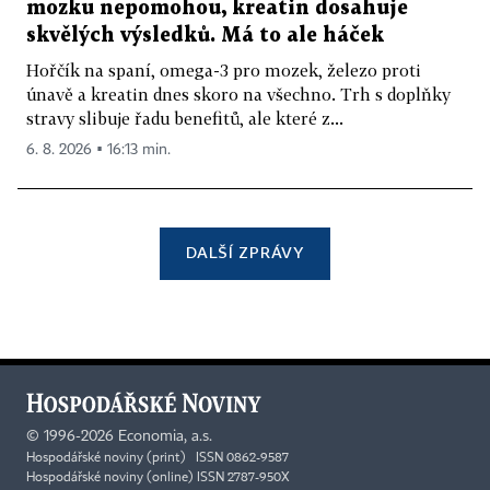
mozku nepomohou, kreatin dosahuje
skvělých výsledků. Má to ale háček
Hořčík na spaní, omega-3 pro mozek, železo proti
únavě a kreatin dnes skoro na všechno. Trh s doplňky
stravy slibuje řadu benefitů, ale které z...
6. 8. 2026 ▪ 16:13 min.
DALŠÍ ZPRÁVY
©
1996-2026
Economia, a.s.
Hospodářské noviny (print) ISSN 0862-9587
Hospodářské noviny (online) ISSN 2787-950X