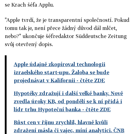
se Krach šéfa Applu.
"Apple tvrdí, že je transparentní společností. Pokud
tomu tak je, není přece žádný důvod dál mlčet,
nebo?" ukončuje šéfredaktor Süddeutsche Zeitung
svůj otevřený dopis.
Apple údajně zkopíroval technologii
izraelského start-upu. Žaloba se bude
projednávat v Kalifornii
- čtěte ZDE
Hypotéky zdražují i další velké banky. Nově
zvedla úroky KB, od pondělí se k ní přidá i
lídr trhu Hypoteční banka
- čtěte ZDE
Růst cen v říjnu zrychlil, hlavně kvůli
zdražení másla či vajec, míní analytici. ČNB