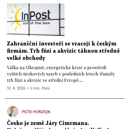
Zahraniční investoři se vracejí k českým
firmám. Trh fúzí a akvizic táhnou středně
velké obchody
Válka na Ukrajině, energetická krize a prostředí
vyšších úrokových sazeb v posledních letech tlumily
trh fúzí a akvizic ve střední Evropě....
10. 8. 2026 ▪ 3 min. čtení
PETR HONZEJK
Česko je země Járy Cimrmana.