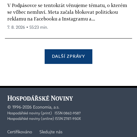
V Podpásovce se tentokrát věnujeme tématu, o kterém
se vůbec nemluví. Meta začala blokovat politickou
reklamu na Facebooku a Instagramu a...
7. 8. 2026 ▪ 55:23 min.
DALŠÍ ZPRÁVY
©
1996-2026
Economia, a.s.
Hospodářské noviny (print) ISSN 0862-9587
Hospodářské noviny (online) ISSN 2787-950X
Certifikováno
Sledujte nás