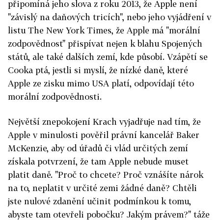
připomíná jeho slova z roku 2013, že Apple není
"závislý na daňových tricích", nebo jeho vyjádření v
listu The New York Times, že Apple má "morální
zodpovědnost" přispívat nejen k blahu Spojených
států, ale také dalších zemí, kde působí. Vzápětí se
Cooka ptá, jestli si myslí, že nízké daně, které
Apple ze zisku mimo USA platí, odpovídají této
morální zodpovědnosti.
Největší znepokojení Krach vyjadřuje nad tím, že
Apple v minulosti pověřil právní kancelář Baker
McKenzie, aby od úřadů či vlád určitých zemí
získala potvrzení, že tam Apple nebude muset
platit daně. "Proč to chcete? Proč vznášíte nárok
na to, neplatit v určité zemi žádné daně? Chtěli
jste nulové zdanění učinit podmínkou k tomu,
abyste tam otevřeli pobočku? Jakým právem?" táže