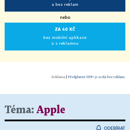
a bez reklam
nebo
ZA 40 KČ
bez mobilní aplikace
a s reklamou
|
Předplatné HN+ je zcela bez reklam.
Téma:
Apple
ODEBÍRAT