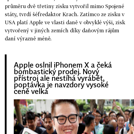
průměru dvě třetiny zisku vytvořil mimo Spojené
státy, tvrdí šéfredaktor Krach. Zatímco ze zisku v
USA platí Apple ve vlasti daně v obvyklé výši, zisk
vytvořený v jiných zemích díky daňovým rájům
daní výrazně méně.
Apple oslnil iPhonem X a čeká
bombastický prodej. Nový
přístroj ale nestíhá vyrábět,
poptávka je navzdory vysoké
ceně velká