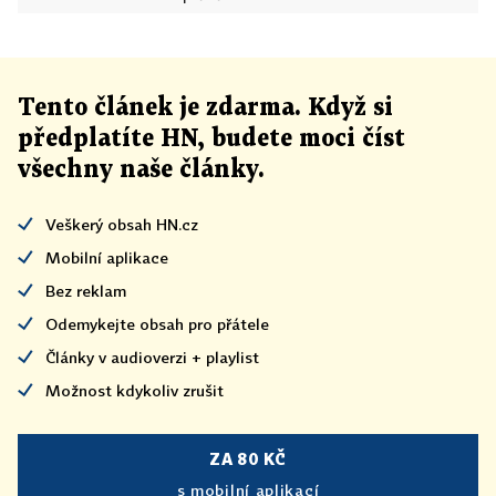
Tento článek
je
zdarma. Když si
předplatíte HN, budete moci číst
všechny naše články
.
Veškerý obsah HN.cz
Mobilní aplikace
Bez reklam
Odemykejte obsah pro přátele
Články v audioverzi + playlist
Možnost kdykoliv zrušit
ZA 80 KČ
s mobilní aplikací