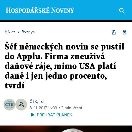
HN.cz
›
Byznys
Šéf německých novin se pustil
do Applu. Firma zneužívá
daňové ráje, mimo USA platí
daně i jen jedno procento,
tvrdí
ČTK
fel
,
8. 11. 2017 16:39 ▪ 3 min. čtení
PŘEHRÁT ČLÁNEK