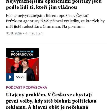
Nejvýraznějšími opozičními politiky jsou
podle lidí ti, kteří jim vládnou
Kdo je nejvýraznějším lídrem opozice v Česku?
Průzkum agentury NMS přinesl výsledky, ze kterých by
měl jistě radost Jára Cimrman. Na prvním...
10. 8. 2026 ▪ 4 min. čtení
55:23
PODCAST PODPÁSOVKA
Utajený problém. V Česku se chystají
první volby, kdy sítě blokují politickou
reklamu. A hlavní oběť je nečekaná