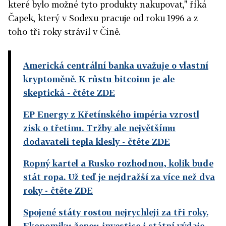
které bylo možné tyto produkty nakupovat," říká
Čapek, který v Sodexu pracuje od roku 1996 a z
toho tři roky strávil v Číně.
Americká centrální banka uvažuje o vlastní
kryptoměně. K růstu bitcoinu je ale
skeptická
- čtěte ZDE
EP Energy z Křetínského impéria vzrostl
zisk o třetinu. Tržby ale největšímu
dodavateli tepla klesly
- čtěte ZDE
Ropný kartel a Rusko rozhodnou, kolik bude
stát ropa. Už teď je nejdražší za více než dva
roky
- čtěte ZDE
Spojené státy rostou nejrychleji za tři roky.
Ekonomiku ženou investice i státní výdaje
-