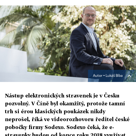
Autor ▪
Lukáš Bíba
Nástup elektronických stravenek je v Česku
pozvolný. V Číně byl okamžitý, protože tamní
trh si érou klasických poukázek nikdy
neprošel, říká ve videorozhovoru ředitel české
pobočky firmy Sodexo. Sodexo čeká, že e-
stravenky budou od konce roku 2018 využívat