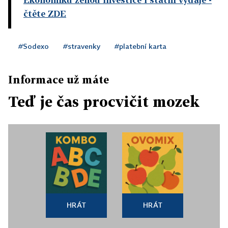
čtěte ZDE
#Sodexo
#stravenky
#platební karta
Informace už máte
Teď je čas procvičit mozek
HRÁT
HRÁT