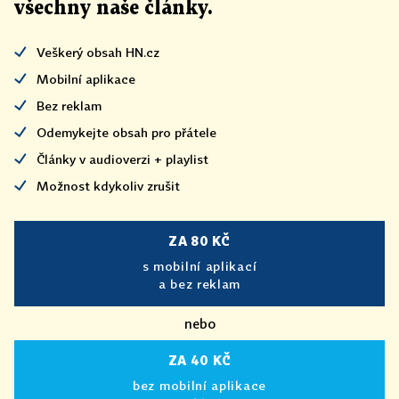
všechny naše články
.
Veškerý obsah HN.cz
Mobilní aplikace
Bez reklam
Odemykejte obsah pro přátele
Články v audioverzi + playlist
Možnost kdykoliv zrušit
ZA 80 KČ
s mobilní aplikací
a bez reklam
nebo
ZA 40 KČ
bez mobilní aplikace