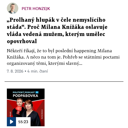
PETR HONZEJK
„Prolhaný hlupák v čele nemyslícího
stáda“. Proč Milana Knížáka oslavuje
vláda vedená mužem, kterým umělec
opovrhoval
Někteří říkají, že to byl poslední happening Milana
Knížáka. A něco na tom je. Pohřeb se státními poctami
organizovaný těmi, kterými slavný...
7. 8. 2026 ▪ 4 min. čtení
55:23