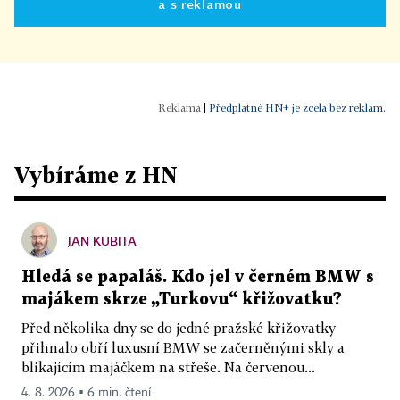
a s reklamou
|
Předplatné HN+ je zcela bez reklam.
Vybíráme z HN
JAN KUBITA
Hledá se papaláš. Kdo jel v černém BMW s
majákem skrze „Turkovu“ křižovatku?
Před několika dny se do jedné pražské křižovatky
přihnalo obří luxusní BMW se začerněnými skly a
blikajícím majáčkem na střeše. Na červenou...
4. 8. 2026 ▪ 6 min. čtení