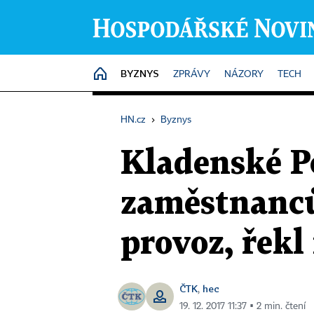
BYZNYS
HOME
ZPRÁVY
NÁZORY
TECH
HN.cz
›
Byznys
Kladenské P
zaměstnanců
provoz, řekl
ČTK
hec
,
19. 12. 2017 11:37 ▪ 2 min. čtení