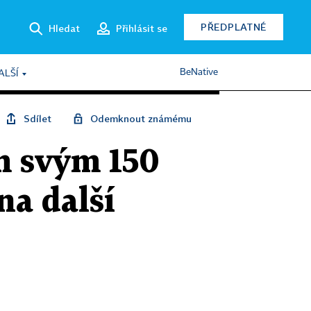
PŘEDPLATNÉ
Hledat
Přihlásit se
BeNative
ALŠÍ
Sdílet
Odemknout známému
m svým 150
a další