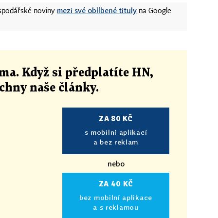
mezi své oblíbené tituly
ospodářské noviny
na Google
ma. Když si předplatíte HN,
echny naše články
.
ZA 80 KČ
s mobilní aplikací
a bez reklam
nebo
ZA 40 KČ
bez mobilní aplikace
a s reklamou