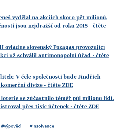
neš vydělal na akciích skoro pět milionů.
čnosti jsou nejdražší od roku 2015
- čtěte
H ovládne slovenský Pozagas provozující
kci už schválil antimonopolní úřad
- čtěte
itele. V čele společnosti bude Jindřich
 komerční divize
- čtěte ZDE
oterie se zúčastnilo téměř půl milionu lidí.
istroval přes tisíc účtenek
- čtěte ZDE
#výpověď
#insolvence