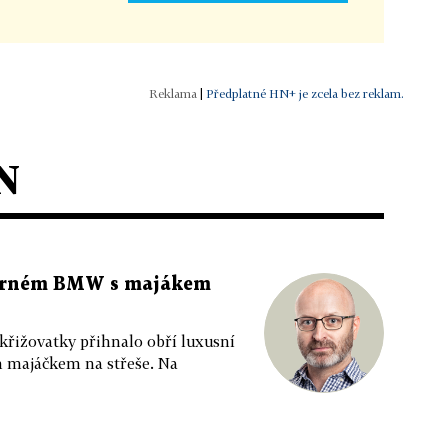
|
Předplatné HN+ je zcela bez reklam.
N
 černém BMW s majákem
 křižovatky přihnalo obří luxusní
m majáčkem na střeše. Na