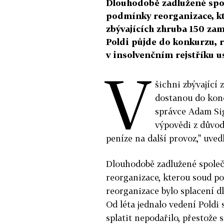
Dlouhodobě zadlužené spol
podmínky reorganizace, kte
zbývajících zhruba 150 za
Poldi půjde do konkurzu, r
v insolvenčním rejstříku u
V
šichni zbývající 
dostanou do konc
správce Adam Si
výpovědi z důvo
peníze na další provoz," uve
Dlouhodobě zadlužené společ
reorganizace, kterou soud po
reorganizace bylo splacení d
Od léta jednalo vedení Poldi
splatit nepodařilo, přestože