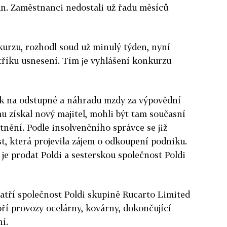
un. Zaměstnanci nedostali už řadu měsíců
kurzu, rozhodl soud už minulý týden, nyní
stříku usnesení. Tím je vyhlášení konkurzu
k na odstupné a náhradu mzdy za výpovědní
rmu získal nový majitel, mohli být tam současní
tnění. Podle insolvenčního správce se již
t, která projevila zájem o odkoupení podniku.
je prodat Poldi a sesterskou společnost Poldi
atří společnost Poldi skupině Rucarto Limited
ří provozy ocelárny, kovárny, dokončující
í.