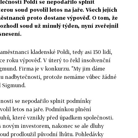
ečnosti Poldi se nepodařilo splnit
rou soud povolil letos na jaře. Všech jejích
městnanců proto dostane výpověď. O tom, že
ozhodl soud už minulý týden, nyní zveřejnil
snesení.
zaměstnanci kladenské Poldi, tedy asi 150 lidí,
e roku výpověď. V úterý to řekl insolvenční
gmund. Firma je v konkurzu. "My jim dáme
du nadbytečnosti, protože nemáme vůbec žádné
dl Sigmund.
nosti se nepodařilo splnit podmínky
volil letos na jaře. Podmínkou plnění
luhů, které vznikly před úpadkem společnosti.
 s novým investorem, nakonec se ale dluhy
 soud prodloužil původní lhůtu. Pohledávky