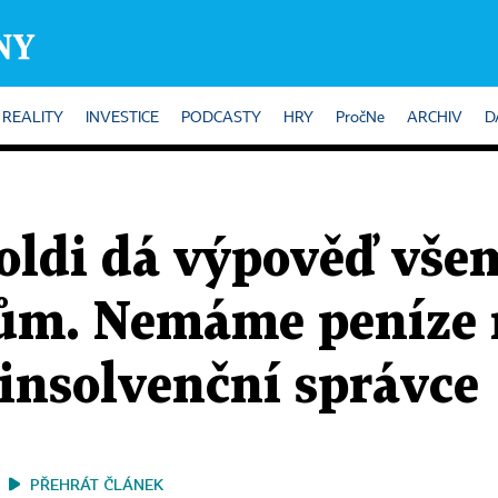
REALITY
INVESTICE
PODCASTY
HRY
PročNe
ARCHIV
D
oldi dá výpověď vše
m. Nemáme peníze n
 insolvenční správce
PŘEHRÁT ČLÁNEK