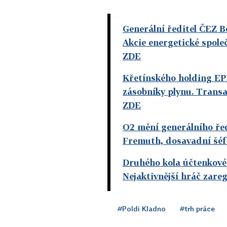
Generální ředitel ČEZ Be
Akcie energetické spole
ZDE
Křetínského holding EP
zásobníky plynu. Transa
ZDE
O2 mění generálního řed
Fremuth, dosavadní šéf
Druhého kola účtenkové l
Nejaktivnější hráč zareg
#Poldi Kladno
#trh práce