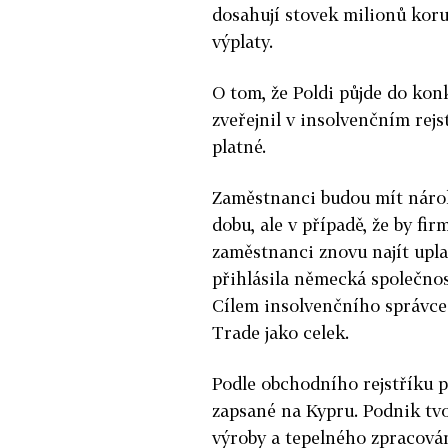
dosahují stovek milionů kor
výplaty.
O tom, že Poldi půjde do kon
zveřejnil v insolvenčním rej
platné.
Zaměstnanci budou mít náro
dobu, ale v případě, že by fi
zaměstnanci znovu najít upla
přihlásila německá společnos
Cílem insolvenčního správce 
Trade jako celek.
Podle obchodního rejstříku p
zapsané na Kypru. Podnik tvo
výroby a tepelného zpracován