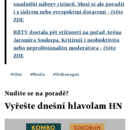
snadnější nábory cizinců. Musí si ale poradit
i s jádrem nebo evropskými dotacemi
- čtěte
ZDE
RRTV dostala pět stížností na pořad Aréna
Jaromíra Soukupa. Kritizují i neobjektivitu
nebo neprofesionalitu moderátora
- čtěte
ZDE
#Uber
#Nvidia
#Volkswagen
Nudíte se na poradě?
Vyřešte dnešní hlavolam HN