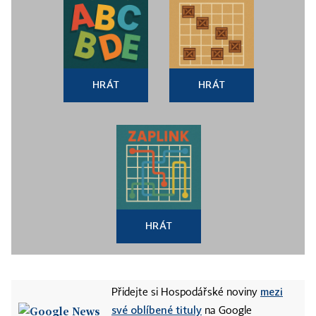
HRÁT
HRÁT
HRÁT
mezi
Přidejte si Hospodářské noviny
své oblíbené tituly
na Google