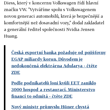
Diess, který v koncernu Volkswagen řídí hlavní
značku VW. "Vytváříme spolu s Volkswagenem
novou generaci automobilů, která je bezpečnější a
komfortnější než dosavadní vozy," dodal zakladatel
a generální ředitel společnosti Nvidia Jensen
Huang.
Česká exportní banka požaduje od pojišťovny
EGAP miliardy korun. Důvodem je
nedokončená elektrárna Adularya
- čtěte
ZDE
Podle podnikatelů loni kvůli EET zaniklo
3000 hospod a restaurací. Ministerstvo
financí to odmítá
- čtěte ZDE
Nový ministr průmyslu Hüner chystá