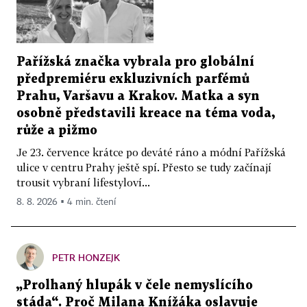
Pařížská značka vybrala pro globální
předpremiéru exkluzivních parfémů
Prahu, Varšavu a Krakov. Matka a syn
osobně představili kreace na téma voda,
růže a pižmo
Je 23. července krátce po deváté ráno a módní Pařížská
ulice v centru Prahy ještě spí. Přesto se tudy začínají
trousit vybraní lifestyloví...
8. 8. 2026 ▪ 4 min. čtení
PETR HONZEJK
„Prolhaný hlupák v čele nemyslícího
stáda“. Proč Milana Knížáka oslavuje