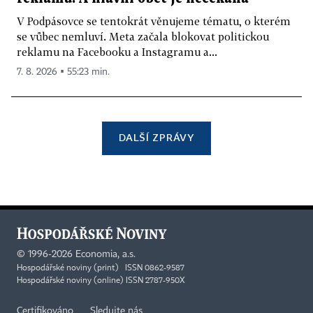
V Podpásovce se tentokrát věnujeme tématu, o kterém
se vůbec nemluví. Meta začala blokovat politickou
reklamu na Facebooku a Instagramu a...
7. 8. 2026 ▪ 55:23 min.
DALŠÍ ZPRÁVY
©
1996-2026
Economia, a.s.
Hospodářské noviny (print) ISSN 0862-9587
Hospodářské noviny (online) ISSN 2787-950X
Certifikováno
Sledujte nás