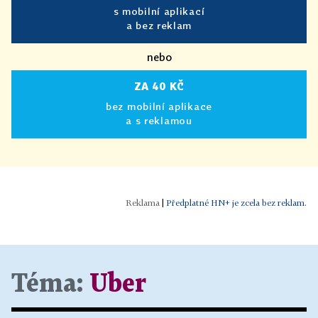
s mobilní aplikací
a bez reklam
nebo
ZA 40 KČ
bez mobilní aplikace
a s reklamou
|
Předplatné HN+ je zcela bez reklam.
Téma:
Uber