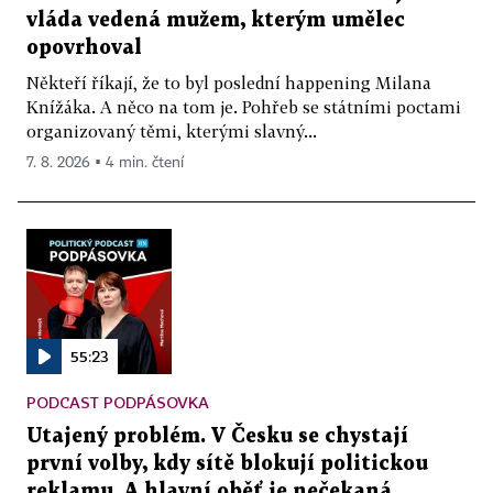
vláda vedená mužem, kterým umělec
opovrhoval
Někteří říkají, že to byl poslední happening Milana
Knížáka. A něco na tom je. Pohřeb se státními poctami
organizovaný těmi, kterými slavný...
7. 8. 2026 ▪ 4 min. čtení
55:23
PODCAST PODPÁSOVKA
Utajený problém. V Česku se chystají
první volby, kdy sítě blokují politickou
reklamu. A hlavní oběť je nečekaná