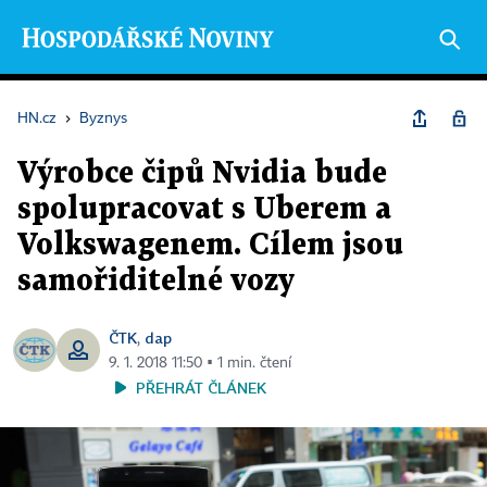
HN.cz
›
Byznys
Výrobce čipů Nvidia bude
spolupracovat s Uberem a
Volkswagenem. Cílem jsou
samořiditelné vozy
ČTK
dap
,
9. 1. 2018 11:50 ▪ 1 min. čtení
PŘEHRÁT ČLÁNEK