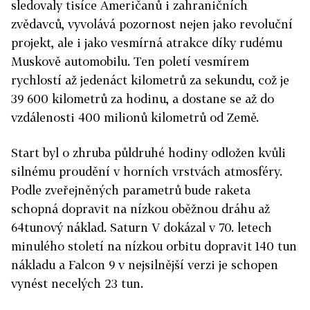
sledovaly tisíce Američanů i zahraničních
zvědavců, vyvolává pozornost nejen jako revoluční
projekt, ale i jako vesmírná atrakce díky rudému
Muskově automobilu. Ten poletí vesmírem
rychlostí až jedenáct kilometrů za sekundu, což je
39 600 kilometrů za hodinu, a dostane se až do
vzdálenosti 400 milionů kilometrů od Země.
Start byl o zhruba půldruhé hodiny odložen kvůli
silnému proudění v horních vrstvách atmosféry.
Podle zveřejněných parametrů bude raketa
schopná dopravit na nízkou oběžnou dráhu až
64tunový náklad. Saturn V dokázal v 70. letech
minulého století na nízkou orbitu dopravit 140 tun
nákladu a Falcon 9 v nejsilnější verzi je schopen
vynést necelých 23 tun.