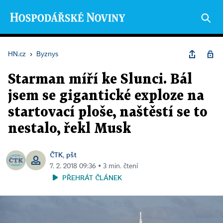
HN.cz
›
Byznys
Starman míří ke Slunci. Bál
jsem se gigantické exploze na
startovací ploše, naštěstí se to
nestalo, řekl Musk
ČTK
pšt
,
7. 2. 2018 09:36 ▪ 3 min. čtení
PŘEHRÁT ČLÁNEK