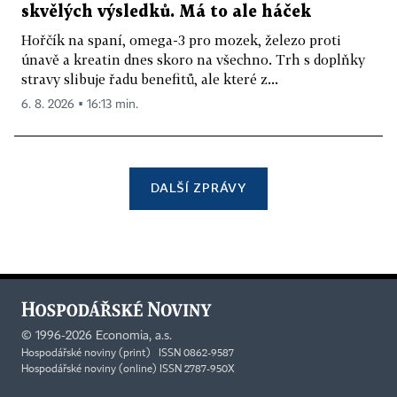
skvělých výsledků. Má to ale háček
Hořčík na spaní, omega-3 pro mozek, železo proti
únavě a kreatin dnes skoro na všechno. Trh s doplňky
stravy slibuje řadu benefitů, ale které z...
6. 8. 2026 ▪ 16:13 min.
DALŠÍ ZPRÁVY
©
1996-2026
Economia, a.s.
Hospodářské noviny (print) ISSN 0862-9587
Hospodářské noviny (online) ISSN 2787-950X