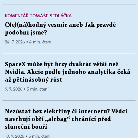
KOMENTÁŘ TOMÁŠE SEDLÁČKA
(Ne)(ná)hodný vesmír aneb Jak pravdě
podobní jsme?
24. 7. 2026 ▪ 4 min. čtení
SpaceX může být brzy dvakrát větší než
Nvidia. Akcie podle jednoho analytika čeká
až pětinásobný růst
9. 7. 2026 ▪ 5 min. čtení
Nezůstat bez elektřiny či internetu? Vědci
navrhují obří „airbag“ chránící před
sluneční bouří
10. 7. 2026 ▪ 5 min. čtení