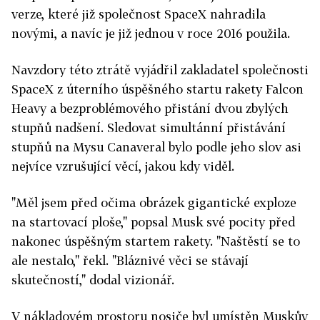
verze, které již společnost SpaceX nahradila
novými, a navíc je již jednou v roce 2016 použila.
Navzdory této ztrátě vyjádřil zakladatel společnosti
SpaceX z úterního úspěšného startu rakety Falcon
Heavy a bezproblémového přistání dvou zbylých
stupňů nadšení. Sledovat simultánní přistávání
stupňů na Mysu Canaveral bylo podle jeho slov asi
nejvíce vzrušující věcí, jakou kdy viděl.
"Měl jsem před očima obrázek gigantické exploze
na startovací ploše," popsal Musk své pocity před
nakonec úspěšným startem rakety. "Naštěstí se to
ale nestalo," řekl. "Bláznivé věci se stávají
skutečností," dodal vizionář.
V nákladovém prostoru nosiče byl umístěn Muskův