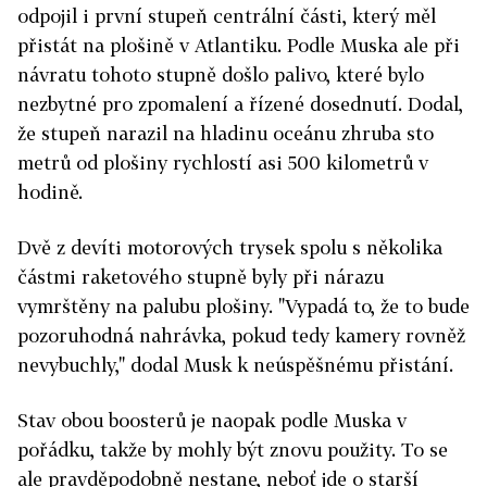
odpojil i první stupeň centrální části, který měl
přistát na plošině v Atlantiku. Podle Muska ale při
návratu tohoto stupně došlo palivo, které bylo
nezbytné pro zpomalení a řízené dosednutí. Dodal,
že stupeň narazil na hladinu oceánu zhruba sto
metrů od plošiny rychlostí asi 500 kilometrů v
hodině.
Dvě z devíti motorových trysek spolu s několika
částmi raketového stupně byly při nárazu
vymrštěny na palubu plošiny. "Vypadá to, že to bude
pozoruhodná nahrávka, pokud tedy kamery rovněž
nevybuchly," dodal Musk k neúspěšnému přistání.
Stav obou boosterů je naopak podle Muska v
pořádku, takže by mohly být znovu použity. To se
ale pravděpodobně nestane, neboť jde o starší