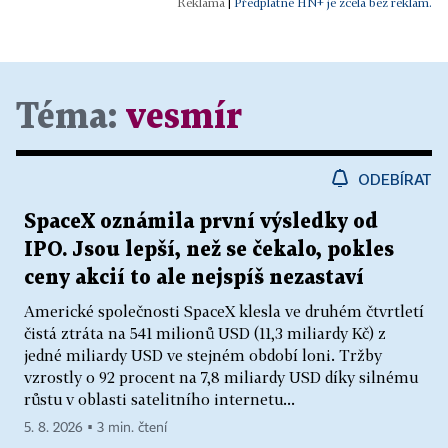
|
Předplatné HN+ je zcela bez reklam.
Téma:
vesmír
ODEBÍRAT
SpaceX oznámila první výsledky od
IPO. Jsou lepší, než se čekalo, pokles
ceny akcií to ale nejspíš nezastaví
Americké společnosti SpaceX klesla ve druhém čtvrtletí
čistá ztráta na 541 milionů USD (11,3 miliardy Kč) z
jedné miliardy USD ve stejném období loni. Tržby
vzrostly o 92 procent na 7,8 miliardy USD díky silnému
růstu v oblasti satelitního internetu...
5. 8. 2026 ▪ 3 min. čtení