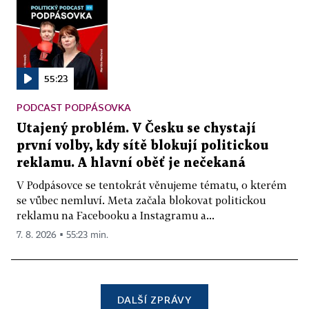
55:23
PODCAST PODPÁSOVKA
Utajený problém. V Česku se chystají
první volby, kdy sítě blokují politickou
reklamu. A hlavní oběť je nečekaná
V Podpásovce se tentokrát věnujeme tématu, o kterém
se vůbec nemluví. Meta začala blokovat politickou
reklamu na Facebooku a Instagramu a...
7. 8. 2026 ▪ 55:23 min.
DALŠÍ ZPRÁVY