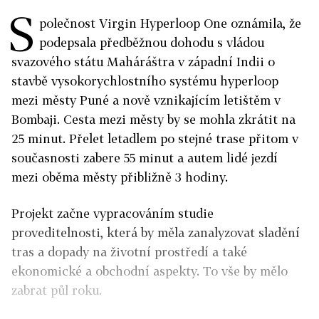
S
polečnost Virgin Hyperloop One oznámila, že
podepsala předběžnou dohodu s vládou
svazového státu Maháráštra v západní Indii o
stavbě vysokorychlostního systému hyperloop
mezi městy Puné a nově vznikajícím letištěm v
Bombaji. Cesta mezi městy by se mohla zkrátit na
25 minut. Přelet letadlem po stejné trase přitom v
současnosti zabere 55 minut a autem lidé jezdí
mezi oběma městy přibližně 3 hodiny.
Projekt začne vypracováním studie
proveditelnosti, která by měla zanalyzovat sladění
tras a dopady na životní prostředí a také
ekonomické a obchodní aspekty. To vše by mělo
zabrat půl roku.