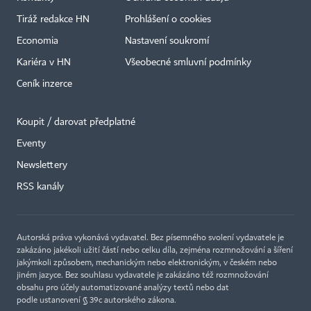
Tiráž redakce HN
Prohlášení o cookies
Economia
Nastavení soukromí
Kariéra v HN
Všeobecné smluvní podmínky
Ceník inzerce
Koupit / darovat předplatné
Eventy
×
Newslettery
RSS kanály
Autorská práva vykonává vydavatel. Bez písemného svolení vydavatele je
zakázáno jakékoli užití částí nebo celku díla, zejména rozmnožování a šíření
jakýmkoli způsobem, mechanickým nebo elektronickým, v českém nebo
jiném jazyce. Bez souhlasu vydavatele je zakázáno též rozmnožování
obsahu pro účely automatizované analýzy textů nebo dat
podle ustanovení § 39c autorského zákona.