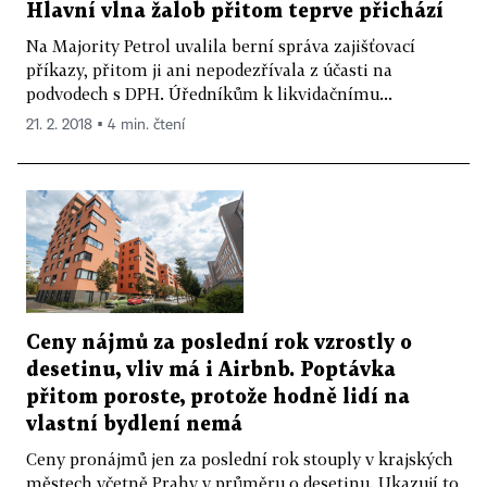
Hlavní vlna žalob přitom teprve přichází
Na Majority Petrol uvalila berní správa zajišťovací
příkazy, přitom ji ani nepodezřívala z účasti na
podvodech s DPH. Úředníkům k likvidačnímu...
21. 2. 2018 ▪ 4 min. čtení
Ceny nájmů za poslední rok vzrostly o
desetinu, vliv má i Airbnb. Poptávka
přitom poroste, protože hodně lidí na
vlastní bydlení nemá
Ceny pronájmů jen za poslední rok stouply v krajských
městech včetně Prahy v průměru o desetinu. Ukazují to