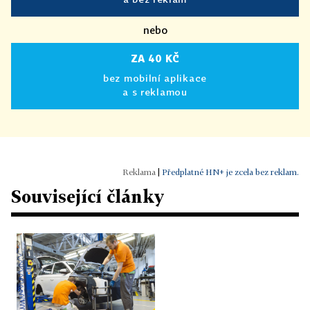
nebo
ZA 40 KČ
bez mobilní aplikace
a s reklamou
|
Předplatné HN+ je zcela bez reklam.
Související články