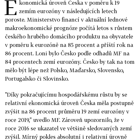
E
konomická úroveň Česka v poměru k 19
zemím eurozóny v následujících letech
poroste. Ministerstvo financí v aktuální lednové
makroekonomické prognóze počítá letos s růstem
českého hrubého domácího produktu na obyvatele
v poměru k eurozóně na 85 procent a příští rok na
86 procent. Loni bylo Česko podle odhadů MF na
84 procentech zemí eurozóny. Česko by tak na tom
mělo být lépe než Polsko, Maďarsko, Slovensko,
Portugalsko či Slovinsko.
"Díky pokračujícímu hospodářskému růstu by se
relativní ekonomická úroveň Česka měla postupně
zvýšit na 86 procent průměru 19 zemí eurozóny v
roce 2019," uvedlo MF. Zároveň upozornilo, že v
roce 2016 se ukazatel ve většině sledovaných zemí
zvýšil. Mírný pokles absolutní i relativní úrovně