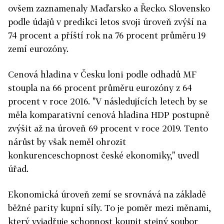
ovšem zaznamenaly Maďarsko a Řecko. Slovensko
podle údajů v predikci letos svoji úroveň zvýší na
74 procent a příští rok na 76 procent průměru 19
zemí eurozóny.
Cenová hladina v Česku loni podle odhadů MF
stoupla na 66 procent průměru eurozóny z 64
procent v roce 2016. "V následujících letech by se
měla komparativní cenová hladina HDP postupně
zvýšit až na úroveň 69 procent v roce 2019. Tento
nárůst by však neměl ohrozit
konkurenceschopnost české ekonomiky," uvedl
úřad.
Ekonomická úroveň zemí se srovnává na základě
běžné parity kupní síly. To je poměr mezi měnami,
který vyjadřuje schopnost koupit stejný soubor