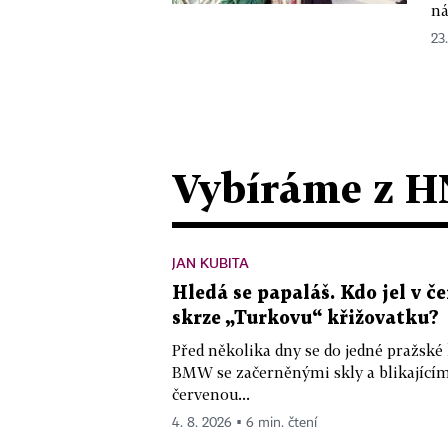
ná
23
Vybíráme z H
JAN KUBITA
Hledá se papaláš. Kdo jel v
skrze „Turkovu“ křižovatku?
Před několika dny se do jedné pražské
BMW se začerněnými skly a blikající
červenou...
4. 8. 2026 ▪ 6 min. čtení