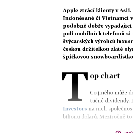
Apple ztrácí klienty v Asii.
Indonésané či Vietnamci vo
podobně dobře vypadající 
poli mobilních telefonů si
švýcarských výrobců luxusn
českou držitelkou zlaté ol
špičkovou snowboardistkou
T
op chart
Co jiného může d
tučné dividendy. 
Investors
na nich společnosti
bilionu dolarů. Meziročně to 