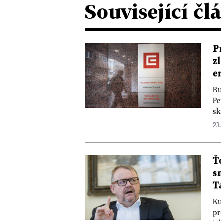
Související čl
P
z
e
Bu
Pe
sk
23.
Ť
s
T
Ku
pr