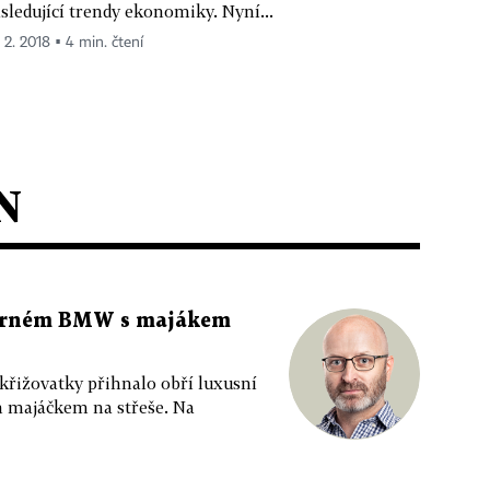
sledující trendy ekonomiky. Nyní...
. 2. 2018 ▪ 4 min. čtení
N
 černém BMW s majákem
 křižovatky přihnalo obří luxusní
m majáčkem na střeše. Na