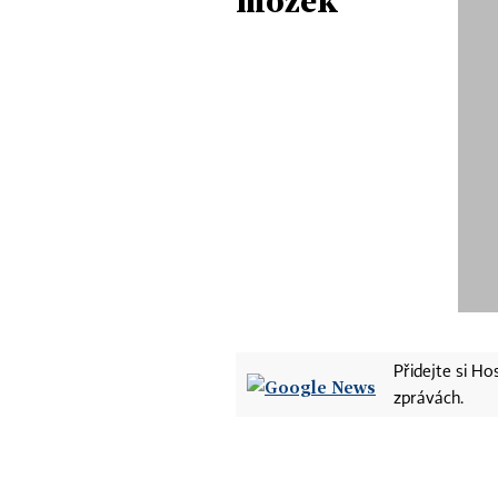
mozek
Přidejte si H
zprávách.