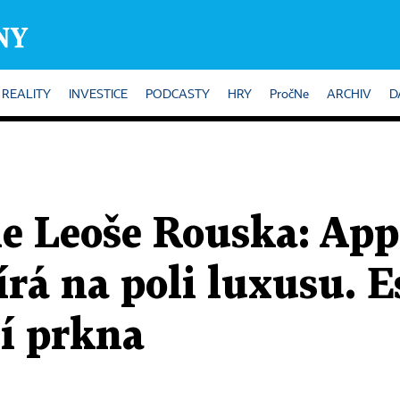
REALITY
INVESTICE
PODCASTY
HRY
PročNe
ARCHIV
D
 Leoše Rouska: Appl
bírá na poli luxusu. 
jí prkna