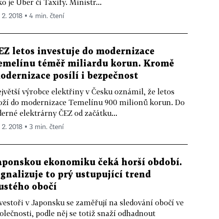
ko je Uber či Taxify. Ministr...
. 2. 2018 ▪ 4 min. čtení
EZ letos investuje do modernizace
emelínu téměř miliardu korun. Kromě
odernizace posílí i bezpečnost
jvětší výrobce elektřiny v Česku oznámil, že letos
oží do modernizace Temelínu 900 milionů korun. Do
derné elektrárny ČEZ od začátku...
 2. 2018 ▪ 3 min. čtení
aponskou ekonomiku čeká horší období.
ignalizuje to prý ustupující trend
ustého obočí
vestoři v Japonsku se zaměřují na sledování obočí ve
olečnosti, podle něj se totiž snaží odhadnout