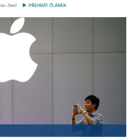
PŘEHRÁT ČLÁNEK
min. čtení