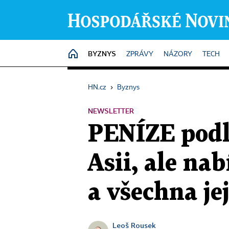
BYZNYS
HOME
ZPRÁVY
NÁZORY
TECH
HN.cz
›
Byznys
NEWSLETTER
PENÍZE podle
Asii, ale na
a všechna je
Leoš Rousek