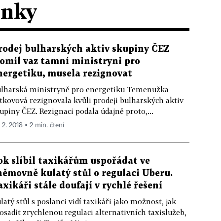
ánky
rodej bulharských aktiv skupiny ČEZ
lomil vaz tamní ministryni pro
nergetiku, musela rezignovat
lharská ministryně pro energetiku Temenužka
tkovová rezignovala kvůli prodeji bulharských aktiv
upiny ČEZ. Rezignaci podala údajně proto,...
 2. 2018 ▪ 2 min. čtení
ok slíbil taxikářům uspořádat ve
němovně kulatý stůl o regulaci Uberu.
axikáři stále doufají v rychlé řešení
latý stůl s poslanci vidí taxikáři jako možnost, jak
osadit zrychlenou regulaci alternativních taxislužeb,