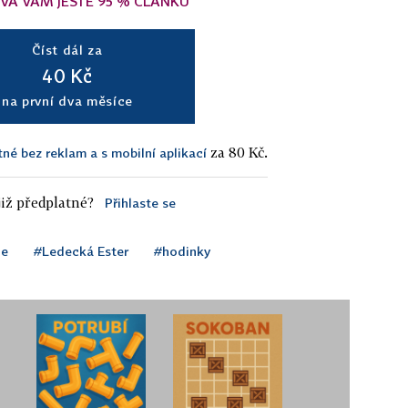
VÁ VÁM JEŠTĚ 95 % ČLÁNKU
Číst dál za
40 Kč
na první dva měsíce
za 80 Kč.
tné bez reklam a s mobilní aplikací
iž předplatné?
Přihlaste se
le
#Ledecká Ester
#hodinky