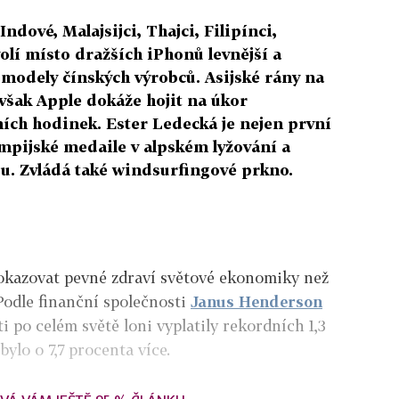
 Indové, Malajsijci, Thajci, Filipínci,
lí místo dražších iPhonů levnější a
modely čínských výrobců. Asijské rány na
 však Apple dokáže hojit na úkor
ích hodinek. Ester Ledecká je nejen první
ympijské medaile v alpském lyžování a
. Zvládá také windsurfingové prkno.
okazovat pevné zdraví světové ekonomiky než
Podle finanční společnosti
Janus Henderson
 po celém světě loni vyplatily rekordních 1,3
bylo o 7,7 procenta více.