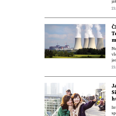
ja
23
Č
T
m
Ne
vl
ja
23.
J
S
h
In
sp