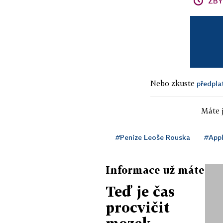
ZBÝ
Nebo zkuste
předpla
Máte j
#Peníze Leoše Rouska
#App
Informace už máte
Teď je čas
procvičit