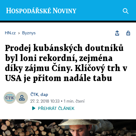
HN.cz
›
Byznys
Prodej kubánských doutníků
byl loni rekordní, zejména
díky zájmu Číny. Klíčový trh v
USA je přitom nadále tabu
ČTK
dap
,
27. 2. 2018 10:33 ▪ 1 min. čtení
PŘEHRÁT ČLÁNEK