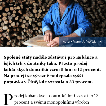
Autor ▪
Martin A. Petříček
Spojené státy nadále zůstávají pro Kubánce a
jejich trh s doutníky tabu. Přesto prodej
kubánských doutníků vzrostl loni o 12 procent.
Na prodeji se výrazně podepsala vyšší
poptávka v Číně, kde vzrostla o 33 procent.
P
rodej kubánských doutníků loni vzrostl o 12
procent a svému monopolnímu výrobci