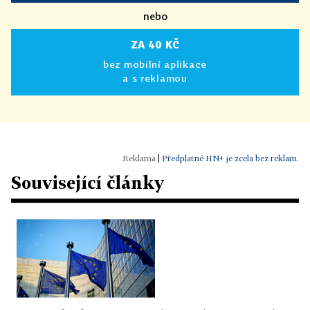
nebo
ZA 40 KČ
bez mobilní aplikace
a s reklamou
|
Předplatné HN+ je zcela bez reklam.
Související články