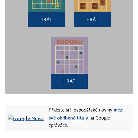
HRÁT
HRÁT
HRÁT
mezi
Přidejte si Hospodářské noviny
své oblíbené tituly
na Google
zprávách.