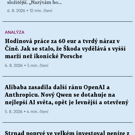
složitější. „Nazývám ho...
6. 8. 2026 ▪ 12 min. čtení
ANALÝZA
Hodinová práce za 60 eur a tvrdý náraz v
Číně. Jak se stalo, že Škoda vydělává s vyšší
marží než ikonické Porsche
6. 8. 2026 ▪ 5 min. čtení
Alibaba zasadila další ránu OpenAI a
Anthropicu. Nový Qwen se dotahuje na
nejlepší AI světa, opět je levnější a otevřený
5. 8. 2026 ▪ 4 min. čtení
Strnad poprvé ve velkém investoval peníze z