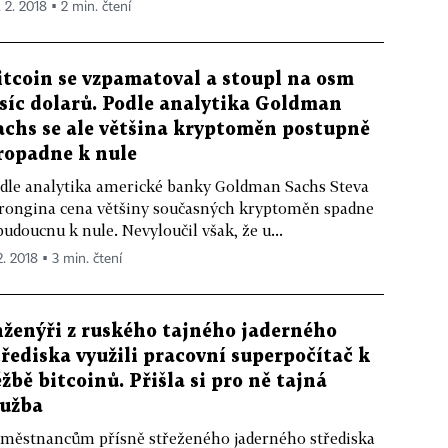
. 2. 2018 ▪ 2 min. čtení
itcoin se vzpamatoval a stoupl na osm
isíc dolarů. Podle analytika Goldman
achs se ale většina kryptoměn postupně
ropadne k nule
dle analytika americké banky Goldman Sachs Steva
rongina cena většiny současných kryptoměn spadne
budoucnu k nule. Nevyloučil však, že u...
2. 2018 ▪ 3 min. čtení
nženýři z ruského tajného jaderného
třediska využili pracovní superpočítač k
ěžbě bitcoinů. Přišla si pro ně tajná
lužba
městnancům přísně střeženého jaderného střediska