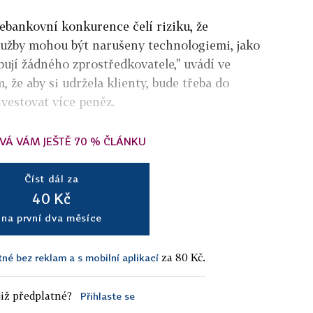
nebankovní konkurence čelí riziku, že
služby mohou být narušeny technologiemi, jako
bují žádného zprostředkovatele," uvádí ve
 že aby si udržela klienty, bude třeba do
vestovat více peněz.
VÁ VÁM JEŠTĚ 70 % ČLÁNKU
Číst dál za
40 Kč
na první dva měsíce
za 80 Kč.
tné bez reklam a s mobilní aplikací
iž předplatné?
Přihlaste se