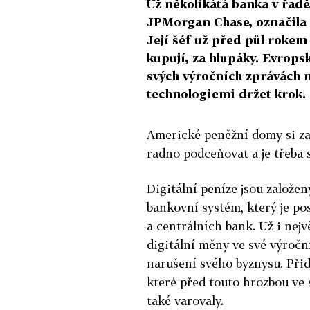
Už několikátá banka v řad
JPMorgan Chase, označila 
Její šéf už před půl rokem 
kupují, za hlupáky. Evrop
svých výročních zprávách n
technologiemi držet krok.
Americké peněžní domy si za
radno podceňovat a je třeba s
Digitální peníze jsou založe
bankovní systém, který je po
a centrálních bank. Už i ne
digitální měny ve své výročn
narušení svého byznysu. Při
které před touto hrozbou ve
také varovaly.