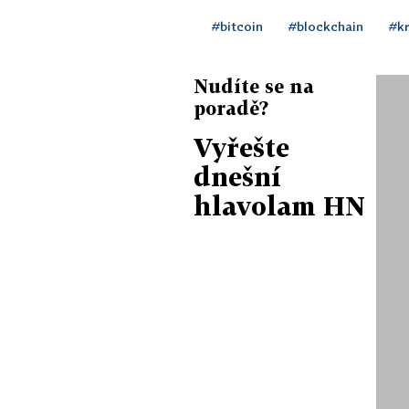
#bitcoin
#blockchain
#k
Nudíte se na
poradě?
Vyřešte
dnešní
hlavolam HN