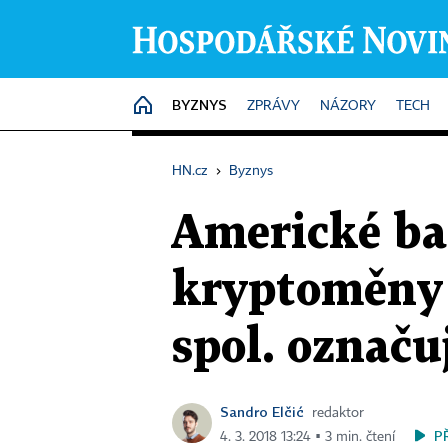
BYZNYS
HOME
ZPRÁVY
NÁZORY
TECH
HN.cz
›
Byznys
Americké ban
kryptoměny m
spol. označu
Sandro Elčić
redaktor
P
4. 3. 2018 13:24 ▪ 3 min. čtení