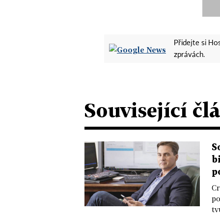
Přidejte si H
zprávách.
Související čl
S
b
p
Cr
po
tv