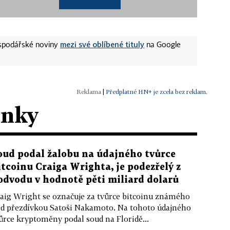
mezi své oblíbené tituly
ospodářské noviny
na Google
|
Předplatné HN+ je zcela bez reklam.
ánky
oud podal žalobu na údajného tvůrce
itcoinu Craiga Wrighta, je podezřelý z
odvodu v hodnotě pěti miliard dolarů
aig Wright se označuje za tvůrce bitcoinu známého
d přezdívkou Satoši Nakamoto. Na tohoto údajného
ůrce kryptoměny podal soud na Floridě...