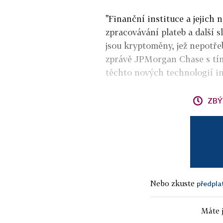
"Finanční instituce a jejich 
zpracovávání plateb a další 
jsou kryptoměny, jež nepotře
zprávě JPMorgan Chase s tím,
těchto nových technologií in
ZBÝ
Nebo zkuste
předpla
Máte j