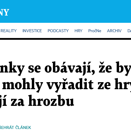
REALITY
INVESTICE
PODCASTY
HRY
PročNe
ARCHIV
D
ky se obávají, že by
ohly vyřadit ze hry
jí za hrozbu
ŘEHRÁT ČLÁNEK