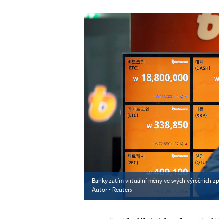
Banky zatím virtuální měny ve svých výročních zpr
Autor ▪
Reuters