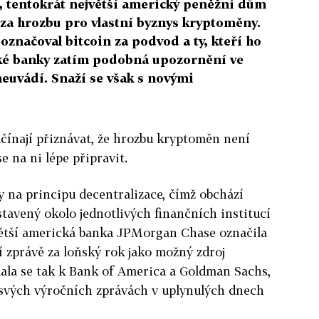
ě, tentokrát největší americký peněžní dům
za hrozbu pro vlastní byznys kryptoměny.
označoval bitcoin za podvod a ty, kteří ho
ské banky zatím podobná upozornění ve
euvádí. Snaží se však s novými
čínají přiznávat, že hrozbu kryptoměn není
e na ni lépe připravit.
ny na principu decentralizace, čímž obchází
stavený okolo jednotlivých finančních institucí
jvětší americká banka JPMorgan Chase označila
í zprávě za loňský rok jako možný zdroj
dala se tak k Bank of America a Goldman Sachs,
 svých výročních zprávách v uplynulých dnech