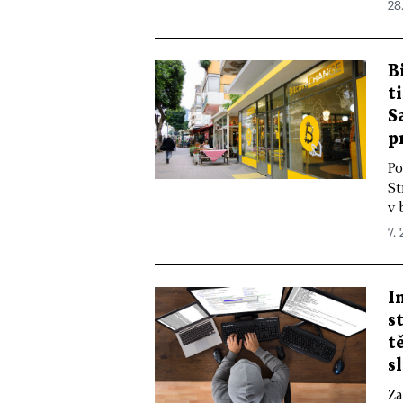
28
B
t
S
p
Po
St
v 
7. 
I
s
t
s
Za