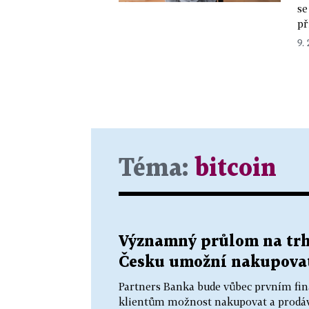
se
př
9. 
Téma:
bitcoin
Významný průlom na trhu
Česku umožní nakupovat 
Partners Banka bude vůbec prvním fi
klientům možnost nakupovat a prodávat