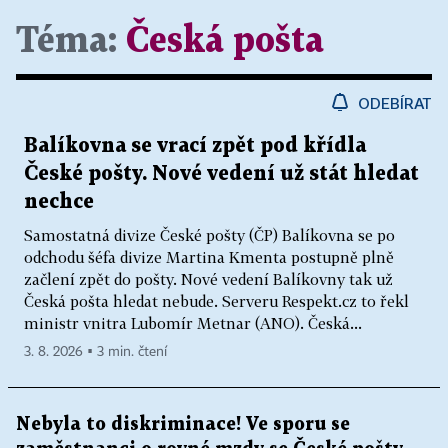
Téma:
Česká pošta
ODEBÍRAT
Balíkovna se vrací zpět pod křídla
České pošty. Nové vedení už stát hledat
nechce
Samostatná divize České pošty (ČP) Balíkovna se po
odchodu šéfa divize Martina Kmenta postupně plně
začlení zpět do pošty. Nové vedení Balíkovny tak už
Česká pošta hledat nebude. Serveru Respekt.cz to řekl
ministr vnitra Lubomír Metnar (ANO). Česká...
3. 8. 2026 ▪ 3 min. čtení
Nebyla to diskriminace! Ve sporu se