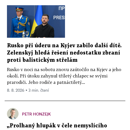
Rusko při úderu na Kyjev zabilo další dítě.
Zelenskyj hledá řešení nedostatku zbraní
proti balistickým střelám
Rusko v noci na sobotu znovu zaútočilo na Kyjev a jeho
okolí. Při útoku zahynul tříletý chlapec se svými
prarodiči. Jeho rodiče a patnáctiletý...
8. 8. 2026 ▪ 3 min. čtení
PETR HONZEJK
„Prolhaný hlupák v čele nemyslícího