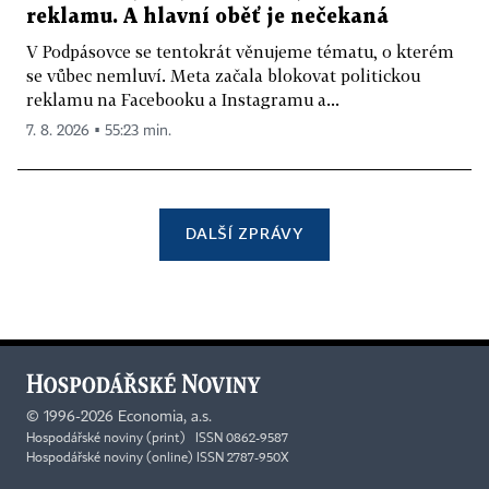
reklamu. A hlavní oběť je nečekaná
V Podpásovce se tentokrát věnujeme tématu, o kterém
se vůbec nemluví. Meta začala blokovat politickou
reklamu na Facebooku a Instagramu a...
7. 8. 2026 ▪ 55:23 min.
DALŠÍ ZPRÁVY
©
1996-2026
Economia, a.s.
Hospodářské noviny (print) ISSN 0862-9587
Hospodářské noviny (online) ISSN 2787-950X