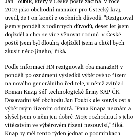
Jan Foubík, který v České poště začínal v roce
2003 jako obchodní manažer pro Ústecký kraj,
uvedl, že i on končí z osobních důvodů. "Rezignoval
jsem v pondělí z rodinných důvodů, deset let jsem
dojížděl a chci se více věnovat rodině. V České
poště jsem byl dlouho, dojížděl jsem a chtěl bych
zkusit něco jiného," říká.
Podle informací HN rezignovali oba manažeři v
pondělí po oznámení výsledků výběrového řízení
na nového generálního ředitele, v němž zvítězil
Roman Knap, šéf technologické firmy SAP ČR.
Dosavadní šéf obchodu Jan Foubík ale souvislost s
výběrovým řízením odmítá. "Pana Knapa neznám a
slyšel jsem o něm jen dobré. Moje rozhodnutí s jeho
vítězstvím ve výběrovém řízení nesouvisí," říká.
Knap by měl tento týden jednat o podmínkách