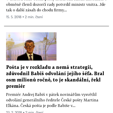
obměně členů dozorčí rady potvrdil ministr vnitra. Jde
tak o další zásah do chodu firmy...
15. 5. 2018 ▪ 2 min. čtení
Pošta je v rozkladu a nemá strategii,
zdůvodnil Babiš odvolání jejího šéfa. Bral
osm milionů ročně, to je skandální, řekl
premiér
Premiér Andrej Babiš v pátek novinářům vysvětlil
odvolání generálního ředitele České pošty Martina
Elkána. Česká pošta je podle Babiše v...
23. 2. 2018 ▪ 2 min. čtení