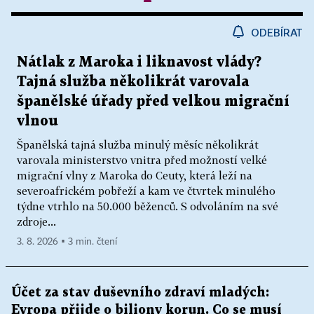
ODEBÍRAT
Nátlak z Maroka i liknavost vlády?
Tajná služba několikrát varovala
španělské úřady před velkou migrační
vlnou
Španělská tajná služba minulý měsíc několikrát
varovala ministerstvo vnitra před možností velké
migrační vlny z Maroka do Ceuty, která leží na
severoafrickém pobřeží a kam ve čtvrtek minulého
týdne vtrhlo na 50.000 běženců. S odvoláním na své
zdroje...
3. 8. 2026 ▪ 3 min. čtení
Účet za stav duševního zdraví mladých:
Evropa přijde o biliony korun. Co se musí