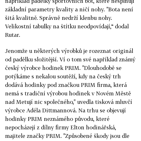
například padělky sportovních bot, které nesplňují
základní parametry kvality a ničí nohy. "Bota není
šitá kvalitně. Správně nedrží klenbu nohy.
Velikostní tabulky na štítku neodpovídají,“ dodal
Rutar.
Jenomže u některých výrobků je rozeznat originál
od padělku složitější. Ví o tom své například známý
český výrobce hodinek PRIM. "Dlouhodobě se
potýkáme s nekalou soutěží, kdy na český trh
dodává hodinky pod značkou PRIM firma, která
nemá s tradiční výrobou hodinek v Novém Městě
nad Metují nic společného," uvedla tisková mluvčí
výrobce Adéla Dittmannová. Na trhu se objevují
hodinky PRIM neznámého původu, které
nepocházejí z dílny firmy Elton hodinářská,
majitele značky PRIM. "Způsobené škody jsou dle