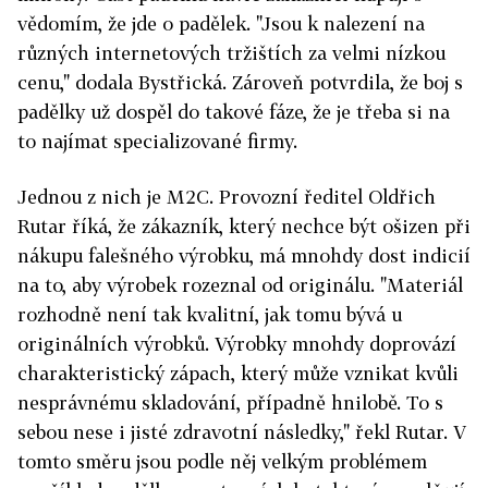
vědomím, že jde o padělek. "Jsou k nalezení na
různých internetových tržištích za velmi nízkou
cenu," dodala Bystřická. Zároveň potvrdila, že boj s
padělky už dospěl do takové fáze, že je třeba si na
to najímat specializované firmy.
Jednou z nich je M2C. Provozní ředitel Oldřich
Rutar říká, že zákazník, který nechce být ošizen při
nákupu falešného výrobku, má mnohdy dost indicií
na to, aby výrobek rozeznal od originálu. "Materiál
rozhodně není tak kvalitní, jak tomu bývá u
originálních výrobků. Výrobky mnohdy doprovází
charakteristický zápach, který může vznikat kvůli
nesprávnému skladování, případně hnilobě. To s
sebou nese i jisté zdravotní následky," řekl Rutar. V
tomto směru jsou podle něj velkým problémem