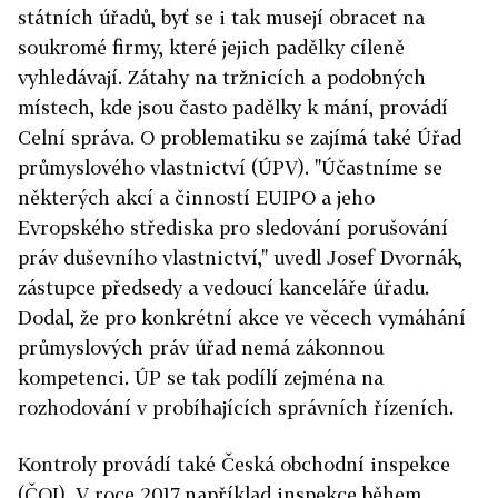
státních úřadů, byť se i tak musejí obracet na
soukromé firmy, které jejich padělky cíleně
vyhledávají. Zátahy na tržnicích a podobných
místech, kde jsou často padělky k mání, provádí
Celní správa. O problematiku se zajímá také Úřad
průmyslového vlastnictví (ÚPV). "Účastníme se
některých akcí a činností EUIPO a jeho
Evropského střediska pro sledování porušování
práv duševního vlastnictví," uvedl Josef Dvornák,
zástupce předsedy a vedoucí kanceláře úřadu.
Dodal, že pro konkrétní akce ve věcech vymáhání
průmyslových práv úřad nemá zákonnou
kompetenci. ÚP se tak podílí zejména na
rozhodování v probíhajících správních řízeních.
Kontroly provádí také Česká obchodní inspekce
(ČOI). V roce 2017 například inspekce během