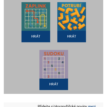
HRÁT
HRÁT
HRÁT
mezi
Přidejte si Hospodářské noviny