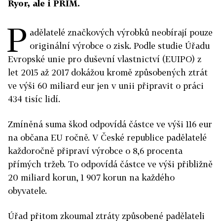
Ryor, ale i PRIM.
P
adělatelé značkových výrobků neobírají pouze
originální výrobce o zisk. Podle studie Úřadu
Evropské unie pro duševní vlastnictví (EUIPO) z
let 2015 až 2017 dokážou kromě způsobených ztrát
ve výši 60 miliard eur jen v unii připravit o práci
434 tisíc lidí.
Zmíněná suma škod odpovídá částce ve výši 116 eur
na občana EU ročně. V České republice padělatelé
každoročně připraví výrobce o 8,6 procenta
přímých tržeb. To odpovídá částce ve výši přibližně
20 miliard korun, 1 907 korun na každého
obyvatele.
Úřad přitom zkoumal ztráty způsobené padělateli