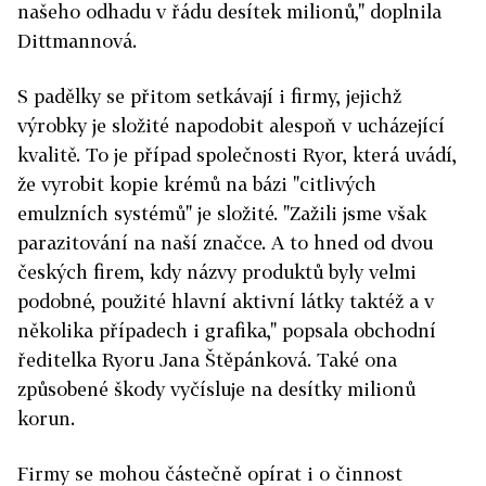
našeho odhadu v řádu desítek milionů," doplnila
Dittmannová.
S padělky se přitom setkávají i firmy, jejichž
výrobky je složité napodobit alespoň v ucházející
kvalitě. To je případ společnosti Ryor, která uvádí,
že vyrobit kopie krémů na bázi "citlivých
emulzních systémů" je složité. "Zažili jsme však
parazitování na naší značce. A to hned od dvou
českých firem, kdy názvy produktů byly velmi
podobné, použité hlavní aktivní látky taktéž a v
několika případech i grafika," popsala obchodní
ředitelka Ryoru Jana Štěpánková. Také ona
způsobené škody vyčísluje na desítky milionů
korun.
Firmy se mohou částečně opírat i o činnost