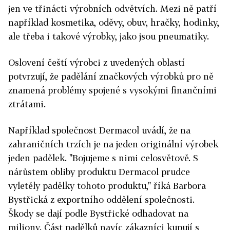
jen ve třinácti výrobních odvětvích. Mezi ně patří
například kosmetika, oděvy, obuv, hračky, hodinky,
ale třeba i takové výrobky, jako jsou pneumatiky.
Oslovení čeští výrobci z uvedených oblastí
potvrzují, že padělání značkových výrobků pro ně
znamená problémy spojené s vysokými finančními
ztrátami.
Například společnost Dermacol uvádí, že na
zahraničních trzích je na jeden originální výrobek
jeden padělek. "Bojujeme s nimi celosvětově. S
nárůstem obliby produktu Dermacol prudce
vyletěly padělky tohoto produktu," říká Barbora
Bystřická z exportního oddělení společnosti.
Škody se dají podle Bystřické odhadovat na
miliony. Část padělků navíc zákazníci kupují s