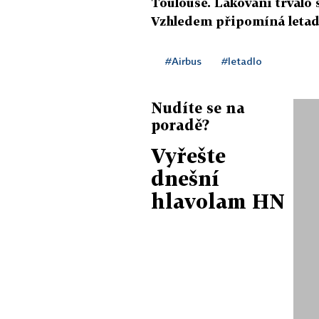
Toulouse. Lakování trvalo 
Vzhledem připomíná letadl
#Airbus
#letadlo
Nudíte se na
poradě?
Vyřešte
dnešní
hlavolam HN