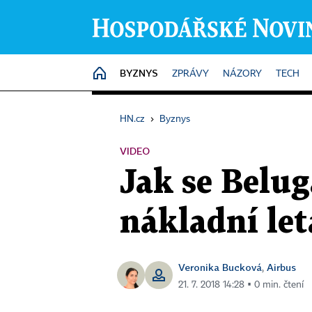
BYZNYS
HOME
ZPRÁVY
NÁZORY
TECH
HN.cz
›
Byznys
VIDEO
Jak se Belug
nákladní let
Veronika Bucková
Airbus
,
21. 7. 2018 14:28 ▪ 0 min. čtení