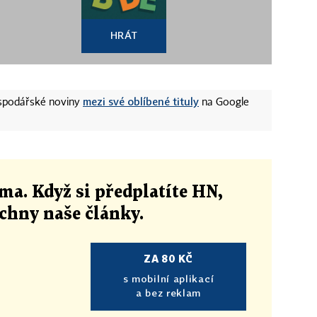
HRÁT
mezi své oblíbené tituly
ospodářské noviny
na Google
ma. Když si předplatíte HN,
echny naše články
.
ZA 80 KČ
s mobilní aplikací
a bez reklam