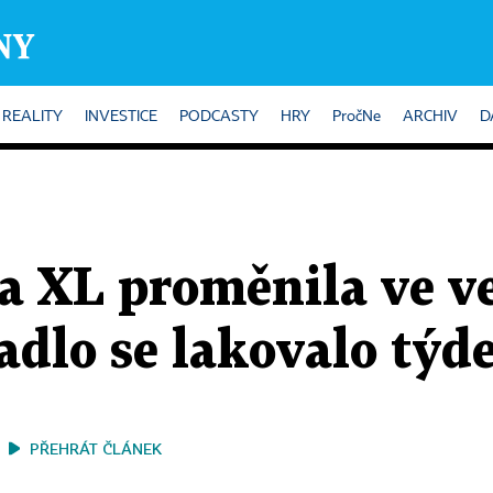
REALITY
INVESTICE
PODCASTY
HRY
PročNe
ARCHIV
D
a XL proměnila ve v
adlo se lakovalo týd
PŘEHRÁT ČLÁNEK