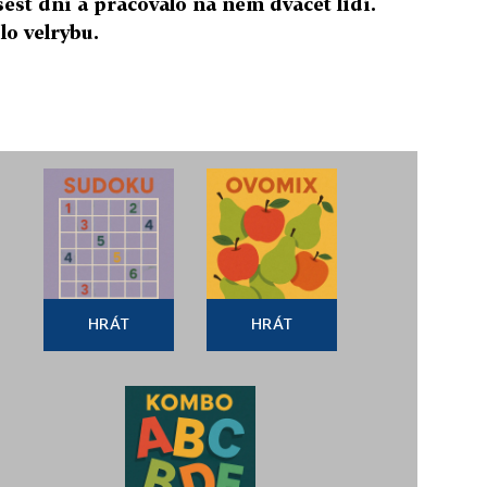
šest dní a pracovalo na něm dvacet lidí.
o velrybu.
HRÁT
HRÁT