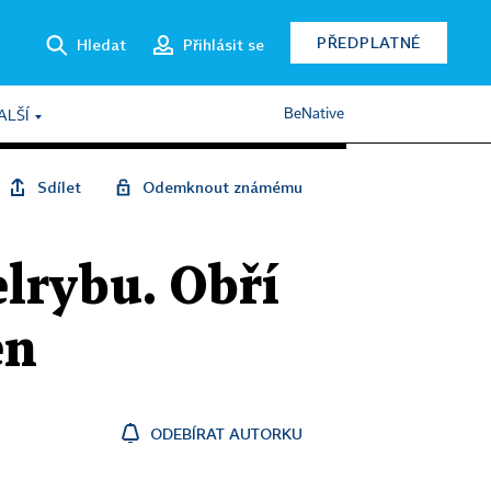
PŘEDPLATNÉ
Hledat
Přihlásit se
BeNative
ALŠÍ
Sdílet
Odemknout známému
elrybu. Obří
en
ODEBÍRAT AUTORKU