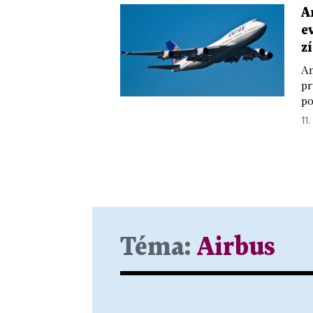
A
e
z
Am
pr
po
11.
Téma:
Airbus