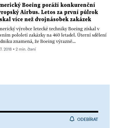
merický Boeing poráží konkurenční
vropský Airbus. Letos za první půlrok
ískal více než dvojnásobek zakázek
erický výrobce letecké techniky Boeing získal v
vním pololetí zakázky na 460 letadel. Úterní sdělení
dniku znamená, že Boeing výrazně...
 7. 2018 ▪ 2 min. čtení
ODEBÍRAT