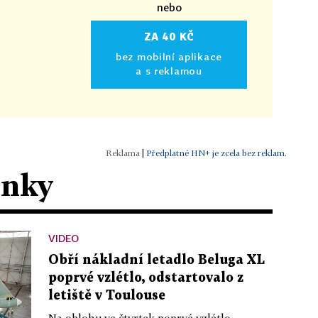
nebo
ZA 40 KČ
bez mobilní aplikace
a s reklamou
|
Předplatné HN+ je zcela bez reklam.
ánky
VIDEO
Obří nákladní letadlo Beluga XL
poprvé vzlétlo, odstartovalo z
letiště v Toulouse
Na oblohu ve čtvrtek poprvé vzlétlo