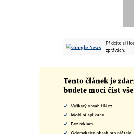
Přidejte si H
zprávách.
Tento článek
je
zdar
budete moci číst vš
Veškerý obsah HN.cz
Mobilní aplikace
Bez reklam
Odemykejte obsah pro přátele