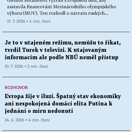
zastavila financování Mezinárodního olympijského
výboru (MOV). Ten rozhodl o návratu ruských...
21. 7. 2026 ▪ 4 min. čtení
Je to v utajeném režimu, nemůžu to říkat,
tvrdil Turek v televizi. K utajovaným
informacím ale podle NBÚ neměl přístup
10. 7. 2026 ▪ 2 min. čtení
ROZHOVOR
Evropa žije v iluzi. Špatný stav ekonomiky
ani nespokojená domácí elita Putina k
jednání o míru nedonutí
24. 6. 2026 ▪ 4 min. čtení