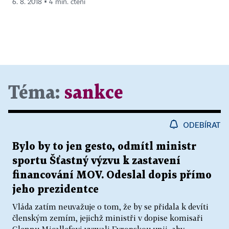
6. 8. 2018 ▪ 4 min. čtení
Téma:
sankce
ODEBÍRAT
Bylo by to jen gesto, odmítl ministr
sportu Šťastný výzvu k zastavení
financování MOV. Odeslal dopis přímo
jeho prezidentce
Vláda zatím neuvažuje o tom, že by se přidala k devíti
členským zemím, jejichž ministři v dopise komisaři
Glennu Micallefovi vyzvali Evropskou unii, aby