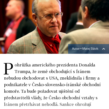
Autor ▪
Matej Slávik
P
ohrůžka amerického prezidenta Donalda
Trumpa, že země obchodující s Íránem
nebudou obchodovat s USA, zneklidnila i firmy a
podnikatele v Česko-slovensko-íránské obchodní
komoře. Ta bude požadovat ujištění od
představitelů vlády, že Česko obchodní vztahy s
Íránem přetrhávat nehodlá. Sankce ohrožují