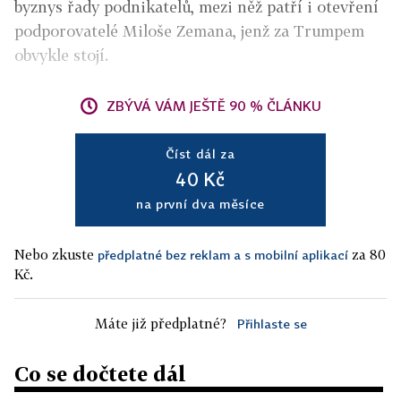
byznys řady podnikatelů, mezi něž patří i otevření
podporovatelé Miloše Zemana, jenž za Trumpem
obvykle stojí.
ZBÝVÁ VÁM JEŠTĚ 90 % ČLÁNKU
Číst dál za
40 Kč
na první dva měsíce
Nebo zkuste
za 80
předplatné bez reklam a s mobilní aplikací
Kč.
Máte již předplatné?
Přihlaste se
Co se dočtete dál