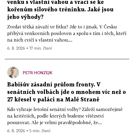
venku s vlastní vahou a vrací se ke
kořenům silového tréninku. Jaké jsou
jeho výhody?
Zvedat těžká závaží ve fitku? Jde to i jinak. V Česku
přibývá venkovních posiloven a spolu s tím i těch, kteří
na nich cvičí s vlastní vahou....
6. 8. 2026 ▪ 17 min. čtení
PETR HONZEJK
Babišův zásadní průlom fronty. V
senátních volbách jde o mnohem víc než o
27 křesel v paláci na Malé Straně
Kdo vyhraje letošní senátní volby? Záleží samozřejmě
na kritériích, podle kterých budeme vítězství
posuzovat. Ale je velmi pravděpodobné, že...
6. 8. 2026 ▪ 5 min. čtení