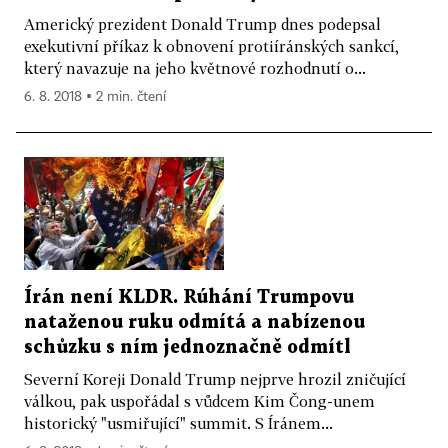
Americký prezident Donald Trump dnes podepsal
exekutivní příkaz k obnovení protiíránských sankcí,
který navazuje na jeho květnové rozhodnutí o...
6. 8. 2018 ▪ 2 min. čtení
Írán není KLDR. Rúhání Trumpovu
nataženou ruku odmítá a nabízenou
schůzku s ním jednoznačně odmítl
Severní Koreji Donald Trump nejprve hrozil zničující
válkou, pak uspořádal s vůdcem Kim Čong-unem
historický "usmiřující" summit. S Íránem...