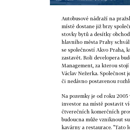
Autobusové nádraží na pražs
místě dostane již brzy spol
stovky bytů a desítky obcho
hlavního města Prahy schváli
se společností Akvo Praha, k
zastavět. Roli developera bu
Management, za kterou stojí
Václav Nežerka. Společnost 
či nedávno postavenou rozhl
Na pozemky je od roku 2005 
investor na místě postavit ví
čtverečních komerčních pro
budoucna může vzniknout sup
kavárny a restaurace. "Tato l