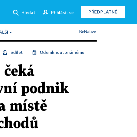
PŘEDPLATNÉ
Hledat
Přihlásit se
BeNative
ALŠÍ
Sdílet
Odemknout známému
 čeká
vní podnik
a místě
bchodů