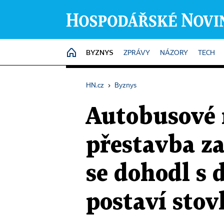
BYZNYS
HOME
ZPRÁVY
NÁZORY
TECH
HN.cz
›
Byznys
Autobusové 
přestavba za
se dohodl s 
postaví stov