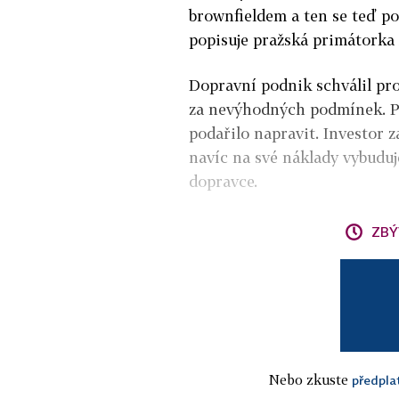
brownfieldem a ten se teď po
popisuje pražská primátorka
Dopravní podnik schválil pr
za nevýhodných podmínek. Po
podařilo napravit. Investor 
navíc na své náklady vybudu
dopravce.
ZBÝ
Nebo zkuste
předpla