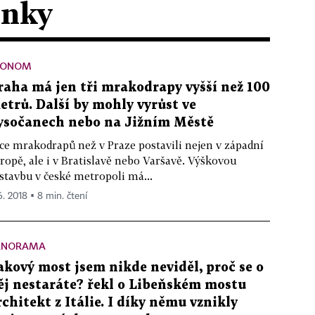
ánky
KONOM
raha má jen tři mrakodrapy vyšší než 100
etrů. Další by mohly vyrůst ve
ysočanech nebo na Jižním Městě
ce mrakodrapů než v Praze postavili nejen v západní
ropě, ale i v Bratislavě nebo Varšavě. Výškovou
stavbu v české metropoli má...
6. 2018 ▪ 8 min. čtení
ANORAMA
akový most jsem nikde neviděl, proč se o
ěj nestaráte? řekl o Libeňském mostu
rchitekt z Itálie. I díky němu vznikly