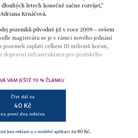
 dlouhých letech konečně začne rozvíjet,"
 Adriana Krnáčová.
odej pozemků původně již v roce 2009 – ovšem
dle magistrátu se je v rámci nového jednání
za pozemek zaplatí celkem 111 milionů korun,
je dopravní infrastrukturu pro pražského
VÁ VÁM JEŠTĚ 70 % ČLÁNKU
Číst dál za
40 Kč
na první dva měsíce
za 80 Kč.
tné bez reklam a s mobilní aplikací