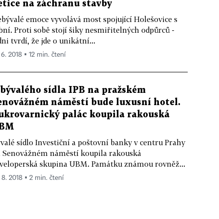
etice na záchranu stavby
bývalé emoce vyvolává most spojující Holešovice s
bní. Proti sobě stojí šiky nesmiřitelných odpůrců -
dni tvrdí, že jde o unikátní...
 6. 2018 ▪ 12 min. čtení
 bývalého sídla IPB na pražském
enovážném náměstí bude luxusní hotel.
ukrovarnický palác koupila rakouská
BM
valé sídlo Investiční a poštovní banky v centru Prahy
 Senovážném náměstí koupila rakouská
veloperská skupina UBM. Památku známou rovněž...
 8. 2018 ▪ 2 min. čtení