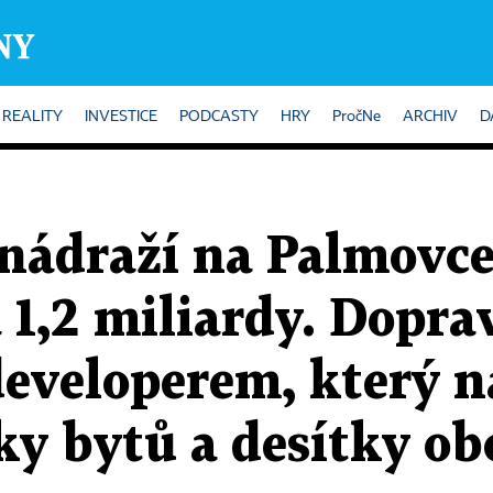
REALITY
INVESTICE
PODCASTY
HRY
PročNe
ARCHIV
D
nádraží na Palmovce
 1,2 miliardy. Dopra
developerem, který n
ky bytů a desítky o