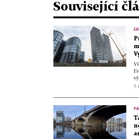
Související čl
E
P
m
V
Ví
Ev
vý
7. 
P
T
n
a