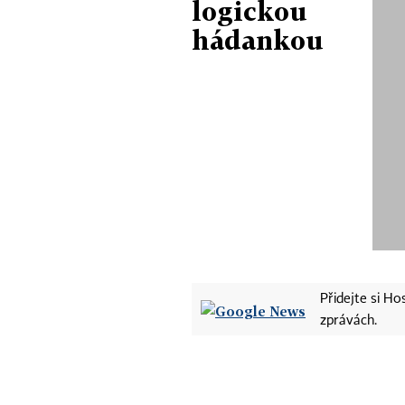
logickou
hádankou
Přidejte si H
zprávách.