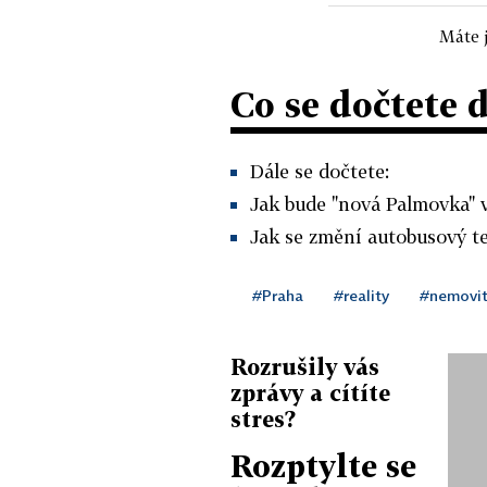
Máte j
Co se dočtete 
Dále se dočtete:
Jak bude "nová Palmovka" 
Jak se změní autobusový t
#Praha
#reality
#nemovit
Rozrušily vás
zprávy a cítíte
stres?
Rozptylte se