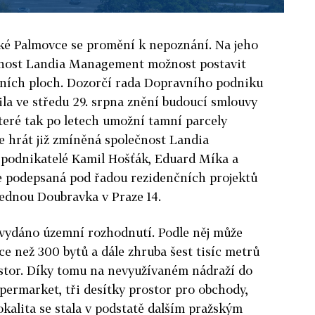
ké Palmovce se promění k nepoznání. Na jeho
ečnost Landia Management možnost postavit
dních ploch. Dozorčí rada Dopravního podniku
la ve středu 29. srpna znění budoucí smlouvy
teré tak po letech umožní tamní parcely
de hrát již zmíněná společnost Landia
 podnikatelé Kamil Hošťák, Eduard Míka a
je podepsaná pod řadou rezidenčních projektů
ednou Doubravka v Praze 14.
vydáno územní rozhodnutí. Podle něj může
ce než 300 bytů a dále zhruba šest tisíc metrů
stor. Díky tomu na nevyužívaném nádraží do
ermarket, tři desítky prostor pro obchody,
okalita se stala v podstatě dalším pražským