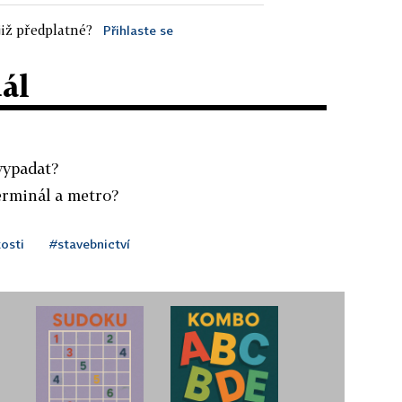
iž předplatné?
Přihlaste se
dál
vypadat?
erminál a metro?
osti
#stavebnictví