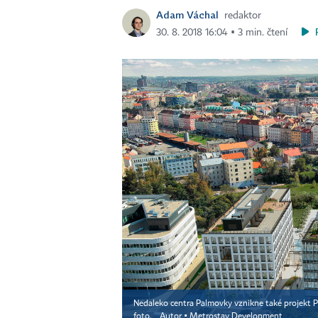
Adam Váchal
redaktor
30. 8. 2018 16:04 ▪ 3 min. čtení
Nedaleko centra Palmovky vznikne také projekt 
foto.
Autor ▪
Metrostav Development