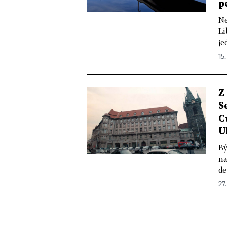
p
Ne
Li
je
15.
Z
S
C
U
Bý
na
de
27.