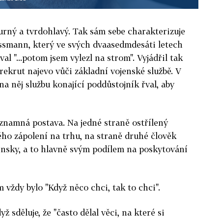
urný a tvrdohlavý. Tak sám sebe charakterizuje
smann, který ve svých dvaasedmdesáti letech
al "...potom jsem vylezl na strom". Vyjádřil tak
 rekrut najevo vůči základní vojenské službě. V
na něj službu konající poddůstojník řval, aby
znamná postava. Na jedné straně ostřílený
dého zápolení na trhu, na straně druhé člověk
ensky, a to hlavně svým podílem na poskytování
 vždy bylo "Když něco chci, tak to chci".
 sděluje, že "často dělal věci, na které si