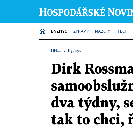
BYZNYS
HOME
ZPRÁVY
NÁZORY
TECH
HN.cz
›
Byznys
Dirk Rossma
samoobslužno
dva týdny, s
tak to chci,