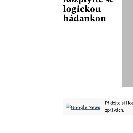
logickou
hádankou
Přidejte si H
zprávách.