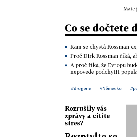
Máte j
Co se dočtete 
Kam se chystá Rossman ex
Proč Dirk Rossman říká, ab
A proč říká, že Evropu bud
nepovede podchytit popula
#drogerie
#Německo
#p
Rozrušily vás
zprávy a cítíte
stres?
Rozptylte se