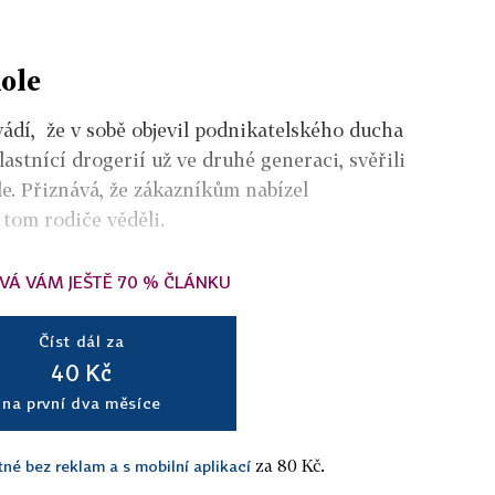
ole
ádí, že v sobě objevil podnikatelského ducha
lastnící drogerií už ve druhé generaci, svěřili
le. Přiznává, že zákazníkům nabízel
 tom rodiče věděli.
VÁ VÁM JEŠTĚ 70 % ČLÁNKU
Číst dál za
40 Kč
na první dva měsíce
za 80 Kč.
tné bez reklam a s mobilní aplikací