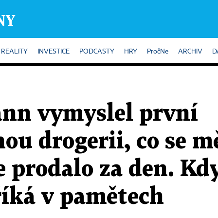
REALITY
INVESTICE
PODCASTY
HRY
PročNe
ARCHIV
D
nn vymyslel první
u drogerii, co se m
e prodalo za den. Kdy
 říká v pamětech