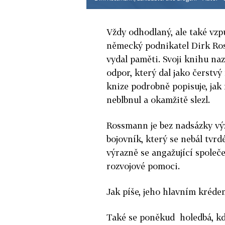
Vždy odhodlaný, ale také vzp
německý podnikatel Dirk Ros
vydal paměti. Svoji knihu nazv
odpor, který dal jako čerstvý
knize podrobně popisuje, jak 
neblbnul a okamžitě slezl.
Rossmann je bez nadsázky vý
bojovník, který se nebál tvr
výrazně se angažující společ
rozvojové pomoci.
Jak píše, jeho hlavním krédem
Také se poněkud holedbá, když