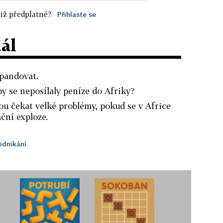
iž předplatné?
Přihlaste se
dál
pandovat.
y se neposílaly peníze do Afriky?
ou čekat velké problémy, pokud se v Africe
ční exploze.
odnikání