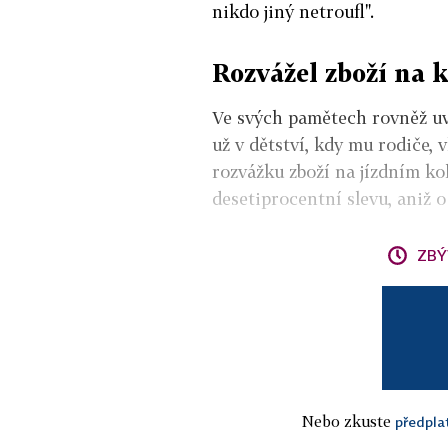
nikdo jiný netroufl".
Rozvážel zboží na k
Ve svých pamětech rovněž uv
už v dětství, kdy mu rodiče, v
rozvážku zboží na jízdním ko
desetiprocentní slevu, aniž o
ZBÝ
Nebo zkuste
předpla