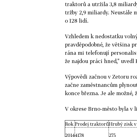
traktorů a utržila 3,8 miliar
tržby 2,9 miliardy. Neustále
o 128 lidí.
Vzhledem k nedostatku voln
pravděpodobné, že většina pr
rána mi telefonují personalis
že najdou práci hned," uvedl K
Výpovědi začnou v Zetoru roz
začne zaměstnancům plynout 
konce března. Je ale možné, 
V okrese Brno-město byla v l
Rok
Prodej traktorů
Hrubý zisk v
2014
4178
275