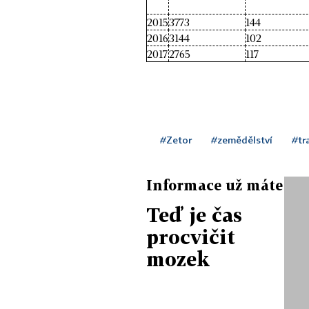
2015
3773
144
2016
3144
102
2017
2765
117
#Zetor
#zemědělství
#tr
Informace už máte
Teď je čas
procvičit
mozek