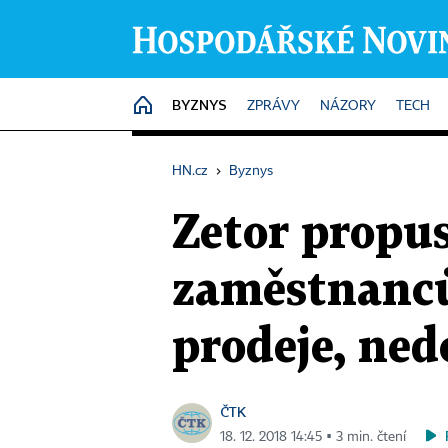
BYZNYS
HOME
ZPRÁVY
NÁZORY
TECH
HN.cz
›
Byznys
Zetor propus
zaměstnanců
prodeje, ned
ČTK
18. 12. 2018 14:45 ▪ 3 min. čtení