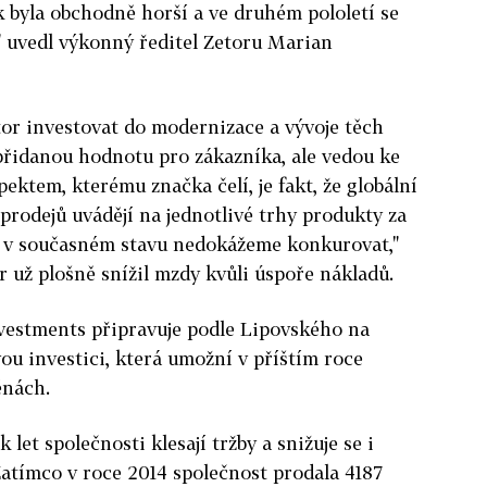
k byla obchodně horší a ve druhém pololetí se
," uvedl výkonný ředitel Zetoru Marian
etor investovat do modernizace a vývoje těch
 přidanou hodnotu pro zákazníka, ale vedou ke
pektem, kterému značka čelí, je fakt, že globální
prodejů uvádějí na jednotlivé trhy produkty za
 v současném stavu nedokážeme konkurovat,"
r už plošně snížil mzdy kvůli úspoře nákladů.
nvestments připravuje podle Lipovského na
vou investici, která umožní v příštím roce
ěnách.
let společnosti klesají tržby a snižuje se i
atímco v roce 2014 společnost prodala 4187