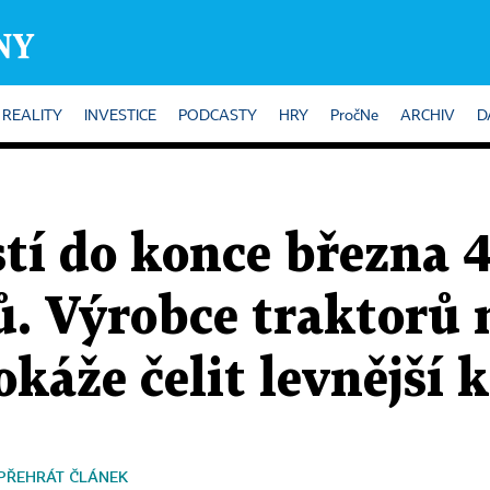
REALITY
INVESTICE
PODCASTY
HRY
PročNe
ARCHIV
D
tí do konce března 
. Výrobce traktorů 
okáže čelit levnější
PŘEHRÁT ČLÁNEK