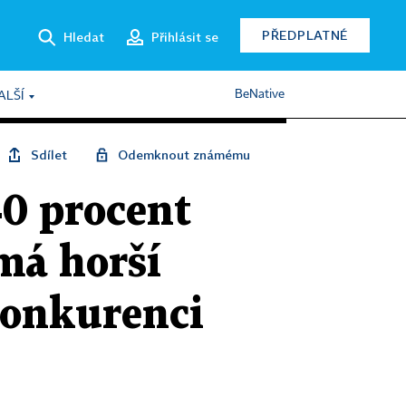
PŘEDPLATNÉ
Hledat
Přihlásit se
BeNative
ALŠÍ
Sdílet
Odemknout známému
40 procent
má horší
 konkurenci