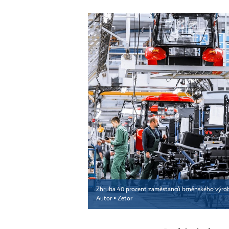
Zhruba 40 procent zaměstanců brněnského výrobce
Autor ▪
Zetor