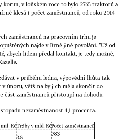
dy korun, v loňském roce to bylo 2765 traktorů a
 mírně klesá i počet zaměstnanců, od roku 2014
ých zaměstnanců na pracovním trhu je
opuštěných najde v Brně jiné povolání. "Už od
té, abych lidem předal kontakt, je tedy možné,
azelle.
dávat v průběhu ledna, výpovědní lhůta tak
v únoru, většina by jich měla skončit do
že část zaměstnanců přistoupí na dohodu.
istopadu nezaměstnanost 4,1 procenta.
 mil. Kč
Tržby v mld. Kč
Počet zaměstnanců
783
3,8