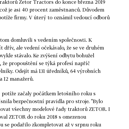
raktorů Zetor Tractors do konce března 2019
, což je asi 40 procent zaměstnanců. Důvodem
otíže firmy. V úterý to oznámil vedoucí odborů
a tom domluvili s vedením společnosti. K
t dřív, ale vedení očekávalo, že se ve druhém
obvykle stávalo. Ke zvýšení odbytu bohužel
l, že propouštění se týká profesí napříč
níky. Odejít má 131 úředníků, 64 výrobních
 a 12 manažerů.
e potíže začaly počátkem letošního roku s
ísnila bezpečnostní pravidla pro stroje. "Bylo
ovat všechny modelové řady traktorů ZETOR. I
oval ZETOR do roku 2018 s omezenou
u se podařilo zkompletovat až v srpnu roku