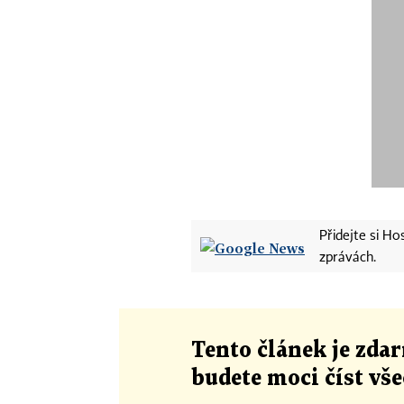
Přidejte si H
zprávách.
Tento článek
je
zdar
budete moci číst vš