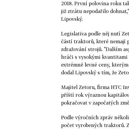
2018. První polovina roku ta
již ztrátu nepodařilo dohnat
Lipovský.
Legislativa podle něj nutí Z
částí traktorů, které nemají
zdražování strojů. "Dalším as
hráči s vysokými kvantitami 
extrémně levné ceny, kterým
dodal Lipovský s tím, že Zeto
Majitel Zetoru, firma HTC I
příští rok výraznou kapitálo
pokračovat v započatých zm
Podle výročních zpráv několik 
počet vyrobených traktorů. Z