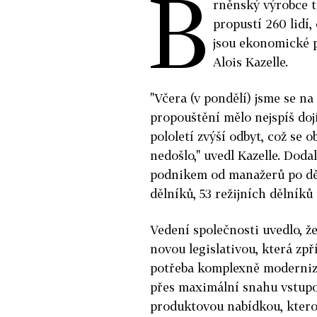
B
rněnský výrobce t
propustí 260 lidí
jsou ekonomické p
Alois Kazelle.
"Včera (v pondělí) jsme se n
propouštění mělo nejspíš dojí
pololetí zvýší odbyt, což se 
nedošlo," uvedl Kazelle. Doda
podnikem od manažerů po děl
dělníků, 53 režijních dělníků
Vedení společnosti uvedlo, ž
novou legislativou, která zpř
potřeba komplexně moderniz
přes maximální snahu vstup
produktovou nabídkou, ktero