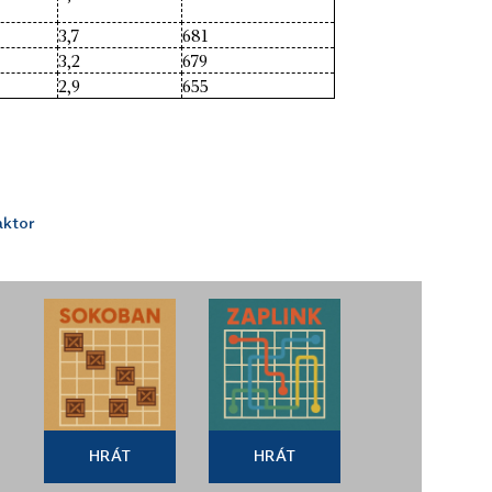
3,7
681
3,2
679
2,9
655
aktor
HRÁT
HRÁT