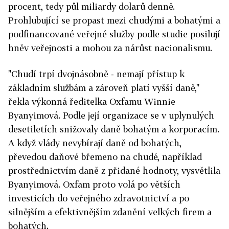
procent, tedy půl miliardy dolarů denně.
Prohlubující se propast mezi chudými a bohatými a
podfinancované veřejné služby podle studie posilují
hněv veřejnosti a mohou za nárůst nacionalismu.
"Chudí trpí dvojnásobně - nemají přístup k
základním službám a zároveň platí vyšší daně,"
řekla výkonná ředitelka Oxfamu Winnie
Byanyimová. Podle její organizace se v uplynulých
desetiletích snižovaly daně bohatým a korporacím.
A když vlády nevybírají daně od bohatých,
převedou daňové břemeno na chudé, například
prostřednictvím daně z přidané hodnoty, vysvětlila
Byanyimová. Oxfam proto volá po větších
investicích do veřejného zdravotnictví a po
silnějším a efektivnějším zdanění velkých firem a
bohatých.