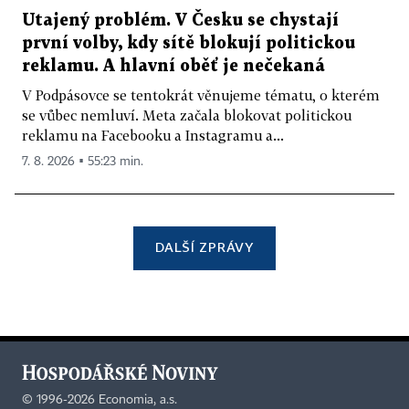
Utajený problém. V Česku se chystají
první volby, kdy sítě blokují politickou
reklamu. A hlavní oběť je nečekaná
V Podpásovce se tentokrát věnujeme tématu, o kterém
se vůbec nemluví. Meta začala blokovat politickou
reklamu na Facebooku a Instagramu a...
7. 8. 2026 ▪ 55:23 min.
DALŠÍ ZPRÁVY
©
1996-2026
Economia, a.s.