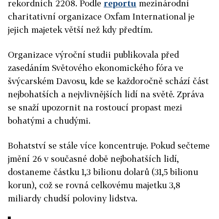
rekordních 2208. Podle
reportu
mezinárodní
charitativní organizace Oxfam International je
jejich majetek větší než kdy předtím.
Organizace výroční studii publikovala před
zasedáním Světového ekonomického fóra ve
švýcarském Davosu, kde se každoročně schází část
nejbohatších a nejvlivnějších lidí na světě. Zpráva
se snaží upozornit na rostoucí propast mezi
bohatými a chudými.
Bohatství se stále více koncentruje. Pokud sečteme
jmění 26 v současné době nejbohatších lidí,
dostaneme částku 1,3 bilionu dolarů (31,5 bilionu
korun), což se rovná celkovému majetku 3,8
miliardy chudší poloviny lidstva.