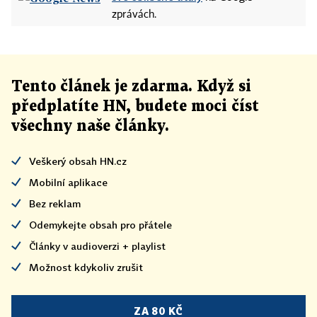
zprávách.
Tento článek
je
zdarma. Když si
předplatíte HN, budete moci číst
všechny naše články
.
Veškerý obsah HN.cz
Mobilní aplikace
Bez reklam
Odemykejte obsah pro přátele
Články v audioverzi + playlist
Možnost kdykoliv zrušit
ZA 80 KČ