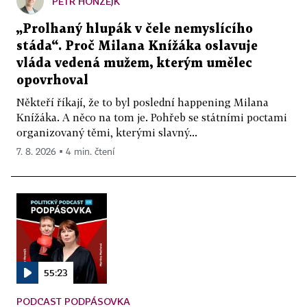
PETR HONZEJK
„Prolhaný hlupák v čele nemyslícího
stáda“. Proč Milana Knížáka oslavuje
vláda vedená mužem, kterým umělec
opovrhoval
Někteří říkají, že to byl poslední happening Milana
Knížáka. A něco na tom je. Pohřeb se státními poctami
organizovaný těmi, kterými slavný...
7. 8. 2026 ▪ 4 min. čtení
55:23
PODCAST PODPÁSOVKA