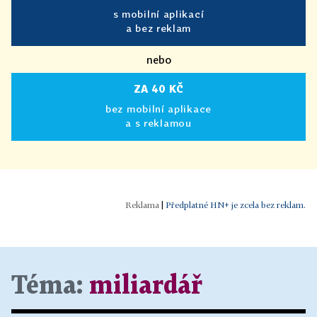
s mobilní aplikací
a bez reklam
nebo
ZA 40 KČ
bez mobilní aplikace
a s reklamou
|
Předplatné HN+ je zcela bez reklam.
Téma:
miliardář