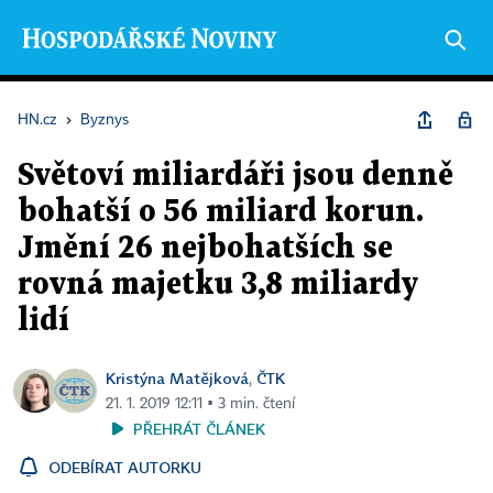
HN.cz
›
Byznys
Světoví miliardáři jsou denně
bohatší o 56 miliard korun.
Jmění 26 nejbohatších se
rovná majetku 3,8 miliardy
lidí
Kristýna Matějková
ČTK
,
21. 1. 2019 12:11 ▪ 3 min. čtení
PŘEHRÁT ČLÁNEK
ODEBÍRAT AUTORKU