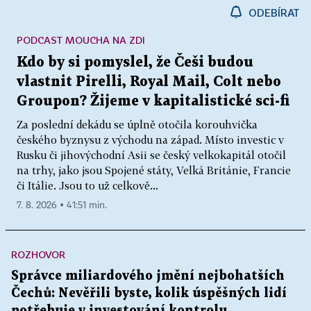
ODEBÍRAT
PODCAST MOUCHA NA ZDI
Kdo by si pomyslel, že Češi budou
vlastnit Pirelli, Royal Mail, Colt nebo
Groupon? Žijeme v kapitalistické sci-fi
Za poslední dekádu se úplně otočila korouhvička
českého byznysu z východu na západ. Místo investic v
Rusku či jihovýchodní Asii se český velkokapitál otočil
na trhy, jako jsou Spojené státy, Velká Británie, Francie
či Itálie. Jsou to už celkově...
7. 8. 2026 ▪ 41:51 min.
ROZHOVOR
Správce miliardového jmění nejbohatších
Čechů: Nevěřili byste, kolik úspěšných lidí
potřebuje v investování kontrolu