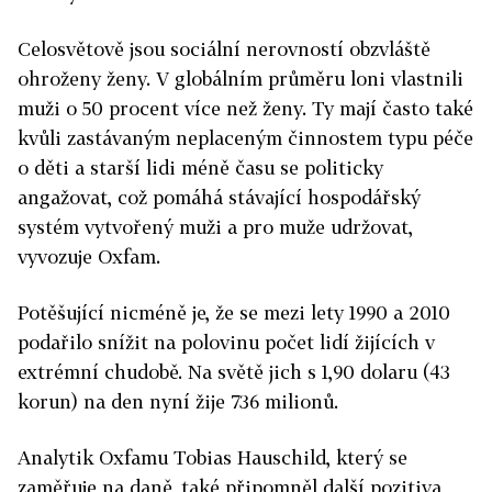
Celosvětově jsou sociální nerovností obzvláště
ohroženy ženy. V globálním průměru loni vlastnili
muži o 50 procent více než ženy. Ty mají často také
kvůli zastávaným neplaceným činnostem typu péče
o děti a starší lidi méně času se politicky
angažovat, což pomáhá stávající hospodářský
systém vytvořený muži a pro muže udržovat,
vyvozuje Oxfam.
Potěšující nicméně je, že se mezi lety 1990 a 2010
podařilo snížit na polovinu počet lidí žijících v
extrémní chudobě. Na světě jich s 1,90 dolaru (43
korun) na den nyní žije 736 milionů.
Analytik Oxfamu Tobias Hauschild, který se
zaměřuje na daně, také připomněl další pozitiva