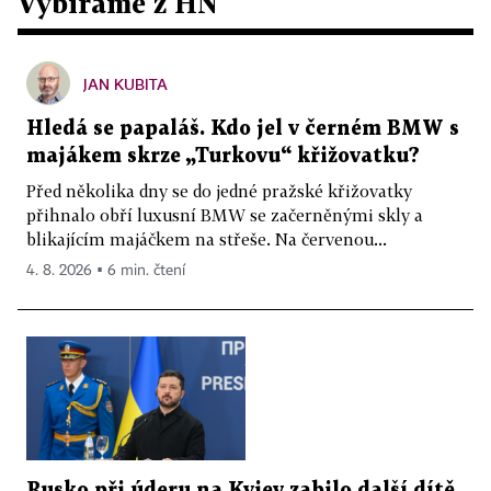
Vybíráme z HN
JAN KUBITA
Hledá se papaláš. Kdo jel v černém BMW s
majákem skrze „Turkovu“ křižovatku?
Před několika dny se do jedné pražské křižovatky
přihnalo obří luxusní BMW se začerněnými skly a
blikajícím majáčkem na střeše. Na červenou...
4. 8. 2026 ▪ 6 min. čtení
Rusko při úderu na Kyjev zabilo další dítě.