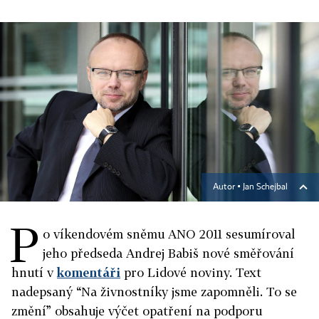
Autor ▪
Jan Schejbal
P
o víkendovém sněmu ANO 2011 sesumíroval
jeho předseda Andrej Babiš nové směřování
hnutí v
komentáři
pro Lidové noviny. Text
nadepsaný “Na živnostníky jsme zapomněli. To se
změní” obsahuje výčet opatření na podporu