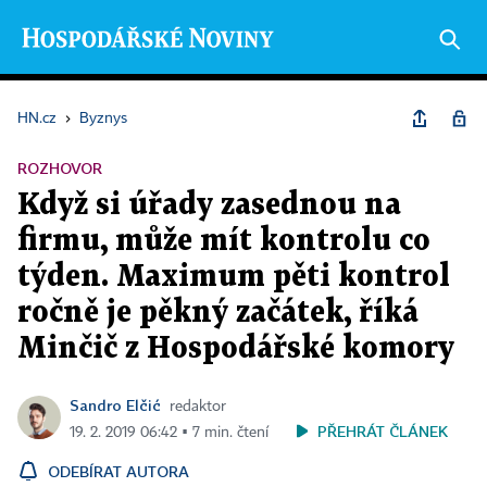
HN.cz
›
Byznys
ROZHOVOR
Když si úřady zasednou na
firmu, může mít kontrolu co
týden. Maximum pěti kontrol
ročně je pěkný začátek, říká
Minčič z Hospodářské komory
Sandro Elčić
redaktor
PŘEHRÁT ČLÁNEK
19. 2. 2019 06:42 ▪ 7 min. čtení
ODEBÍRAT AUTORA