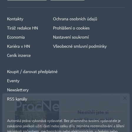
Kontakty
Ochrana osobních údajů
Tiráž redakce HN
Prohlášení o cookies
Economia
Nastavení soukromí
Kariéra v HN
Všeobecné smluvní podmínky
Ceník inzerce
Koupit / darovat předplatné
Eventy
×
Newslettery
RSS kanály
Autorská práva vykonává vydavatel. Bez písemného svolení vydavatele je
zakázáno jakékoli užití částí nebo celku díla, zejména rozmnožování a šíření
jakýmkoli způsobem, mechanickým nebo elektronickým, v českém nebo