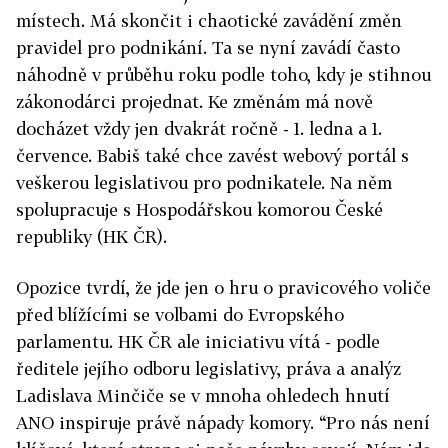
místech. Má skončit i chaotické zavádění změn
pravidel pro podnikání. Ta se nyní zavádí často
náhodně v průběhu roku podle toho, kdy je stihnou
zákonodárci projednat. Ke změnám má nově
docházet vždy jen dvakrát ročně - 1. ledna a 1.
července. Babiš také chce zavést webový portál s
veškerou legislativou pro podnikatele. Na něm
spolupracuje s Hospodářskou komorou České
republiky (HK ČR).
Opozice tvrdí, že jde jen o hru o pravicového voliče
před blížícími se volbami do Evropského
parlamentu. HK ČR ale iniciativu vítá - podle
ředitele jejího odboru legislativy, práva a analýz
Ladislava Minčiče se v mnoha ohledech hnutí
ANO inspiruje právě nápady komory. “Pro nás není