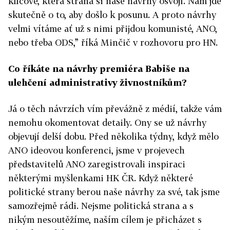
klíčové, která strana si naše návrhy osvojí. Nám jde
skutečně o to, aby došlo k posunu. A proto návrhy
velmi vítáme ať už s nimi přijdou komunisté, ANO,
nebo třeba ODS,” říká Minčič v rozhovoru pro HN.
Co říkáte na návrhy premiéra Babiše na
ulehčení administrativy živnostníkům?
Já o těch návrzích vím převážně z médií, takže vám
nemohu okomentovat detaily. Ony se už návrhy
objevují delší dobu. Před několika týdny, když mělo
ANO ideovou konferenci, jsme v projevech
představitelů ANO zaregistrovali inspiraci
některými myšlenkami HK ČR. Když některé
politické strany berou naše návrhy za své, tak jsme
samozřejmě rádi. Nejsme politická strana a s
nikým nesoutěžíme, naším cílem je přicházet s