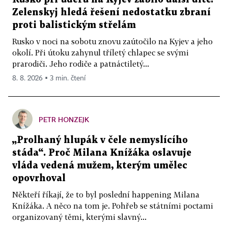
Zelenskyj hledá řešení nedostatku zbraní
proti balistickým střelám
Rusko v noci na sobotu znovu zaútočilo na Kyjev a jeho
okolí. Při útoku zahynul tříletý chlapec se svými
prarodiči. Jeho rodiče a patnáctiletý...
8. 8. 2026 ▪ 3 min. čtení
PETR HONZEJK
„Prolhaný hlupák v čele nemyslícího
stáda“. Proč Milana Knížáka oslavuje
vláda vedená mužem, kterým umělec
opovrhoval
Někteří říkají, že to byl poslední happening Milana
Knížáka. A něco na tom je. Pohřeb se státními poctami
organizovaný těmi, kterými slavný...