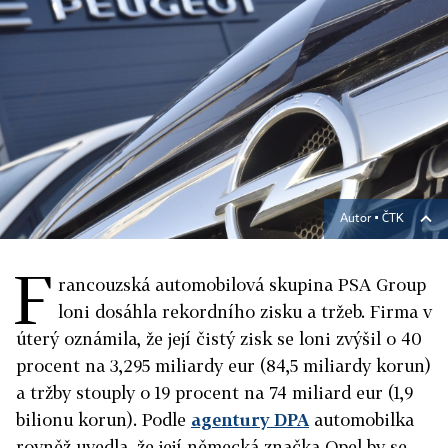
Autor ▪
ČTK
F
rancouzská automobilová skupina PSA Group
loni dosáhla rekordního zisku a tržeb. Firma v
úterý oznámila, že její čistý zisk se loni zvýšil o 40
procent na 3,295 miliardy eur (84,5 miliardy korun)
a tržby stouply o 19 procent na 74 miliard eur (1,9
bilionu korun). Podle
agentury DPA
automobilka
rovněž uvedla, že její německá značka Opel by se