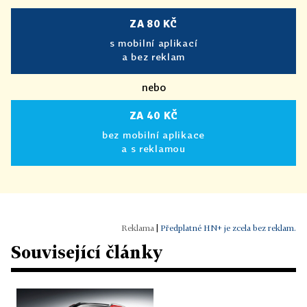
ZA 80 KČ
s mobilní aplikací
a bez reklam
nebo
ZA 40 KČ
bez mobilní aplikace
a s reklamou
|
Předplatné HN+ je zcela bez reklam.
Související články