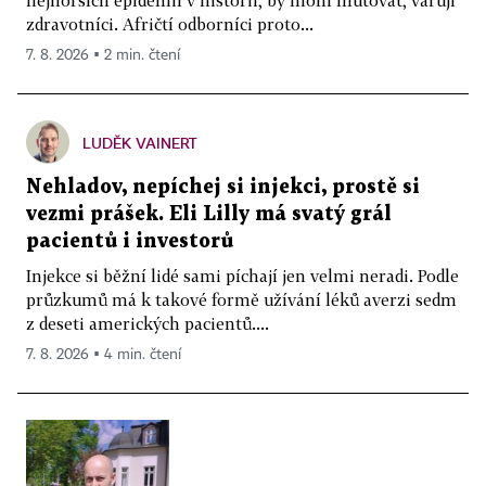
nejhorších epidemií v historii, by mohl mutovat, varují
zdravotníci. Afričtí odborníci proto...
7. 8. 2026 ▪ 2 min. čtení
LUDĚK VAINERT
Nehladov, nepíchej si injekci, prostě si
vezmi prášek. Eli Lilly má svatý grál
pacientů i investorů
Injekce si běžní lidé sami píchají jen velmi neradi. Podle
průzkumů má k takové formě užívání léků averzi sedm
z deseti amerických pacientů....
7. 8. 2026 ▪ 4 min. čtení