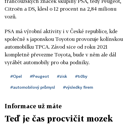
francouzských značek skupiny PSA, tedy Peugeot,
Citroën a DS, klesl o 12 procent na 2,84 milionu
vozů.
PSA má výrobní aktivity i v České republice, kde
společně s japonskou Toyotou provozuje kolínskou
automobilku TPCA. Závod sice od roku 2021
kompletně převezme Toyota, bude v něm ale dál
vyrábět automobily pro oba podniky.
#Opel
#Peugeot
#zisk
#tržby
#automobilový průmysl
#výsledky firem
Informace už máte
Teď je čas procvičit mozek