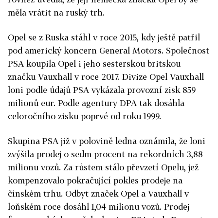
měla vrátit na ruský trh.
Opel se z Ruska stáhl v roce 2015, kdy ještě patřil
pod americký koncern General Motors. Společnost
PSA koupila Opel i jeho sesterskou britskou
značku Vauxhall v roce 2017. Divize Opel Vauxhall
loni podle údajů PSA vykázala provozní zisk 859
milionů eur. Podle agentury DPA tak dosáhla
celoročního zisku poprvé od roku 1999.
Skupina PSA již v polovině ledna oznámila, že loni
zvýšila prodej o sedm procent na rekordních 3,88
milionu vozů. Za růstem stálo převzetí Opelu, jež
kompenzovalo pokračující pokles prodeje na
čínském trhu. Odbyt značek Opel a Vauxhall v
loňském roce dosáhl 1,04 milionu vozů. Prodej