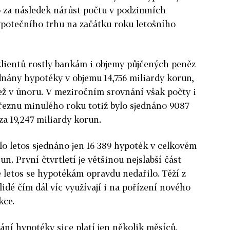
o za následek nárůst počtu v podzimních
ypotečního trhu na začátku roku letošního
klientů rostly bankám i objemy půjčených peněz
ednány hypotéky v objemu 14,756 miliardy korun,
než v únoru. V meziročním srovnání však počty i
březnu minulého roku totiž bylo sjednáno 9087
a 19,247 miliardy korun.
o letos sjednáno jen 16 389 hypoték v celkovém
n. První čtvrtletí je většinou nejslabší část
 letos se hypotékám opravdu nedařilo. Těží z
lidé čím dál víc využívají i na pořízení nového
kce.
ní hypotéky sice platí jen několik měsíců,