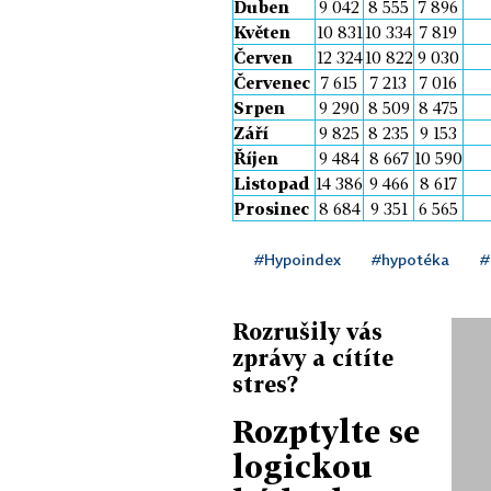
Duben
9 042
8 555
7 896
Květen
10 831
10 334
7 819
Červen
12 324
10 822
9 030
Červenec
7 615
7 213
7 016
Srpen
9 290
8 509
8 475
Září
9 825
8 235
9 153
Říjen
9 484
8 667
10 590
Listopad
14 386
9 466
8 617
Prosinec
8 684
9 351
6 565
#Hypoindex
#hypotéka
#
Rozrušily vás
zprávy a cítíte
stres?
Rozptylte se
logickou