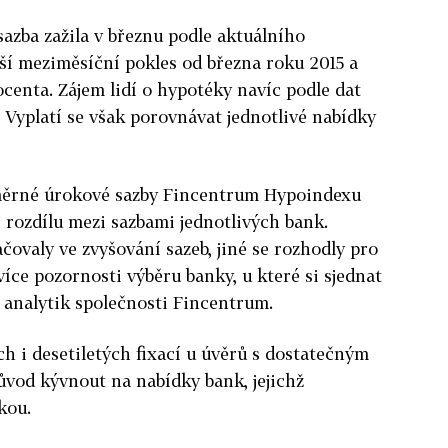
azba zažila v březnu podle aktuálního
ší meziměsíční pokles od března roku 2015 a
ocenta. Zájem lidí o hypotéky navíc podle dat
 Vyplatí se však porovnávat jednotlivé nabídky
ěrné úrokové sazby Fincentrum Hypoindexu
í rozdílu mezi sazbami jednotlivých bank.
ovaly ve zvyšování sazeb, jiné se rozhodly pro
více pozornosti výběru banky, u které si sjednat
ní analytik společnosti Fincentrum.
ch i desetiletých fixací u úvěrů s dostatečným
ůvod kývnout na nabídky bank, jejichž
kou.