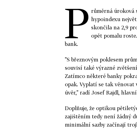
P
růměrná úroková s
hypoindexu největ
skončila na 2,9 pr
opět pomalu roste.
bank.
"S březnovým poklesem prům
souvisí také výrazné zvětšen
Zatímco některé banky pokrač
opak. Vyplatí se tak věnovat 
úvěr," radí Josef Rajdl, hlav
Doplňuje, že optikou pětiletý
zajištěním tedy není žádný d
minimální sazby začínají troj