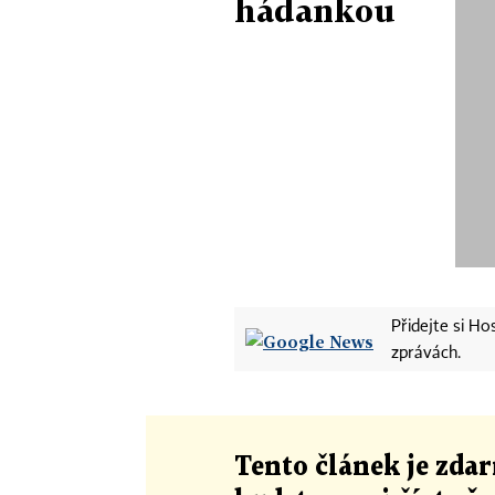
hádankou
Přidejte si H
zprávách.
Tento článek
je
zdar