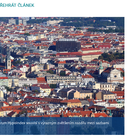
ŘEHRÁT ČLÁNEK
rum Hypoindex souvisí s výrazným zvětšením rozdílu mezi sazbami