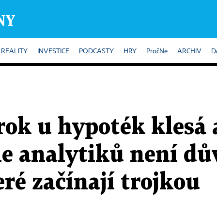
REALITY
INVESTICE
PODCASTY
HRY
PročNe
ARCHIV
D
ok u hypoték klesá 
dle analytiků není d
eré začínají trojkou