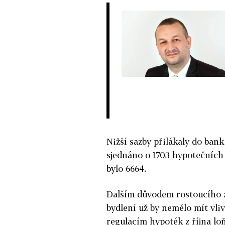
Nižší sazby přilákaly do bank
sjednáno o 1703 hypotečních 
bylo 6664.
Dalším důvodem rostoucího zá
bydlení už by nemělo mít vliv
regulacím hypoték z října lo