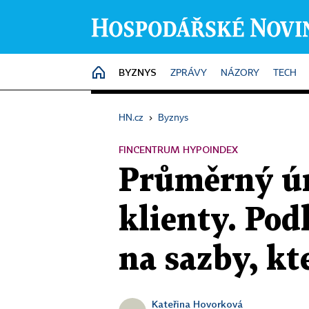
BYZNYS
HOME
ZPRÁVY
NÁZORY
TECH
HN.cz
›
Byznys
FINCENTRUM HYPOINDEX
Průměrný úr
klienty. Po
na sazby, kt
Kateřina Hovorková