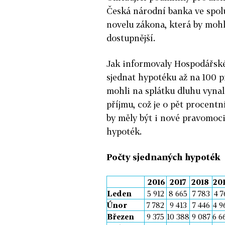
Česká národní banka ve spolu
novelu zákona, která by mohl
dostupnější.
Jak informovaly Hospodářské 
sjednat hypotéku až na 100 p
mohli na splátku dluhu vynal
příjmu, což je o pět procent
by měly být i nové pravomoc
hypoték.
Počty sjednaných hypoték
2016
2017
2018
20
Leden
5 912
8 665
7 783
4 7
Únor
7 782
9 413
7 446
4 9
Březen
9 375
10 388
9 087
6 6