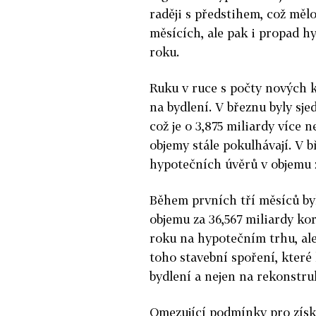
raději s předstihem, což měl
měsících, ale pak i propad h
roku.
Ruku v ruce s počty nových 
na bydlení. V březnu byly sj
což je o 3,875 miliardy více 
objemy stále pokulhávají. V 
hypotečních úvěrů v objemu z
Během prvních tří měsíců byl
objemu za 36,567 miliardy koru
roku na hypotečním trhu, ale
toho stavební spoření, které 
bydlení a nejen na rekonstru
Omezující podmínky pro získá