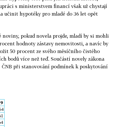
práci s ministerstvem financí však už chystají
a učinit hypotéky pro mladé do 36 let opět
noviny, pokud novela projde, mladí by si mohli
rocent hodnoty zástavy nemovitosti, a navíc by
ožit 50 procent ze svého měsíčního čistého
ních bodů více než teď. Součástí novely zákona
i ČNB při stanovování podmínek k poskytování
19
64
61
64