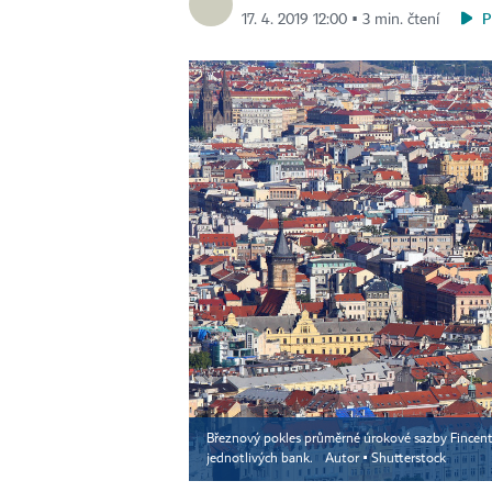
P
17. 4. 2019 12:00 ▪ 3 min. čtení
Březnový pokles průměrné úrokové sazby Fincent
jednotlivých bank.
Autor ▪
Shutterstock