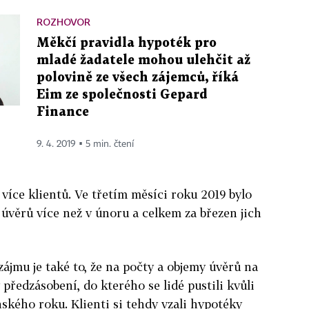
ROZHOVOR
Měkčí pravidla hypoték pro
mladé žadatele mohou ulehčit až
polovině ze všech zájemců, říká
Eim ze společnosti Gepard
Finance
9. 4. 2019 ▪ 5 min. čtení
 více klientů. Ve třetím měsíci roku 2019 bylo
úvěrů více než v únoru a celkem za březen jich
jmu je také to, že na počty a objemy úvěrů na
 předzásobení, do kterého se lidé pustili kvůli
ňského roku. Klienti si tehdy vzali hypotéky