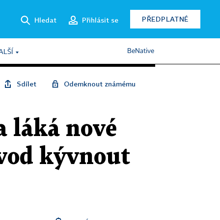
PŘEDPLATNÉ
Hledat
Přihlásit se
BeNative
ALŠÍ
Sdílet
Odemknout známému
a láká nové
ůvod kývnout