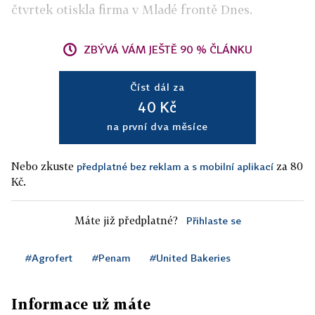
čtvrtek otiskla firma v Mladé frontě Dnes.
ZBÝVÁ VÁM JEŠTĚ 90 % ČLÁNKU
Číst dál za
40 Kč
na první dva měsíce
Nebo zkuste
za 80
předplatné bez reklam a s mobilní aplikací
Kč.
Máte již předplatné?
Přihlaste se
#Agrofert
#Penam
#United Bakeries
Informace už máte