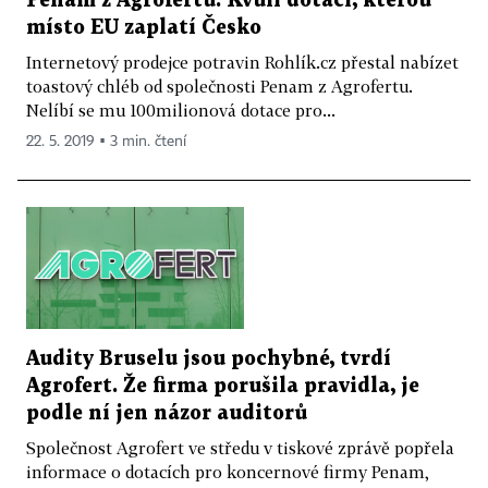
Penam z Agrofertu. Kvůli dotaci, kterou
místo EU zaplatí Česko
Internetový prodejce potravin Rohlík.cz přestal nabízet
toastový chléb od společnosti Penam z Agrofertu.
Nelíbí se mu 100milionová dotace pro...
22. 5. 2019 ▪ 3 min. čtení
Audity Bruselu jsou pochybné, tvrdí
Agrofert. Že firma porušila pravidla, je
podle ní jen názor auditorů
Společnost Agrofert ve středu v tiskové zprávě popřela
informace o dotacích pro koncernové firmy Penam,