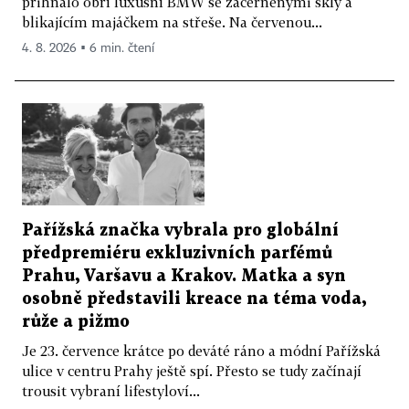
přihnalo obří luxusní BMW se začerněnými skly a
blikajícím majáčkem na střeše. Na červenou...
4. 8. 2026 ▪ 6 min. čtení
Pařížská značka vybrala pro globální
předpremiéru exkluzivních parfémů
Prahu, Varšavu a Krakov. Matka a syn
osobně představili kreace na téma voda,
růže a pižmo
Je 23. července krátce po deváté ráno a módní Pařížská
ulice v centru Prahy ještě spí. Přesto se tudy začínají
trousit vybraní lifestyloví...