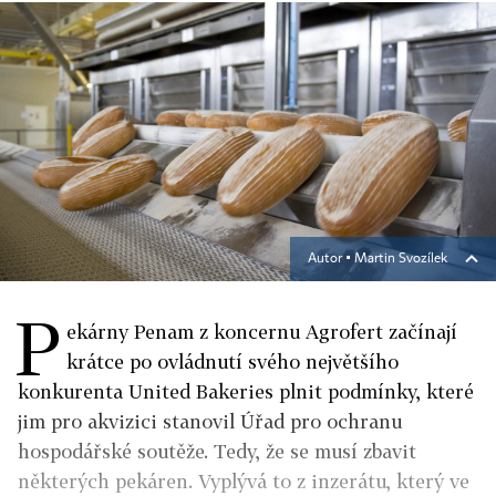
Autor ▪
Martin Svozílek
P
ekárny Penam z koncernu Agrofert začínají
krátce po ovládnutí svého největšího
konkurenta United Bakeries plnit podmínky, které
jim pro akvizici stanovil Úřad pro ochranu
hospodářské soutěže. Tedy, že se musí zbavit
některých pekáren. Vyplývá to z inzerátu, který ve