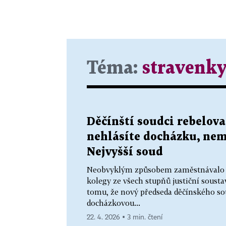
Téma:
stravenk
Děčínští soudci rebelova
nehlásíte docházku, nem
Nejvyšší soud
Neobvyklým způsobem zaměstnávalo po
kolegy ze všech stupňů justiční sousta
tomu, že nový předseda děčínského so
docházkovou...
22. 4. 2026 ▪ 3 min. čtení