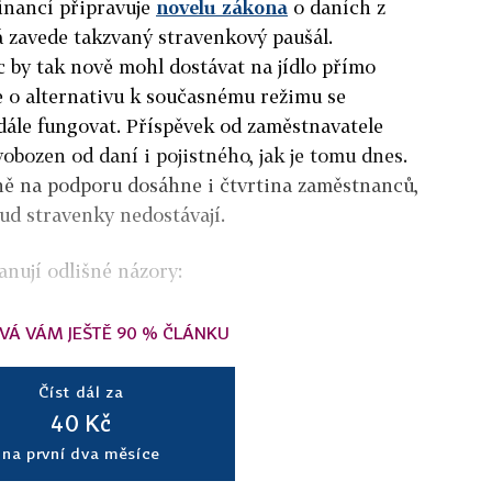
financí připravuje
novelu zákona
o daních z
á zavede takzvaný stravenkový paušál.
 by tak nově mohl dostávat na jídlo přímo
e o alternativu k současnému režimu se
dále fungovat. Příspěvek od zaměstnavatele
obozen od daní i pojistného, jak je tomu dnes.
ně na podporu dosáhne i čtvrtina zaměstnanců,
osud stravenky nedostávají.
nují odlišné názory:
VÁ VÁM JEŠTĚ 90 % ČLÁNKU
Číst dál za
40 Kč
na první dva měsíce