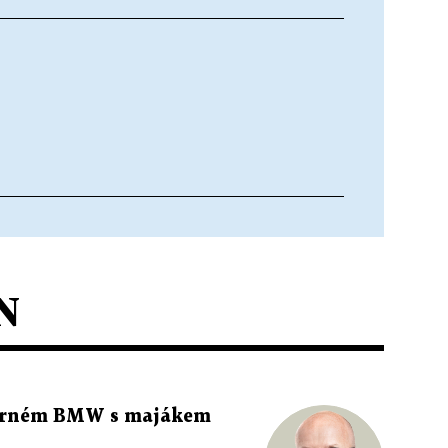
N
 černém BMW s majákem