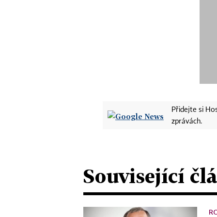
Přidejte si H
zprávách.
Související čl
R