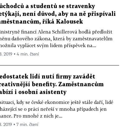
ůchodců a studentů se stravenky
etýkají, není důvod, aby na ně přispívali
aměstnancům, říká Kalousek
nistryně financí Alena Schillerová hodlá předložit
ěnu daňového zákona, která by zaměstnavatelům
ožnila vyplácet svým lidem příspěvek na...
 8. 2019 ▪ 4 min. čtení
edostatek lidí nutí firmy zavádět
reativnější benefity. Zaměstnancům
abízí i osobní asistenty
situaci, kdy se české ekonomice ještě stále daří, lidé
házející se o práci neřeší v mnoha případech jen
nance. Pro mnohé z nich je...
8. 2019 ▪ 7 min. čtení