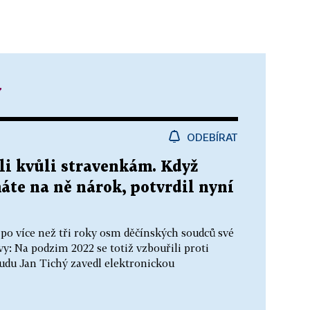
y
ODEBÍRAT
li kvůli stravenkám. Když
áte na ně nárok, potvrdil nyní
 více než tři roky osm děčínských soudců své
vy: Na podzim 2022 se totiž vzbouřili proti
udu Jan Tichý zavedl elektronickou