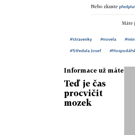
Nebo zkuste
předpla
Máte j
#stravenky
#novela
#mini
#Středula Josef
#Hospodářs
Informace už máte
Teď je čas
procvičit
mozek