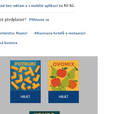
za 80 Kč.
tné bez reklam a s mobilní aplikací
iž předplatné?
Přihlaste se
sterstvo financí
#Asociace hotelů a restaurací
ká komora
HRÁT
HRÁT