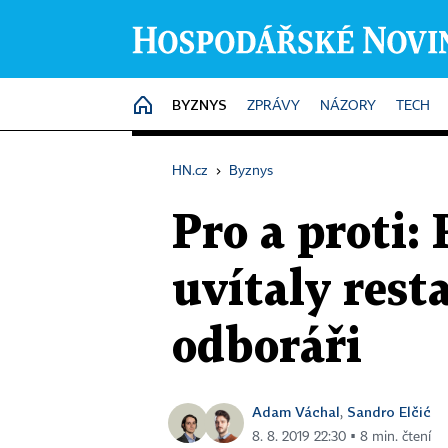
BYZNYS
HOME
ZPRÁVY
NÁZORY
TECH
HN.cz
›
Byznys
Pro a proti:
uvítaly rest
odboráři
Adam Váchal
Sandro Elčić
,
8. 8. 2019 22:30 ▪ 8 min. čtení