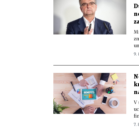
D
n
z
Mi
zm
um
9.
N
k
n
V 
uc
fi
7. 