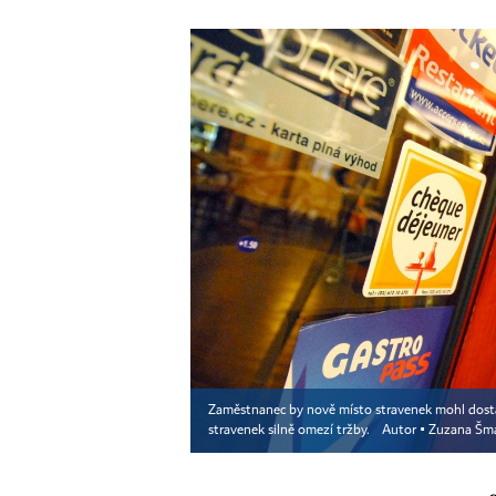
Zaměstnanec by nově místo stravenek mohl dostáva
stravenek silně omezí tržby.
Autor ▪
Zuzana Šma