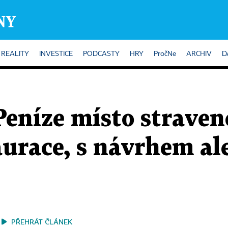
REALITY
INVESTICE
PODCASTY
HRY
PročNe
ARCHIV
D
 Peníze místo strave
aurace, s návrhem al
PŘEHRÁT ČLÁNEK