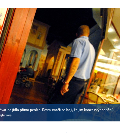
t na jídlo přímo peníze. Restauratéři se bojí, že jim konec zvýhodnění
jlerová