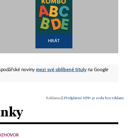
HRÁT
mezi své oblíbené tituly
ospodářské noviny
na Google
|
Předplatné HN+ je zcela bez reklam.
ánky
OZHOVOR