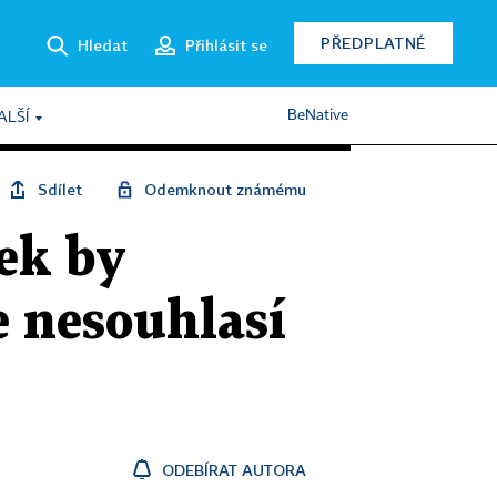
PŘEDPLATNÉ
Hledat
Přihlásit se
BeNative
ALŠÍ
Sdílet
Odemknout známému
nek by
e nesouhlasí
ODEBÍRAT AUTORA