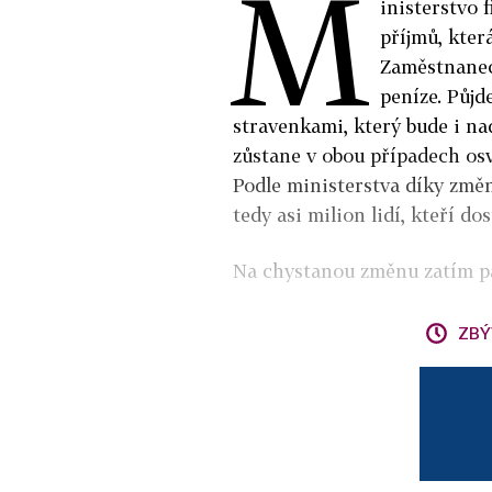
M
inisterstvo 
příjmů, kter
Zaměstnanec
peníze. Půjd
stravenkami, který bude i na
zůstane v obou případech osv
Podle ministerstva díky změ
tedy asi milion lidí, kteří d
Na chystanou změnu zatím pa
ZBÝ