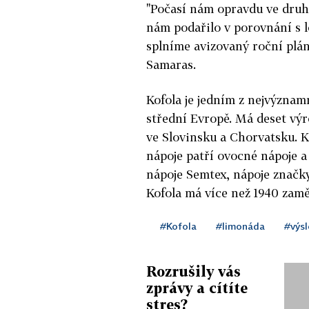
"Počasí nám opravdu ve druhé
nám podařilo v porovnání s l
splníme avizovaný roční plán
Samaras.
Kofola je jedním z nejvýznam
střední Evropě. Má deset výr
ve Slovinsku a Chorvatsku. 
nápoje patří ovocné nápoje a
nápoje Semtex, nápoje značky
Kofola má více než 1940 zamě
#Kofola
#limonáda
#výs
Rozrušily vás
zprávy a cítíte
stres?