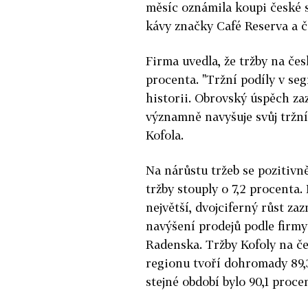
měsíc oznámila koupi české s
kávy značky Café Reserva a č
Firma uvedla, že tržby na če
procenta. "Tržní podíly v se
historii. Obrovský úspěch z
významně navyšuje svůj tržní
Kofola.
Na nárůstu tržeb se pozitivn
tržby stouply o 7,2 procenta.
největší, dvojciferný růst z
navýšení prodejů podle firm
Radenska. Tržby Kofoly na č
regionu tvoří dohromady 89,3
stejné období bylo 90,1 proce