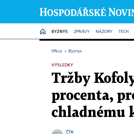
BYZNYS
HOME
ZPRÁVY
NÁZORY
TECH
HN.cz
›
Byznys
VÝSLEDKY
Tržby Kofoly
procenta, pr
chladnému k
ČTK