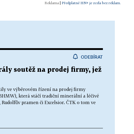
|
Předplatné HN+ je zcela bez reklam.
ODEBÍRAT
ály soutěž na prodej firmy, jež
zily ve výběrovém řízení na prodej firmy
MW), která stáčí tradiční minerální a léčivé
á, Rudolfův pramen či Excelsior. ČTK o tom ve