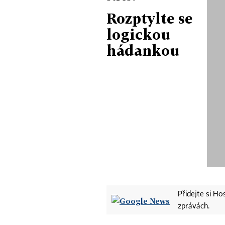
Rozptylte se
logickou
hádankou
Přidejte si H
zprávách.