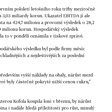
 prvním pololetí letošního roku tržby meziročně
a 3,03 miliardy korun. Ukazatel EBITDA jí ale
enta na 424,7 milionu a provozní výsledek o 28,2
,9 milionu korun. Hospodářský výsledek
ola to v pondělí oznámila v tiskové zprávě.
podářského výsledku byl podle firmy měsíc
jchladnějších a nejdeštivějších za poslední
 především vyšší náklady na obaly, nárůst mezd
teré byly částečně pokryté nižší cenou cukru,"
kterou Kofola koupila loni v březnu, by nárůst
ina i nadále hledá příležitosti pro růst, minulý