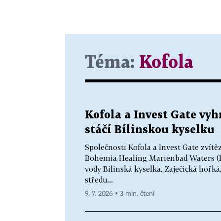
Téma:
Kofola
Kofola a Invest Gate vyhr
stáčí Bílinskou kyselku
Společnosti Kofola a Invest Gate zvítě
Bohemia Healing Marienbad Waters (BH
vody Bílinská kyselka, Zaječická hořk
středu...
9. 7. 2026 ▪ 3 min. čtení