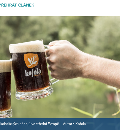
PŘEHRÁT ČLÁNEK
lkoholických nápojů ve střední Evropě.
Autor ▪
Kofola