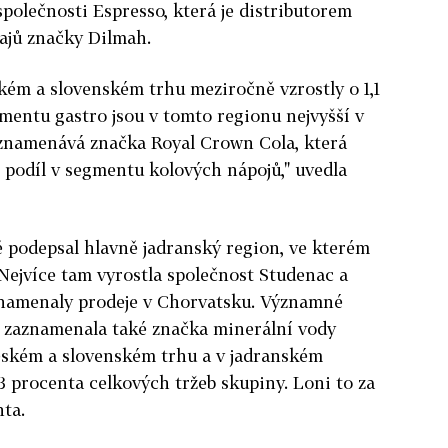
polečnosti Espresso, která je distributorem
ajů značky Dilmah.
ském a slovenském trhu meziročně vzrostly o 1,1
gmentu gastro jsou v tomto regionu nejvyšší v
aznamenává značka Royal Crown Cola, která
 podíl v segmentu kolových nápojů," uvedla
ě podepsal hlavně jadranský region, ve kterém
 Nejvíce tam vyrostla společnost Studenac a
aznamenaly prodeje v Chorvatsku. Významné
y zaznamenala také značka minerální vody
eském a slovenském trhu a v jadranském
 procenta celkových tržeb skupiny. Loni to za
nta.