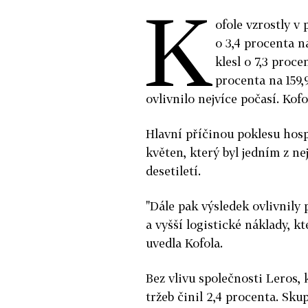
K
ofole vzrostly v
o 3,4 procenta n
klesl o 7,3 proc
procenta na 159
ovlivnilo nejvíce počasí. Kof
Hlavní příčinou poklesu hos
květen, který byl jedním z ne
desetiletí.
"Dále pak výsledek ovlivnily
a vyšší logistické náklady, k
uvedla Kofola.
Bez vlivu společnosti Leros, 
tržeb činil 2,4 procenta. Skup