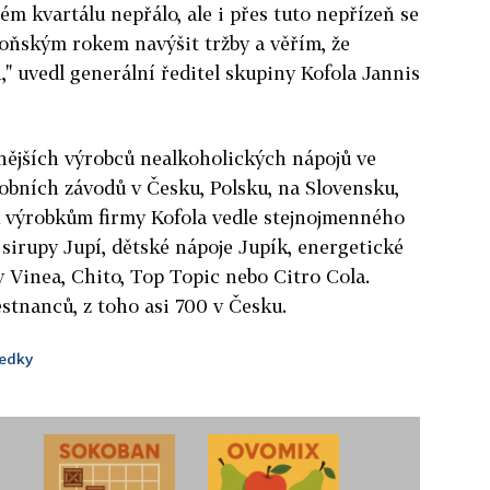
m kvartálu nepřálo, ale i přes tuto nepřízeň se
oňským rokem navýšit tržby a věřím, že
," uvedl generální ředitel skupiny Kofola Jannis
nějších výrobců nealkoholických nápojů ve
obních závodů v Česku, Polsku, na Slovensku,
K výrobkům firmy Kofola vedle stejnojmenného
 sirupy Jupí, dětské nápoje Jupík, energetické
 Vinea, Chito, Top Topic nebo Citro Cola.
stnanců, z toho asi 700 v Česku.
ledky