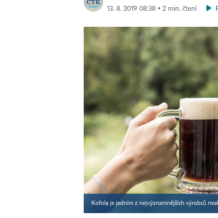
13. 8. 2019 08:38 ▪ 2 min. čtení
Kofola je jedním z nejvýznamnějších výrobců nea