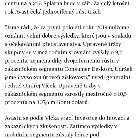
centu na akcii. Splatná bude v září. Za celý letošní
rok Avast čeká jednociferný růst tržeb.
"Jsme rádi, že za první pololetí roku 2019 můžeme
oznámit velmi dobré výsledky, které jsou v souladu
s očekáváními představenstva. Upravené tržby
skupiny se v meziročním srovnání zvýšily o 9,2
procenta, zejména díky dvojcifernému růstu v
zákaznickém segmentu Consumer Desktop. Udrželi
jsme i vysokou úroveň ziskovosti," uvedl generální
ředitel Ondřej Vlček. Upravené tržby v
zákaznickém segmentu vzrostly meziročně o 10,5
procenta na 307,6 milionu dolarů.
Avastu se podle Vlčka vrací investice do inovací a
zákaznických zkušeností. Zatímco výsledky v
mobilním segmentu zůstaly lehce pod