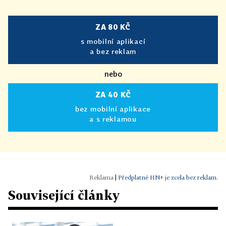
ZA 80 KČ
s mobilní aplikací
a bez reklam
nebo
ZA 40 KČ
bez mobilní aplikace
a s reklamou
|
Předplatné HN+ je zcela bez reklam.
Související články