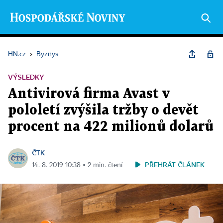
HN.cz
›
Byznys
VÝSLEDKY
Antivirová firma Avast v
pololetí zvýšila tržby o devět
procent na 422 milionů dolarů
ČTK
PŘEHRÁT ČLÁNEK
14. 8. 2019 10:38 ▪ 2 min. čtení