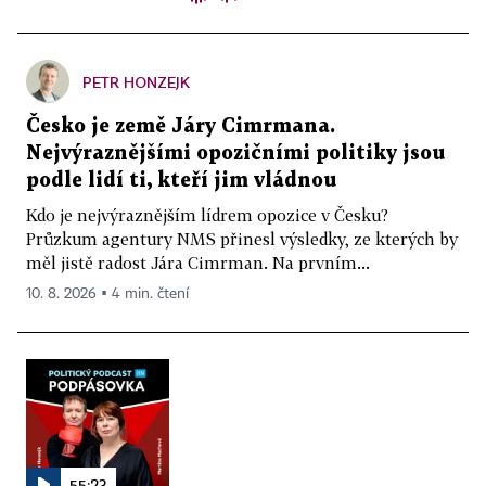
PETR HONZEJK
Česko je země Járy Cimrmana.
Nejvýraznějšími opozičními politiky jsou
podle lidí ti, kteří jim vládnou
Kdo je nejvýraznějším lídrem opozice v Česku?
Průzkum agentury NMS přinesl výsledky, ze kterých by
měl jistě radost Jára Cimrman. Na prvním...
10. 8. 2026 ▪ 4 min. čtení
55:23