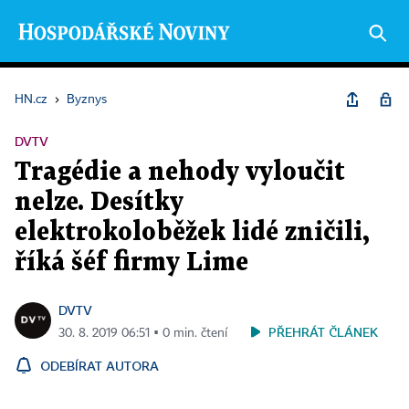
HN.cz
›
Byznys
DVTV
Tragédie a nehody vyloučit
nelze. Desítky
elektrokoloběžek lidé zničili,
říká šéf firmy Lime
DVTV
PŘEHRÁT ČLÁNEK
30. 8. 2019 06:51 ▪ 0 min. čtení
ODEBÍRAT AUTORA