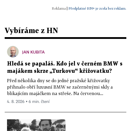
|
Předplatné HN+ je zcela bez reklam.
Vybíráme z HN
JAN KUBITA
Hledá se papaláš. Kdo jel v černém BMW s
majákem skrze „Turkovu“ křižovatku?
Před několika dny se do jedné pražské křižovatky
přihnalo obří luxusní BMW se začerněnými skly a
blikajícím majáčkem na střeše. Na červenou...
4. 8. 2026 ▪ 6 min. čtení