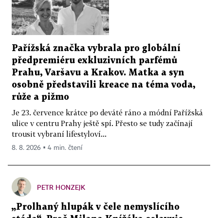
Pařížská značka vybrala pro globální
předpremiéru exkluzivních parfémů
Prahu, Varšavu a Krakov. Matka a syn
osobně představili kreace na téma voda,
růže a pižmo
Je 23. července krátce po deváté ráno a módní Pařížská
ulice v centru Prahy ještě spí. Přesto se tudy začínají
trousit vybraní lifestyloví...
8. 8. 2026 ▪ 4 min. čtení
PETR HONZEJK
„Prolhaný hlupák v čele nemyslícího