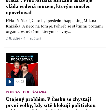
stáda“. Proč Milana Knížáka oslavuje
vláda vedená mužem, kterým umělec
opovrhoval
Někteří říkají, že to byl poslední happening Milana
Knížáka. A něco na tom je. Pohřeb se státními poctami
organizovaný těmi, kterými slavný...
7. 8. 2026 ▪ 4 min. čtení
55:23
PODCAST PODPÁSOVKA
Utajený problém. V Česku se chystají
první volby, kdy sítě blokují politickou