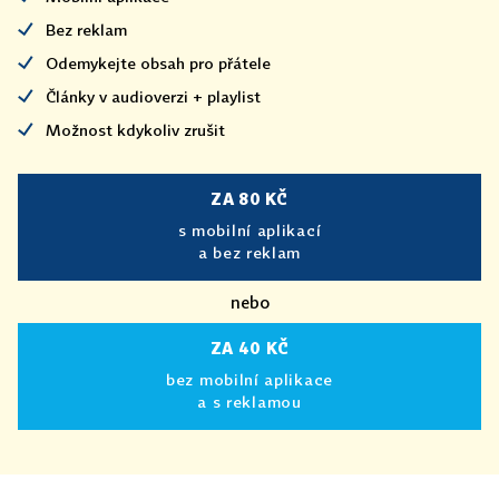
Bez reklam
Odemykejte obsah pro přátele
Články v audioverzi + playlist
Možnost kdykoliv zrušit
ZA 80 KČ
s mobilní aplikací
a bez reklam
nebo
ZA 40 KČ
bez mobilní aplikace
a s reklamou