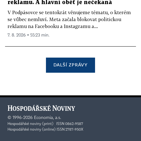
reklamu. A hlavní oběť je nečekaná
V Podpásovce se tentokrát věnujeme tématu, o kterém
se vůbec nemluví. Meta začala blokovat politickou
reklamu na Facebooku a Instagramu a...
7. 8. 2026 ▪ 55:23 min.
DALŠÍ ZPRÁVY
©
1996-2026
Economia, a.s.
Hospodářské noviny (print) ISSN 0862-9587
Hospodářské noviny (online) ISSN 2787-950X