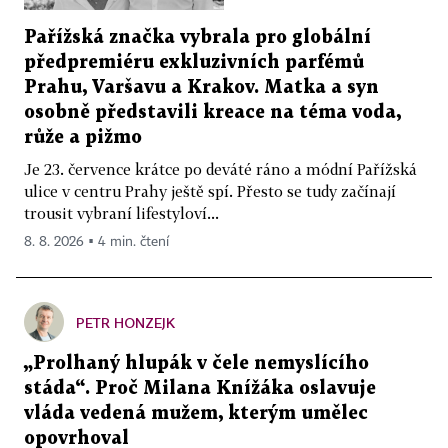
Pařížská značka vybrala pro globální
předpremiéru exkluzivních parfémů
Prahu, Varšavu a Krakov. Matka a syn
osobně představili kreace na téma voda,
růže a pižmo
Je 23. července krátce po deváté ráno a módní Pařížská
ulice v centru Prahy ještě spí. Přesto se tudy začínají
trousit vybraní lifestyloví...
8. 8. 2026 ▪ 4 min. čtení
PETR HONZEJK
„Prolhaný hlupák v čele nemyslícího
stáda“. Proč Milana Knížáka oslavuje
vláda vedená mužem, kterým umělec
opovrhoval