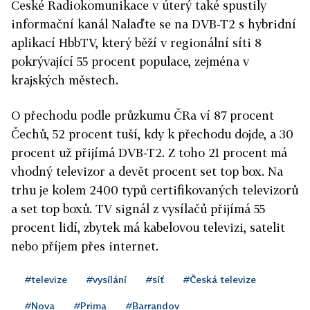
České Radiokomunikace v úterý také spustily
informační kanál Nalaďte se na DVB-T2 s hybridní
aplikací HbbTV, který běží v regionální síti 8
pokrývající 55 procent populace, zejména v
krajských městech.
O přechodu podle průzkumu ČRa ví 87 procent
Čechů, 52 procent tuší, kdy k přechodu dojde, a 30
procent už přijímá DVB-T2. Z toho 21 procent má
vhodný televizor a devět procent set top box. Na
trhu je kolem 2400 typů certifikovaných televizorů
a set top boxů. TV signál z vysílačů přijímá 55
procent lidí, zbytek má kabelovou televizi, satelit
nebo příjem přes internet.
#televize
#vysílání
#síť
#Česká televize
#Nova
#Prima
#Barrandov