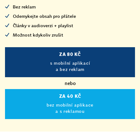
Bez reklam
Odemykejte obsah pro přátele
Články v audioverzi + playlist
Možnost kdykoliv zrušit
ZA 80 KČ
s mobilní aplikací
a bez reklam
nebo
ZA 40 KČ
bez mobilní aplikace
a s reklamou