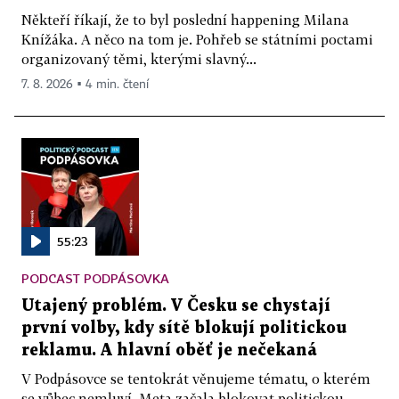
Někteří říkají, že to byl poslední happening Milana
Knížáka. A něco na tom je. Pohřeb se státními poctami
organizovaný těmi, kterými slavný...
7. 8. 2026 ▪ 4 min. čtení
55:23
PODCAST PODPÁSOVKA
Utajený problém. V Česku se chystají
první volby, kdy sítě blokují politickou
reklamu. A hlavní oběť je nečekaná
V Podpásovce se tentokrát věnujeme tématu, o kterém
se vůbec nemluví. Meta začala blokovat politickou