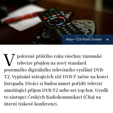
Autor ▪
CC0 Public Domain
V
polovině příštího roku všechny tuzemské
televize přejdou na nový standard
pozemního digitálního televizního vysílání DVB-
T2. Vypínání stávajících sítí DVB-T začne na konci
listopadu. Diváci si budou muset pořídit televizi
umožňující příjem DVB-T2 nebo set top box. Uvedli
to zástupci Českých Radiokomunikací (ČRa) na
úterní tiskové konferenci.