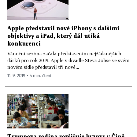
Apple představil nové iPhony s dalšími
objektivy a iPad, který dál utíká
konkurenci
Vánoční sezóna začala představením nejžádanějších
dárků pro rok 2019. Apple v divadle Steva Jobse ve svém
novém sídle představil tři nové...
11. 9. 2019 ▪ 5 min. čtení
Trumpova rodina rozšiřuje byznys v Číně,